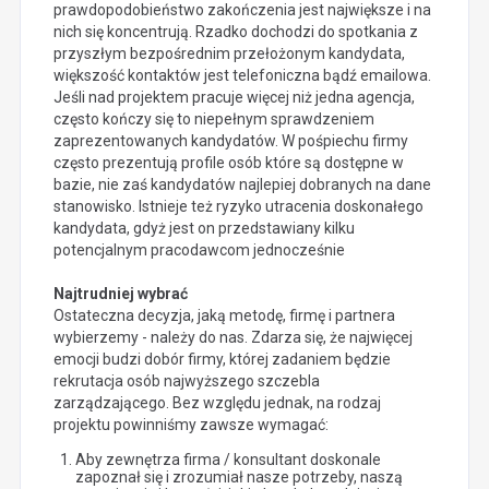
prawdopodobieństwo zakończenia jest największe i na
nich się koncentrują. Rzadko dochodzi do spotkania z
przyszłym bezpośrednim przełożonym kandydata,
większość kontaktów jest telefoniczna bądź emailowa.
Jeśli nad projektem pracuje więcej niż jedna agencja,
często kończy się to niepełnym sprawdzeniem
zaprezentowanych kandydatów. W pośpiechu firmy
często prezentują profile osób które są dostępne w
bazie, nie zaś kandydatów najlepiej dobranych na dane
stanowisko. Istnieje też ryzyko utracenia doskonałego
kandydata, gdyż jest on przedstawiany kilku
potencjalnym pracodawcom jednocześnie
Najtru
dniej wybrać
Ostateczna decyzja, jaką metodę, firmę i partnera
wybierzemy - należy do nas. Zdarza się, że najwięcej
emocji budzi dobór firmy, której zadaniem będzie
rekrutacja osób najwyższego szczebla
zarządzającego. Bez względu jednak, na rodzaj
projektu powinniśmy zawsze wymagać:
Aby zewnętrza firma / konsultant doskonale
zapoznał się i zrozumiał nasze potrzeby, naszą