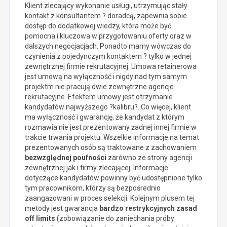
Klient zlecający wykonanie usługi, utrzymując stały
kontakt z konsultantem ? doradcą, zapewnia sobie
dostęp do dodatkowej wiedzy, która może być
pomocna i kluczowa w przygotowaniu oferty oraz w
dalszych negocjacjach. Ponadto mamy wówczas do
czynienia z pojedynczym kontaktem ? tylko w jednej
zewnętrznej firmie rekrutacyjnej. Umowa retainerowa
jest umową na wyłączność i nigdy nad tym samym
projektm nie pracują dwie zewnętrzne agencje
rekrutacyjne. Efektem umowy jest otrzymanie
kandydatów najwyższego ?kalibru?. Co więcej, klient
ma wyłączność i gwarancję, że kandydat z którym
rozmawia nie jest prezentowany żadnej innej firmie w
trakcie trwania projektu. Wszelkie informacje na temat
prezentowanych osób są traktowane z zachowaniem
bezwzględnej poufności
zarówno ze strony agencji
zewnętrznej jak i firmy zlecającej. Informacje
dotyczące kandydatów powinny być udostępnione tylko
tym pracownikom, którzy są bezpośrednio
zaangażowani w proces selekcji. Kolejnym plusem tej
metody jest gwarancja
bardzo restrykcyjnych zasad
off limits
(zobowiązanie do zaniechania próby