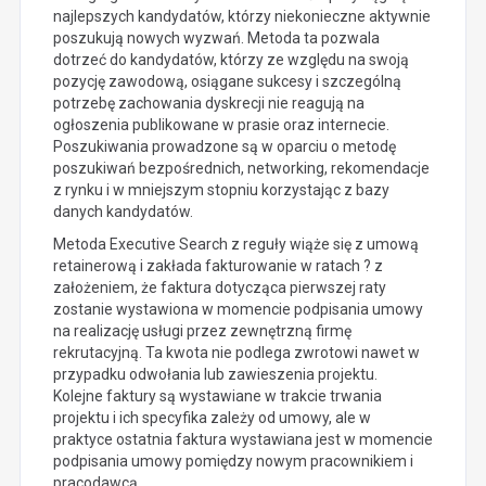
najlepszych kandydatów, którzy niekonieczne aktywnie
poszukują nowych wyzwań. Metoda ta pozwala
dotrzeć do kandydatów, którzy ze względu na swoją
pozycję zawodową, osiągane sukcesy i szczególną
potrzebę zachowania dyskrecji nie reagują na
ogłoszenia publikowane w prasie oraz internecie.
Poszukiwania prowadzone są w oparciu o metodę
poszukiwań bezpośrednich, networking, rekomendacje
z rynku i w mniejszym stopniu korzystając z bazy
danych kandydatów.
Metoda Executive Search z reguły wiąże się z umową
retainerową i zakłada fakturowanie w ratach ? z
założeniem, że faktura dotycząca pierwszej raty
zostanie wystawiona w momencie podpisania umowy
na realizację usługi przez zewnętrzną firmę
rekrutacyjną. Ta kwota nie podlega zwrotowi nawet w
przypadku odwołania lub zawieszenia projektu.
Kolejne faktury są wystawiane w trakcie trwania
projektu i ich specyfika zależy od umowy, ale w
praktyce ostatnia faktura wystawiana jest w momencie
podpisania umowy pomiędzy nowym pracownikiem i
pracodawcą.