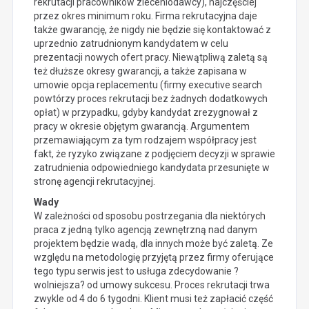
rekrutacji pracowników zleceniodawcy), najczęściej
przez okres minimum roku. Firma rekrutacyjna daje
także gwarancję, że nigdy nie będzie się kontaktować z
uprzednio zatrudnionym kandydatem w celu
prezentacji nowych ofert pracy. Niewątpliwą zaletą są
też dłuższe okresy gwarancji, a także zapisana w
umowie opcja replacementu (firmy executive search
powtórzy proces rekrutacji bez żadnych dodatkowych
opłat) w przypadku, gdyby kandydat zrezygnował z
pracy w okresie objętym gwarancją. Argumentem
przemawiającym za tym rodzajem współpracy jest
fakt, że ryzyko związane z podjęciem decyzji w sprawie
zatrudnienia odpowiedniego kandydata przesunięte w
stronę agencji rekrutacyjnej.
Wady
W zależności od sposobu postrzegania dla niektórych
praca z jedną tylko agencją zewnętrzną nad danym
projektem będzie wadą, dla innych może być zaletą. Ze
względu na metodologię przyjętą przez firmy oferujące
tego typu serwis jest to usługa zdecydowanie ?
wolniejsza? od umowy sukcesu. Proces rekrutacji trwa
zwykle od 4 do 6 tygodni. Klient musi też zapłacić część