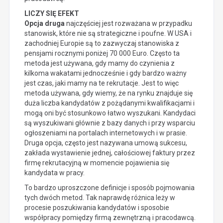
LICZY SIĘ EFEKT
Opcja druga
najczęściej jest rozważana w przypadku
stanowisk, które nie są strategiczne i poufne. W USA i
zachodniej Europie są to zazwyczaj stanowiska z
pensjami rocznymi poniżej 70 000 Euro. Często ta
metoda jest używana, gdy mamy do czynienia z
kilkoma wakatami jednocześnie i gdy bardzo ważny
jest czas, jaki mamy na te rekrutacje. Jest to więc
metoda używana, gdy wiemy, że na rynku znajduje się
duża liczba kandydatów z pożądanymi kwalifikacjami i
mogą oni być stosunkowo łatwo wyszukani. Kandydaci
są wyszukiwani głównie z bazy danych i przy wsparciu
ogłoszeniami na portalach internetowych i w prasie.
Druga opcja, często jest nazywana umową sukcesu,
zakłada wystawienie jednej, całościowej faktury przez
firmę rekrutacyjną w momencie pojawienia się
kandydata w pracy.
To bardzo uproszczone definicje i sposób pojmowania
tych dwóch metod. Tak naprawdę różnica leży w
procesie poszukiwania kandydatów i sposobie
współpracy pomiędzy firmą zewnętrzną i pracodawcą.