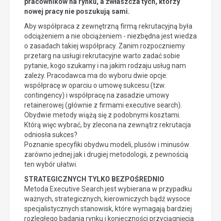
pracowników na rynku, a zwłaszcza tych, którzy
nowej pracy nie poszukują sami.
Aby współpraca z zewnętrzną firmą rekrutacyjną była
odciążeniem a nie obciążeniem - niezbędna jest wiedza
o zasadach takiej współpracy. Zanim rozpoczniemy
przetarg na usługi rekrutacyjne warto zadać sobie
pytanie, kogo szukamy i na jakim rodzaju usług nam
zależy. Pracodawca ma do wyboru dwie opcje:
współpracę w oparciu o umowę sukcesu (tzw.
contingency) i współpracę na zasadzie umowy
retainerowej (głównie z firmami executive search).
Obydwie metody wiążą się z podobnymi kosztami.
Którą więc wybrać, by zlecona na zewnątrz rekrutacja
odniosła sukces?
Poznanie specyfiki obydwu modeli, plusów i minusów
zarówno jednej jak i drugiej metodologii, z pewnością
ten wybór ułatwi.
STRATEGICZNYCH TYLKO BEZPOŚREDNIO
Metoda Executive Search jest wybierana w przypadku
ważnych, strategicznych, kierowniczych bądź wysoce
specjalistycznych stanowisk, które wymagają bardziej
rozległego badania rynku i konieczności przyciągnięcia