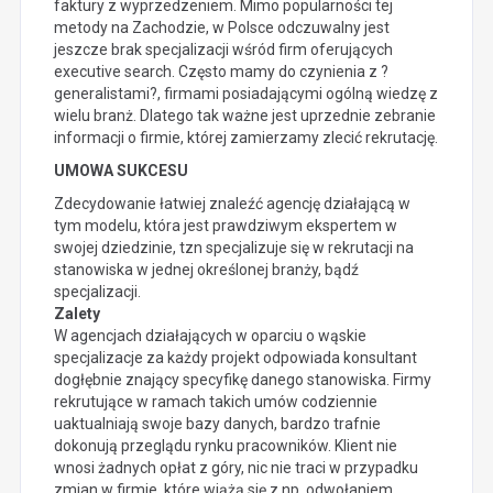
faktury z wyprzedzeniem. Mimo popularności tej
metody na Zachodzie, w Polsce odczuwalny jest
jeszcze brak specjalizacji wśród firm oferujących
executive search. Często mamy do czynienia z ?
generalistami?, firmami posiadającymi ogólną wiedzę z
wielu branż. Dlatego tak ważne jest uprzednie zebranie
informacji o firmie, której zamierzamy zlecić rekrutację.
UMOWA SUKCESU
Zdecydowanie łatwiej znaleźć agencję działającą w
tym modelu, która jest prawdziwym ekspertem w
swojej dziedzinie, tzn specjalizuje się w rekrutacji na
stanowiska w jednej określonej branży, bądź
specjalizacji.
Zalety
W agencjach działających w oparciu o wąskie
specjalizacje za każdy projekt odpowiada konsultant
dogłębnie znający specyfikę danego stanowiska. Firmy
rekrutujące w ramach takich umów codziennie
uaktualniają swoje bazy danych, bardzo trafnie
dokonują przeglądu rynku pracowników. Klient nie
wnosi żadnych opłat z góry, nic nie traci w przypadku
zmian w firmie, które wiążą się z np. odwołaniem