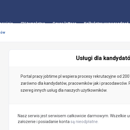
erwisie
CV templates
Cover letters
Kalkulator wynagrodzeń
ików
Usługi dla kandydat
Portal pracy jobtime.pl wspiera procesy rekrutacyjne od 20
zarówno dla kandydatów, pracowników jak i pracodawców. 
szereg innych usług dla naszych użytkowników.
Nasz serwis jest serwisem całkowicie darmowym. Wszelkie u
założenie i posiadanie konta
są nieodpłatne.