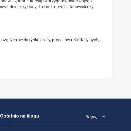
lonów CV, które ułatwią Ci przygotowanie swojego
powiednie przykłady dla konkretnych stanowisk czy
oszących się do rynku pracy, procesów rekrutacyjnych,
Ostatnio na blogu
Więcej