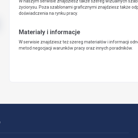
W naszym serwisie znajdziesz także szereg wizualnych szab
życiorysu. Poza szablonami graficznymi znajdziesz także od
doświadczenia na rynku pracy.
Materiały i informacje
W serwisie znajdziesz też szereg materiałów i informacji odn
metod negocjacji warunków pracy oraz innych poradników.
e