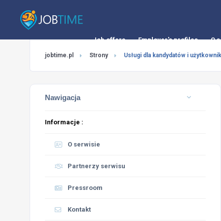
Job offers
Employer's profiles
O s
jobtime.pl
Strony
Usługi dla kandydatów i użytkown
Nawigacja
Informacje :
O serwisie
Partnerzy serwisu
Pressroom
Kontakt