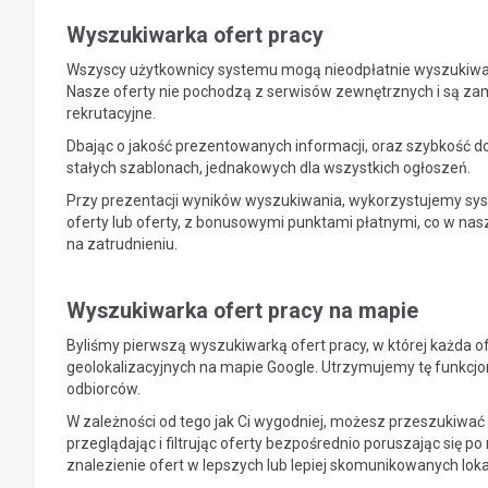
Wyszukiwarka ofert pracy
Wszyscy użytkownicy systemu mogą nieodpłatnie wyszukiwać 
Nasze oferty nie pochodzą z serwisów zewnętrznych i są z
rekrutacyjne.
Dbając o jakość prezentowanych informacji, oraz szybkość do
stałych szablonach, jednakowych dla wszystkich ogłoszeń.
Przy prezentacji wyników wyszukiwania, wykorzystujemy syst
oferty lub oferty, z bonusowymi punktami płatnymi, co w na
na zatrudnieniu.
Wyszukiwarka ofert pracy na mapie
Byliśmy pierwszą wyszukiwarką ofert pracy, w której każda o
geolokalizacyjnych na mapie Google. Utrzymujemy tę funkcj
odbiorców.
W zależności od tego jak Ci wygodniej, możesz przeszukiwać of
przeglądając i filtrując oferty bezpośrednio poruszając się 
znalezienie ofert w lepszych lub lepiej skomunikowanych loka