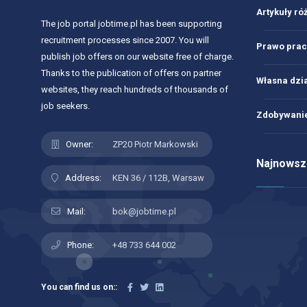
Artykuły ró
The job portal jobtime.pl has been supporting
recruitment processes since 2007. You will
Prawo prac
publish job offers on our website free of charge.
Thanks to the publication of offers on partner
Własna dzi
websites, they reach hundreds of thousands of
job seekers.
Zdobywanie
Owner:
ZP20 Piotr Markowski
Najnowsze
Address:
KEN 36 / 112B, Warsaw
Mail:
bok@jobtime.pl
Phone:
+48 733 644 002
You can find us on::