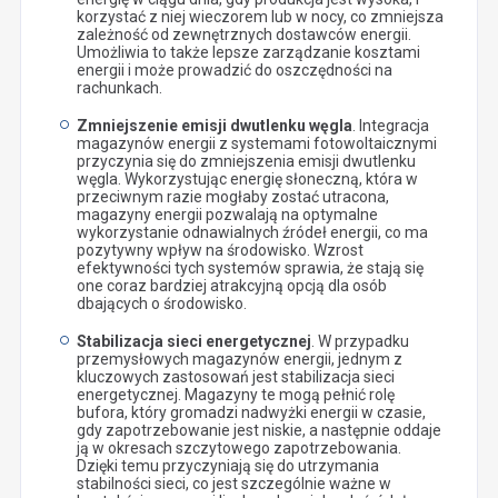
korzystać z niej wieczorem lub w nocy, co zmniejsza
zależność od zewnętrznych dostawców energii.
Umożliwia to także lepsze zarządzanie kosztami
energii i może prowadzić do oszczędności na
rachunkach.
Zmniejszenie emisji dwutlenku węgla
. Integracja
magazynów energii z systemami fotowoltaicznymi
przyczynia się do zmniejszenia emisji dwutlenku
węgla. Wykorzystując energię słoneczną, która w
przeciwnym razie mogłaby zostać utracona,
magazyny energii pozwalają na optymalne
wykorzystanie odnawialnych źródeł energii, co ma
pozytywny wpływ na środowisko. Wzrost
efektywności tych systemów sprawia, że stają się
one coraz bardziej atrakcyjną opcją dla osób
dbających o środowisko.
Stabilizacja sieci energetycznej
. W przypadku
przemysłowych magazynów energii, jednym z
kluczowych zastosowań jest stabilizacja sieci
energetycznej. Magazyny te mogą pełnić rolę
bufora, który gromadzi nadwyżki energii w czasie,
gdy zapotrzebowanie jest niskie, a następnie oddaje
ją w okresach szczytowego zapotrzebowania.
Dzięki temu przyczyniają się do utrzymania
stabilności sieci, co jest szczególnie ważne w