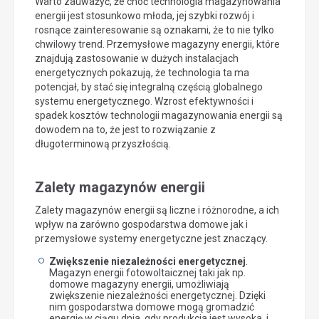
Warto zauważyć, że choć technologia magazynowania
energii jest stosunkowo młoda, jej szybki rozwój i
rosnące zainteresowanie są oznakami, że to nie tylko
chwilowy trend. Przemysłowe magazyny energii, które
znajdują zastosowanie w dużych instalacjach
energetycznych pokazują, że technologia ta ma
potencjał, by stać się integralną częścią globalnego
systemu energetycznego. Wzrost efektywności i
spadek kosztów technologii magazynowania energii są
dowodem na to, że jest to rozwiązanie z
długoterminową przyszłością.
Zalety magazynów energii
Zalety magazynów energii są liczne i różnorodne, a ich
wpływ na zarówno gospodarstwa domowe jak i
przemysłowe systemy energetyczne jest znaczący.
Zwiększenie niezależności energetycznej
.
Magazyn energii fotowoltaicznej taki jak np.
domowe magazyny energii, umożliwiają
zwiększenie niezależności energetycznej. Dzięki
nim gospodarstwa domowe mogą gromadzić
energię w ciągu dnia, gdy produkcja jest wysoka, i