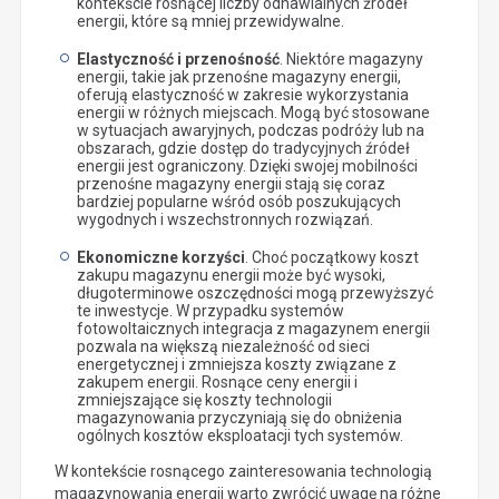
kontekście rosnącej liczby odnawialnych źródeł
energii, które są mniej przewidywalne.
Elastyczność i przenośność
. Niektóre magazyny
energii, takie jak przenośne magazyny energii,
oferują elastyczność w zakresie wykorzystania
energii w różnych miejscach. Mogą być stosowane
w sytuacjach awaryjnych, podczas podróży lub na
obszarach, gdzie dostęp do tradycyjnych źródeł
energii jest ograniczony. Dzięki swojej mobilności
przenośne magazyny energii stają się coraz
bardziej popularne wśród osób poszukujących
wygodnych i wszechstronnych rozwiązań.
Ekonomiczne korzyści
. Choć początkowy koszt
zakupu magazynu energii może być wysoki,
długoterminowe oszczędności mogą przewyższyć
te inwestycje. W przypadku systemów
fotowoltaicznych integracja z magazynem energii
pozwala na większą niezależność od sieci
energetycznej i zmniejsza koszty związane z
zakupem energii. Rosnące ceny energii i
zmniejszające się koszty technologii
magazynowania przyczyniają się do obniżenia
ogólnych kosztów eksploatacji tych systemów.
W kontekście rosnącego zainteresowania technologią
magazynowania energii warto zwrócić uwagę na różne