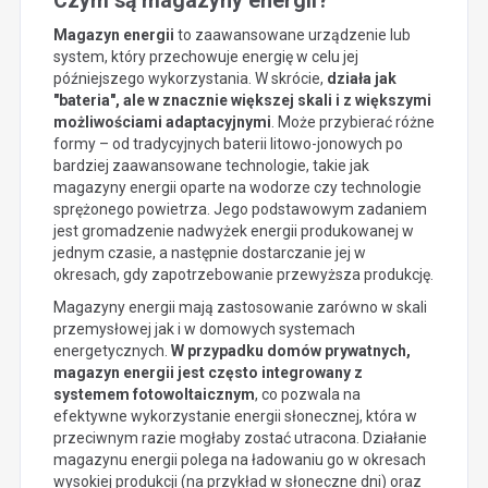
Czym są magazyny energii?
Magazyn energii
to zaawansowane urządzenie lub
system, który przechowuje energię w celu jej
późniejszego wykorzystania. W skrócie,
działa jak
"bateria", ale w znacznie większej skali i z większymi
możliwościami adaptacyjnymi
. Może przybierać różne
formy – od tradycyjnych baterii litowo-jonowych po
bardziej zaawansowane technologie, takie jak
magazyny energii oparte na wodorze czy technologie
sprężonego powietrza. Jego podstawowym zadaniem
jest gromadzenie nadwyżek energii produkowanej w
jednym czasie, a następnie dostarczanie jej w
okresach, gdy zapotrzebowanie przewyższa produkcję.
Magazyny energii mają zastosowanie zarówno w skali
przemysłowej jak i w domowych systemach
energetycznych.
W przypadku domów prywatnych,
magazyn energii jest często integrowany z
systemem fotowoltaicznym
, co pozwala na
efektywne wykorzystanie energii słonecznej, która w
przeciwnym razie mogłaby zostać utracona. Działanie
magazynu energii polega na ładowaniu go w okresach
wysokiej produkcji (na przykład w słoneczne dni) oraz