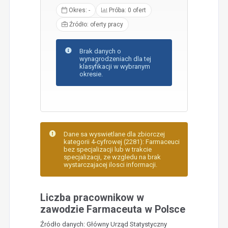
Okres: -
Próba: 0 ofert
Źródło: oferty pracy
Brak danych o
wynagrodzeniach dla tej
klasyfikacji w wybranym
okresie.
Dane sa wyswietlane dla zbiorczej
kategorii 4-cyfrowej (2281): Farmaceuci
bez specjalizacji lub w trakcie
specjalizacji, ze wzgledu na brak
wystarczajacej ilosci informacji.
Liczba pracownikow w
zawodzie Farmaceuta w Polsce
Źródło danych: Główny Urząd Statystyczny