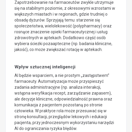
Zapotrzebowanie na farmaceutów zwykle utrzymuje
się na stabilnym poziomie, z okresowymi wzrostami w
większych miastach i w regionach, gdzie trudniej o
obsadę dyżurów. Sprzyjają temu: starzenie się
społeczeństwa, wielolekowość (polypharmacy) oraz
rosnące znaczenie opieki farmaceutycznej i usług
zdrowotnych w aptekach. Dodatkowo część osób
wybiera ścieżki pozaapteczne (np. badania kliniczne,
jakość), co może zwiększać rotację w aptekach.
Wpływ sztucznej inteligencji
AI będzie wsparciem, a nie prostym „zastępstwem”
farmaceuty. Automatyzacja może przyspieszyć
zadania administracyjne (np. analiza interakcji,
wstępna weryfikacja recept, zarządzanie zapasem),
ale decyzje kliniczne, odpowiedzialność prawna oraz
komunikacja z pacjentem pozostaną po stronie
człowieka. W praktyce rola może przesuwać się w
stronę konsultacji, przeglądów lekowych i edukacji
pacjenta, przy jednoczesnym wykorzystaniu narzędzi
AI do ograniczania ryzyka błędów.