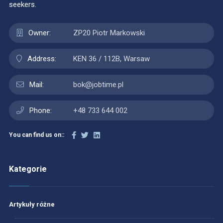
seekers.
Owner:
ZP20 Piotr Markowski
Address:
KEN 36 / 112B, Warsaw
Mail:
bok@jobtime.pl
Phone:
+48 733 644 002
You can find us on::
Kategorie
Artykuły różne