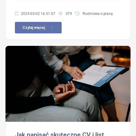
2023-03-02 16:31:07
379
Rozmowa o pracę
Czytaj więcej
Jak napisać skuteczne CV i list