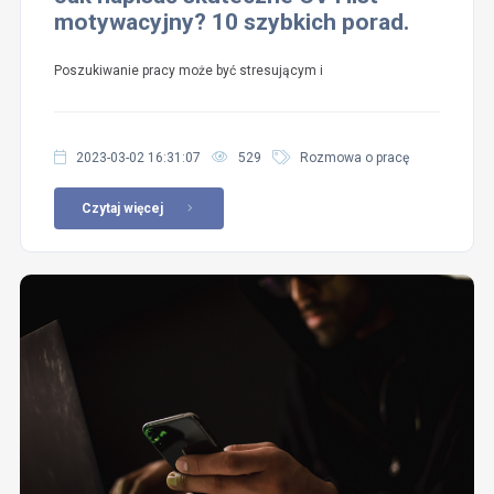
motywacyjny? 10 szybkich porad.
Poszukiwanie pracy może być stresującym i
2023-03-02 16:31:07
529
Rozmowa o pracę
Czytaj więcej