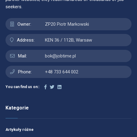
seekers.
Owner:
ZP20 Piotr Markowski
Address:
KEN 36 / 112B, Warsaw
Mail:
bok@jobtime.pl
Phone:
+48 733 644 002
You can find us on::
Kategorie
Artykuły różne