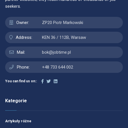
seekers.
Owner:
ZP20 Piotr Markowski
Address:
KEN 36 / 112B, Warsaw
Mail:
bok@jobtime.pl
Phone:
+48 733 644 002
You can find us on::
Kategorie
Artykuły różne