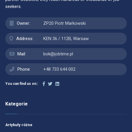
seekers.
Owner:
ZP20 Piotr Markowski
Address:
KEN 36 / 112B, Warsaw
Mail:
bok@jobtime.pl
Phone:
+48 733 644 002
You can find us on::
Kategorie
Artykuły różne