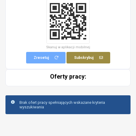
Skanuj w aplikacji mobilnej
Zresetuj
Subskrybuj
Oferty pracy:
Brak ofert pracy spełniających wskazane kryteria
wyszukiwania