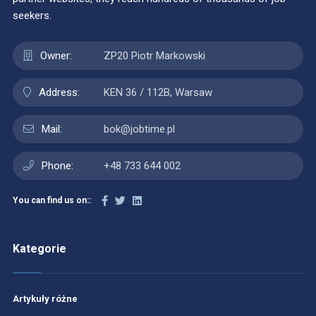
seekers.
Owner:
ZP20 Piotr Markowski
Address:
KEN 36 / 112B, Warsaw
Mail:
bok@jobtime.pl
Phone:
+48 733 644 002
You can find us on::
Kategorie
Artykuły różne