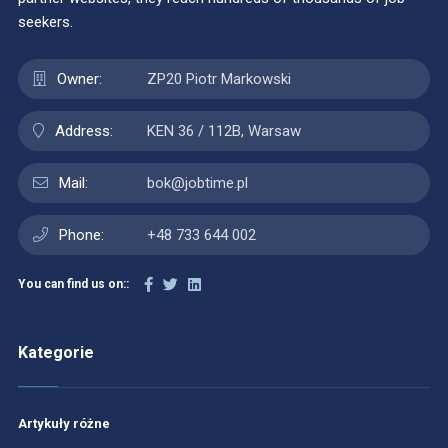
seekers.
Owner:
ZP20 Piotr Markowski
Address:
KEN 36 / 112B, Warsaw
Mail:
bok@jobtime.pl
Phone:
+48 733 644 002
You can find us on::
Kategorie
Artykuły różne