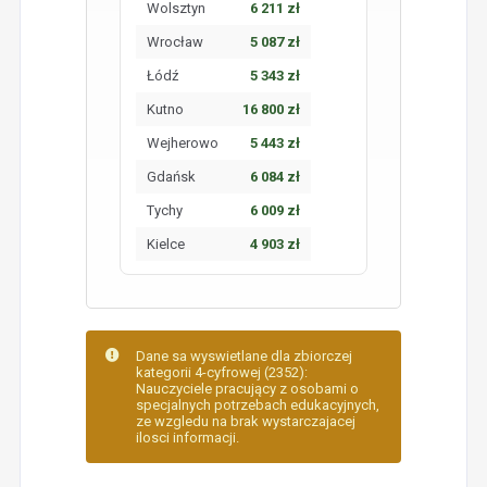
Wolsztyn
6 211 zł
Wrocław
5 087 zł
Łódź
5 343 zł
Kutno
16 800 zł
Wejherowo
5 443 zł
Gdańsk
6 084 zł
Tychy
6 009 zł
Kielce
4 903 zł
Dane sa wyswietlane dla zbiorczej
kategorii 4-cyfrowej (2352):
Nauczyciele pracujący z osobami o
specjalnych potrzebach edukacyjnych,
ze wzgledu na brak wystarczajacej
ilosci informacji.