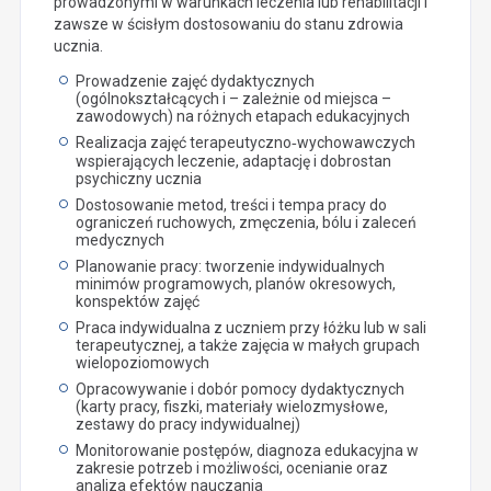
prowadzonymi w warunkach leczenia lub rehabilitacji i
zawsze w ścisłym dostosowaniu do stanu zdrowia
ucznia.
Prowadzenie zajęć dydaktycznych
(ogólnokształcących i – zależnie od miejsca –
zawodowych) na różnych etapach edukacyjnych
Realizacja zajęć terapeutyczno‑wychowawczych
wspierających leczenie, adaptację i dobrostan
psychiczny ucznia
Dostosowanie metod, treści i tempa pracy do
ograniczeń ruchowych, zmęczenia, bólu i zaleceń
medycznych
Planowanie pracy: tworzenie indywidualnych
minimów programowych, planów okresowych,
konspektów zajęć
Praca indywidualna z uczniem przy łóżku lub w sali
terapeutycznej, a także zajęcia w małych grupach
wielopoziomowych
Opracowywanie i dobór pomocy dydaktycznych
(karty pracy, fiszki, materiały wielozmysłowe,
zestawy do pracy indywidualnej)
Monitorowanie postępów, diagnoza edukacyjna w
zakresie potrzeb i możliwości, ocenianie oraz
analiza efektów nauczania