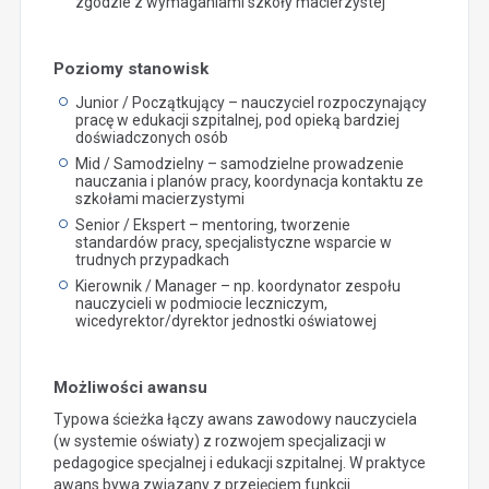
zgodzie z wymaganiami szkoły macierzystej
Poziomy stanowisk
Junior / Początkujący – nauczyciel rozpoczynający
pracę w edukacji szpitalnej, pod opieką bardziej
doświadczonych osób
Mid / Samodzielny – samodzielne prowadzenie
nauczania i planów pracy, koordynacja kontaktu ze
szkołami macierzystymi
Senior / Ekspert – mentoring, tworzenie
standardów pracy, specjalistyczne wsparcie w
trudnych przypadkach
Kierownik / Manager – np. koordynator zespołu
nauczycieli w podmiocie leczniczym,
wicedyrektor/dyrektor jednostki oświatowej
Możliwości awansu
Typowa ścieżka łączy awans zawodowy nauczyciela
(w systemie oświaty) z rozwojem specjalizacji w
pedagogice specjalnej i edukacji szpitalnej. W praktyce
awans bywa związany z przejęciem funkcji