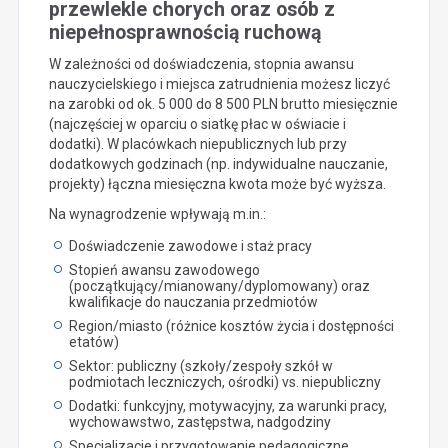
przewlekle chorych oraz osób z
niepełnosprawnością ruchową
W zależności od doświadczenia, stopnia awansu
nauczycielskiego i miejsca zatrudnienia możesz liczyć
na zarobki od ok. 5 000 do 8 500 PLN brutto miesięcznie
(najczęściej w oparciu o siatkę płac w oświacie i
dodatki). W placówkach niepublicznych lub przy
dodatkowych godzinach (np. indywidualne nauczanie,
projekty) łączna miesięczna kwota może być wyższa.
Na wynagrodzenie wpływają m.in.:
Doświadczenie zawodowe i staż pracy
Stopień awansu zawodowego
(początkujący/mianowany/dyplomowany) oraz
kwalifikacje do nauczania przedmiotów
Region/miasto (różnice kosztów życia i dostępności
etatów)
Sektor: publiczny (szkoły/zespoły szkół w
podmiotach leczniczych, ośrodki) vs. niepubliczny
Dodatki: funkcyjny, motywacyjny, za warunki pracy,
wychowawstwo, zastępstwa, nadgodziny
Specjalizacje i przygotowanie pedagogiczne