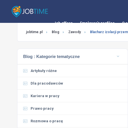
Job offers
Employer's profiles
O s
jobtime.pl
Blog
Zawody
Blacharz izolacji prze
Blog :
Kategorie tematyczne
Artykuły różne
Dla pracodawców
Kariera w pracy
Prawo pracy
Rozmowa o pracę