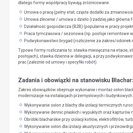
dlatego formy współpracy bywają zróżnicowane.
Umowa o pracę (pełny etat; częste dodatki za zmianowość
Umowa zlecenie / umowa o dzieło (rzadziej jako główna fo
Działalność gospodarcza (B2B) (popularna w pracy proje
Praca tymczasowa / sezonowa (np. postoje remontowe 
Podwykonawstwo brygad (rozliczenie za zakres/odcinek 
Typowe formy rozliczania to: stawka miesięczna na etacie,
postojach), stawka dzienna w delegacji, a przy podwykonawst
prac (zależnie od umowy i specyfiki robót).
Zadania i obowiązki na stanowisku Blachar
Zakres obowiązków obejmuje wykonanie i montaż osłon blachar
modernizacje na instalacjach przemysłowych i budynkowych.
Wykonywanie osłon z blachy dla izolacji termicznych rurocią
Wykonywanie dennic płaskich i wypukłych oraz kapturów n
Obróbki blacharskie przy izolacji kotłów, elektrofiltrów, t
Wykonywanie osłon dla izolacji akustycznych i przeciwdrgan