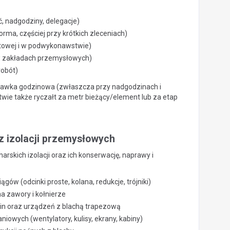
, nadgodziny, delegacje)
rma, częściej przy krótkich zleceniach)
ktowej i w podwykonawstwie)
w zakładach przemysłowych)
robót)
 stawka godzinowa (zwłaszcza przy nadgodzinach i
wie także ryczałt za metr bieżący/element lub za etap
z izolacji przemysłowych
skich izolacji oraz ich konserwację, naprawy i
gów (odcinki proste, kolana, redukcje, trójniki)
a zawory i kołnierze
urbin oraz urządzeń z blachą trapezową
iowych (wentylatory, kulisy, ekrany, kabiny)