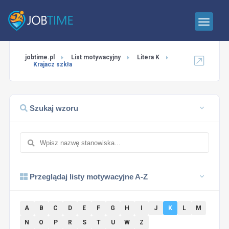
jobtime.pl
List motywacyjny
Litera K
Krajacz szkła
Szukaj wzoru
Przeglądaj listy motywacyjne A-Z
A
B
C
D
E
F
G
H
I
J
K
L
M
N
O
P
R
S
T
U
W
Z