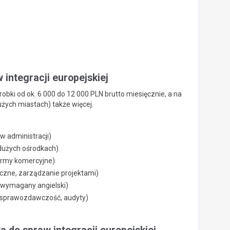
 integracji europejskiej
obki od ok. 6 000 do 12 000 PLN brutto miesięcznie, a na
żych miastach) także więcej.
w administracji)
 dużych ośrodkach)
firmy komercyjne)
liczne, zarządzanie projektami)
 wymagany angielski)
, sprawozdawczość, audyty)