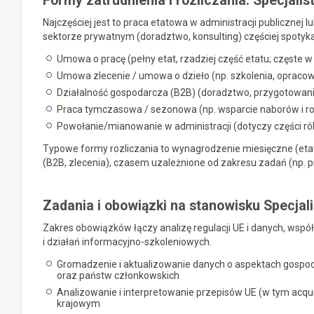
Formy zatrudnienia i rozliczania: Specjalis
Najczęściej jest to praca etatowa w administracji publicznej l
sektorze prywatnym (doradztwo, konsulting) częściej spotyka
Umowa o pracę (pełny etat, rzadziej część etatu; częste w 
Umowa zlecenie / umowa o dzieło (np. szkolenia, opracow
Działalność gospodarcza (B2B) (doradztwo, przygotowani
Praca tymczasowa / sezonowa (np. wsparcie naborów i ro
Powołanie/mianowanie w administracji (dotyczy części ról 
Typowe formy rozliczania to wynagrodzenie miesięczne (etat
(B2B, zlecenia), czasem uzależnione od zakresu zadań (np. p
Zadania i obowiązki na stanowisku Specjali
Zakres obowiązków łączy analizę regulacji UE i danych, wsp
i działań informacyjno-szkoleniowych.
Gromadzenie i aktualizowanie danych o aspektach gospo
oraz państw członkowskich
Analizowanie i interpretowanie przepisów UE (w tym acq
krajowym