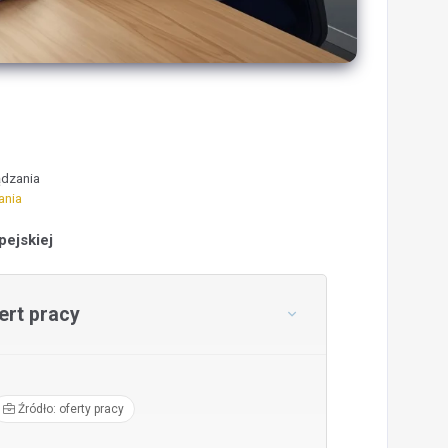
ądzania
ania
pejskiej
rt pracy
Źródło: oferty pracy