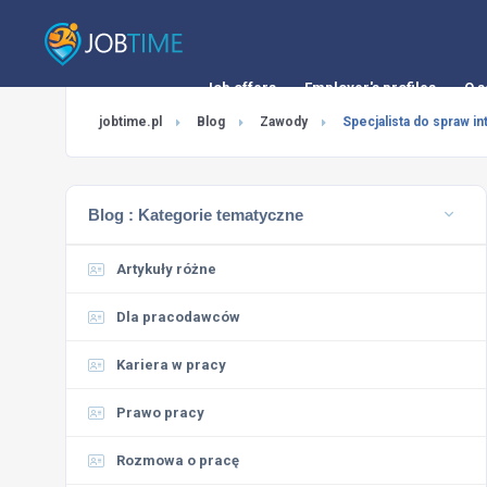
Job offers
Employer's profiles
O s
jobtime.pl
Blog
Zawody
Specjalista do spraw in
Blog :
Kategorie tematyczne
Artykuły różne
Dla pracodawców
Kariera w pracy
Prawo pracy
Rozmowa o pracę