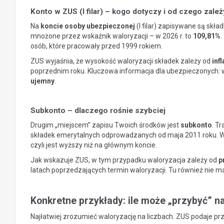
Konto w ZUS (I filar) – kogo dotyczy i od czego zale
Na
koncie osoby ubezpieczonej
(I filar) zapisywane są skł
mnożone przez wskaźnik waloryzacji – w 2026 r. to
109,81%
.
osób, które pracowały przed 1999 rokiem.
ZUS wyjaśnia, że wysokość waloryzacji składek zależy od
infl
poprzednim roku. Kluczowa informacja dla ubezpieczonych: 
ujemny
.
Subkonto – dlaczego rośnie szybciej
Drugim „miejscem” zapisu Twoich środków jest
subkonto
. T
składek emerytalnych odprowadzanych od maja 2011 roku. W 
czyli jest wyższy niż na głównym koncie.
Jak wskazuje ZUS, w tym przypadku waloryzacja zależy od
p
latach poprzedzających termin waloryzacji. Tu również nie 
Konkretne przykłady: ile może „przybyć” n
Najłatwiej zrozumieć waloryzację na liczbach. ZUS podaje przyk