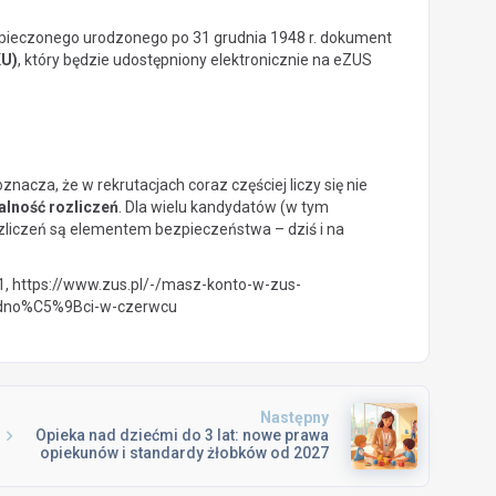
zpieczonego urodzonego po 31 grudnia 1948 r. dokument
KU)
, który będzie udostępniony elektronicznie na eZUS
cza, że w rekrutacjach coraz częściej liczy się nie
alność rozliczeń
. Dla wielu kandydatów (w tym
ozliczeń są elementem bezpieczeństwa – dziś i na
1, https://www.zus.pl/-/masz-konto-w-zus-
dno%C5%9Bci-w-czerwcu
Następny
Opieka nad dziećmi do 3 lat: nowe prawa
opiekunów i standardy żłobków od 2027