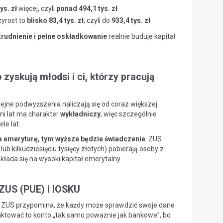
ys. zł
więcej, czyli
ponad 494,1 tys. zł
zyrost to
blisko 83,4 tys. zł
, czyli do
933,4 tys. zł
trudnienie i pełne oskładkowanie
realnie buduje kapitał
yskują młodsi i ci, którzy pracują
olejne podwyższenia naliczają się od coraz większej
ni lat ma charakter
wykładniczy
, więc szczególnie
le lat.
a emeryturę, tym wyższe będzie świadczenie
. ZUS
ub kilkudziesięciu tysięcy złotych) pobierają osoby z
kłada się na wysoki kapitał emerytalny.
eZUS (PUE) i IOSKU
ma. ZUS przypomina, że każdy może sprawdzić swoje dane
raktować to konto „tak samo poważnie jak bankowe”, bo