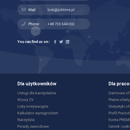
Mail:
bok@jobtime.pl
Phone:
+48 733 644 002
You can find us on::
Dla użytkowników
Dla prac
Usługi dla kandydatów
Darmowe ofe
Wzory CV
Płatne oferty
Listy motywacyjne
Statystyki of
Kalkulator wynagrodzeń
Profil Praco
Narzędzia
Konta PREM
Porady zawodowe
Cennik i paki