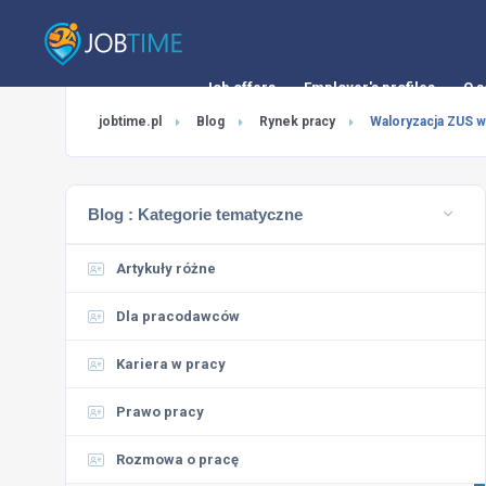
Job offers
Employer's profiles
O s
jobtime.pl
Blog
Rynek pracy
Waloryzacja ZUS w 
Blog :
Kategorie tematyczne
Artykuły różne
Dla pracodawców
Kariera w pracy
Prawo pracy
Rozmowa o pracę