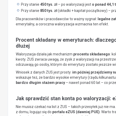
Przy stanie
450 tys. zł
– po waloryzacji jest
o ponad 44,1 t
Przy stanie
850 tys. zł
(składki + kapitał początkowy) – pr
Dla pracowników i pracodawców to ważny sygnał:
legalne za
emerytalny, a coroczna waloryzacja wzmacnia ten efekt.
Procent składany w emeryturach: dlaczego z
dłużej
Waloryzacja działa jak mechanizm
procentu składanego
: k
kwoty. ZUS zwraca uwagę, że zysk z waloryzacji na przestrze
odczuwają go osoby, którym do emerytury zostało jeszcze wie
Wniosek z danych ZUS jest prosty:
im później przejdziemy n
wskazuje też, że bardzo wysokie emerytury (rzędu kilkunastu l
bardzo długim stażem pracy
– nawet ponad 60 lat – co prze
Jak sprawdzić stan konta po waloryzacji: 
Nie musisz czekać na list z ZUS – takich przesyłek już nie 
z domu, logując się do
portalu eZUS (dawniej PUE)
. Warto t