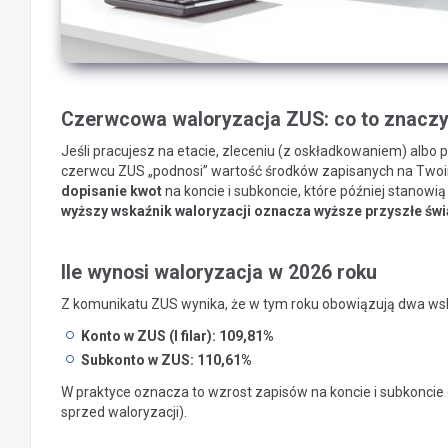
Czerwcowa waloryzacja ZUS: co to znaczy 
Jeśli pracujesz na etacie, zleceniu (z oskładkowaniem) albo p
czerwcu ZUS „podnosi” wartość środków zapisanych na Twoim 
dopisanie kwot
na koncie i subkoncie, które później stanowi
wyższy wskaźnik waloryzacji oznacza wyższe przyszłe św
Ile wynosi waloryzacja w 2026 roku
Z komunikatu ZUS wynika, że w tym roku obowiązują dwa wsk
Konto w ZUS (I filar): 109,81%
Subkonto w ZUS: 110,61%
W praktyce oznacza to wzrost zapisów na koncie i subkoncie
sprzed waloryzacji).