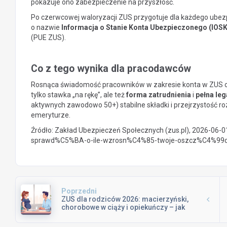
pokazuje ono zabezpieczenie na przyszłość.
Po czerwcowej waloryzacji ZUS przygotuje dla każdego ube
o nazwie
Informacja o Stanie Konta Ubezpieczonego (IOS
(PUE ZUS).
Co z tego wynika dla pracodawców
Rosnąca świadomość pracowników w zakresie konta w ZUS ozna
tylko stawka „na rękę”, ale też
forma zatrudnienia
i
pełna leg
aktywnych zawodowo 50+) stabilne składki i przejrzystość r
emeryturze.
Źródło: Zakład Ubezpieczeń Społecznych (zus.pl), 2026-06-0
sprawd%C5%BA-o-ile-wzrosn%C4%85-twoje-oszcz%C4%99
Poprzedni
ZUS dla rodziców 2026: macierzyński,
chorobowe w ciąży i opiekuńczy – jak
ogarnąć formalności