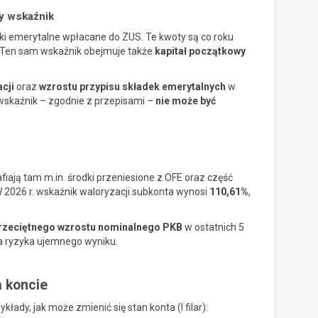
ży wskaźnik
adki emerytalne wpłacane do ZUS. Te kwoty są co roku
 Ten sam wskaźnik obejmuje także
kapitał początkowy
acji
oraz
wzrostu przypisu składek emerytalnych
w
wskaźnik – zgodnie z przepisami –
nie może być
rafiają tam m.in. środki przeniesione z OFE oraz część
2026 r. wskaźnik waloryzacji subkonta wynosi
110,61%
,
rzeciętnego wzrostu nominalnego PKB
w ostatnich 5
ma ryzyka ujemnego wyniku.
a koncie
łady, jak może zmienić się stan konta (I filar):