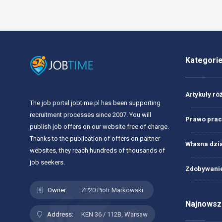
Kategori
Artykuły ró
The job portal jobtime.pl has been supporting
recruitment processes since 2007. You will
Prawo prac
publish job offers on our website free of charge.
Thanks to the publication of offers on partner
Własna dzi
websites, they reach hundreds of thousands of
job seekers.
Zdobywanie
Owner:
ZP20 Piotr Markowski
Najnowsze
Address:
KEN 36 / 112B, Warsaw