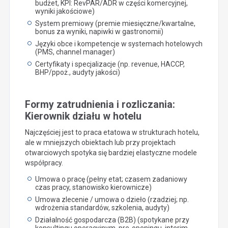
budżet, KPI: RevPAR/ADR w części komercyjnej,
wyniki jakościowe)
System premiowy (premie miesięczne/kwartalne,
bonus za wyniki, napiwki w gastronomii)
Języki obce i kompetencje w systemach hotelowych
(PMS, channel manager)
Certyfikaty i specjalizacje (np. revenue, HACCP,
BHP/ppoż., audyty jakości)
Formy zatrudnienia i rozliczania:
Kierownik działu w hotelu
Najczęściej jest to praca etatowa w strukturach hotelu,
ale w mniejszych obiektach lub przy projektach
otwarciowych spotyka się bardziej elastyczne modele
współpracy.
Umowa o pracę (pełny etat; czasem zadaniowy
czas pracy, stanowisko kierownicze)
Umowa zlecenie / umowa o dzieło (rzadziej; np.
wdrożenia standardów, szkolenia, audyty)
Działalność gospodarcza (B2B) (spotykane przy
konsultingu operacyjnym, pre-openingu, interim