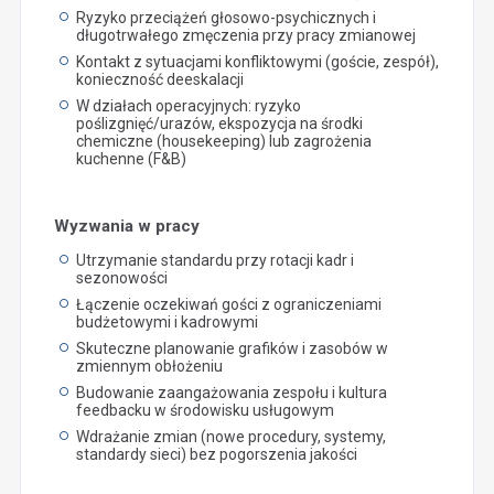
Ryzyko przeciążeń głosowo-psychicznych i
długotrwałego zmęczenia przy pracy zmianowej
Kontakt z sytuacjami konfliktowymi (goście, zespół),
konieczność deeskalacji
W działach operacyjnych: ryzyko
poślizgnięć/urazów, ekspozycja na środki
chemiczne (housekeeping) lub zagrożenia
kuchenne (F&B)
Wyzwania w pracy
Utrzymanie standardu przy rotacji kadr i
sezonowości
Łączenie oczekiwań gości z ograniczeniami
budżetowymi i kadrowymi
Skuteczne planowanie grafików i zasobów w
zmiennym obłożeniu
Budowanie zaangażowania zespołu i kultura
feedbacku w środowisku usługowym
Wdrażanie zmian (nowe procedury, systemy,
standardy sieci) bez pogorszenia jakości