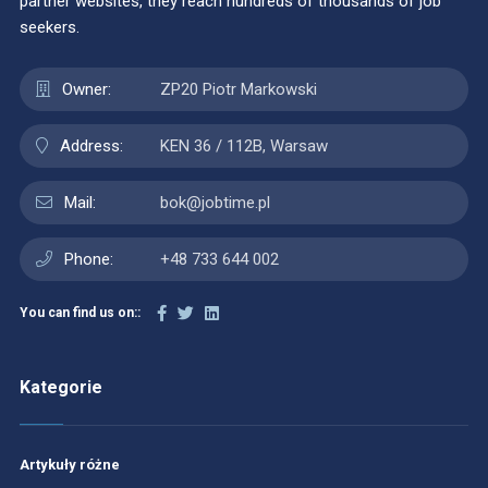
partner websites, they reach hundreds of thousands of job
seekers.
Owner:
ZP20 Piotr Markowski
Address:
KEN 36 / 112B, Warsaw
Mail:
bok@jobtime.pl
Phone:
+48 733 644 002
You can find us on::
Kategorie
Artykuły różne