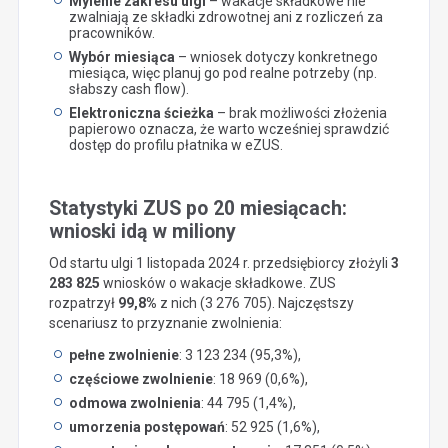
Mylenie zakresu ulgi
– wakacje składkowe nie
zwalniają ze składki zdrowotnej ani z rozliczeń za
pracowników.
Wybór miesiąca
– wniosek dotyczy konkretnego
miesiąca, więc planuj go pod realne potrzeby (np.
słabszy cash flow).
Elektroniczna ścieżka
– brak możliwości złożenia
papierowo oznacza, że warto wcześniej sprawdzić
dostęp do profilu płatnika w eZUS.
Statystyki ZUS po 20 miesiącach:
wnioski idą w miliony
Od startu ulgi 1 listopada 2024 r. przedsiębiorcy złożyli
3
283 825
wniosków o wakacje składkowe. ZUS
rozpatrzył
99,8%
z nich (3 276 705). Najczęstszy
scenariusz to przyznanie zwolnienia:
pełne zwolnienie
: 3 123 234 (95,3%),
częściowe zwolnienie
: 18 969 (0,6%),
odmowa zwolnienia
: 44 795 (1,4%),
umorzenia postępowań
: 52 925 (1,6%),