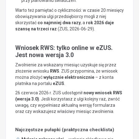
przy planowaniu świadczeń.
Warto też pamiętać o cykliczności: w czasie 20 miesięcy
obowiązywania ulgi przedsiębiorcy mogli z niej
skorzystać
co najmniej dwa razy
, a
rok 2026 daje
szansę na trzeci raz
(ZUS, 2026-06-29).
Wniosek RWS: tylko online w eZUS.
Jest nowa wersja 3.0
Zwolnienie za wskazany miesiąc uzyskuje się przez
złożenie wniosku
RWS
. ZUS przypomina, że wniosek
można złożyć
wyłącznie elektronicznie
– z konta
płatnika na portalu
eZUS
.
26 czerwca 2026 r. ZUS udostępnił
nowy wniosek RWS
(wersja 3.0)
. Jeśli korzystasz z ulgi kolejny raz, zwróć
uwagę, czy wypełniasz aktualną wersję formularza
oraz czy wskazujesz właściwy miesiąc zwolnienia.
Najczęstsze pułapki (praktyczna checklista)