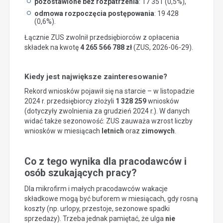
pozostawione bez rozpatrzenia
: 17 351 (0,5%),
odmowa rozpoczęcia postępowania
: 19 428
(0,6%).
Łącznie ZUS zwolnił przedsiębiorców z opłacenia
składek na kwotę
4 265 566 788 zł
(ZUS, 2026-06-29).
Kiedy jest największe zainteresowanie?
Rekord wniosków pojawił się na starcie – w listopadzie
2024 r. przedsiębiorcy złożyli
1 328 259
wniosków
(dotyczyły zwolnienia za grudzień 2024 r.). W danych
widać także sezonowość: ZUS zauważa wzrost liczby
wniosków w miesiącach
letnich
oraz
zimowych
.
Co z tego wynika dla pracodawców i
osób szukających pracy?
Dla mikrofirm i małych pracodawców wakacje
składkowe mogą być buforem w miesiącach, gdy rosną
koszty (np. urlopy, przestoje, sezonowe spadki
sprzedaży). Trzeba jednak pamiętać, że ulga
nie