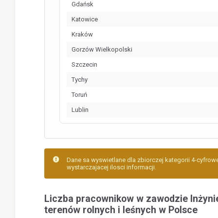
Gdańsk
Katowice
Kraków
Gorzów Wielkopolski
Szczecin
Tychy
Toruń
Lublin
Dane sa wyswietlane dla zbiorczej kategorii 4-cyfrowe
wystarczajacej ilosci informacji.
Liczba pracownikow w zawodzie Inżyni
terenów rolnych i leśnych w Polsce