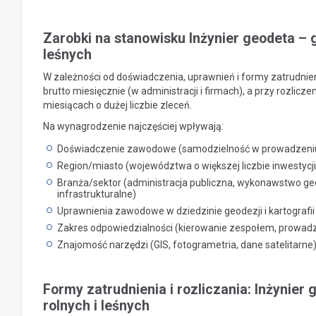
Zarobki na stanowisku Inżynier geodeta – 
leśnych
W zależności od doświadczenia, uprawnień i formy zatrudnien
brutto miesięcznie (w administracji i firmach), a przy rozl
miesiącach o dużej liczbie zleceń.
Na wynagrodzenie najczęściej wpływają:
Doświadczenie zawodowe (samodzielność w prowadzeniu op
Region/miasto (województwa o większej liczbie inwestycji i
Branża/sektor (administracja publiczna, wykonawstwo geo
infrastrukturalne)
Uprawnienia zawodowe w dziedzinie geodezji i kartografi
Zakres odpowiedzialności (kierowanie zespołem, prowadz
Znajomość narzędzi (GIS, fotogrametria, dane satelitarne)
Formy zatrudnienia i rozliczania: Inżynie
rolnych i leśnych