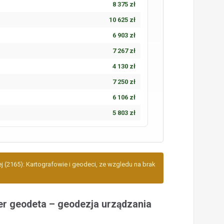
8 375 zł
10 625 zł
6 903 zł
7 267 zł
4 130 zł
7 250 zł
6 106 zł
5 803 zł
j (2165): Kartografowie i geodeci, ze wzgledu na brak
er geodeta – geodezja urządzania