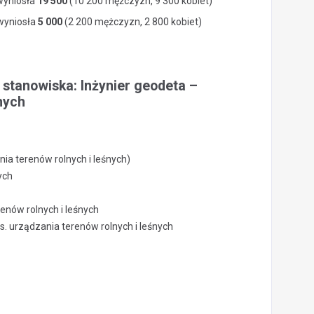
wyniosła
19 500
(10 200 mężczyzn, 9 300 kobiet)
 wyniosła
5 000
(2 200 mężczyzn, 2 800 kobiet)
 stanowiska: Inżynier geodeta –
nych
ia terenów rolnych i leśnych)
ych
enów rolnych i leśnych
. urządzania terenów rolnych i leśnych