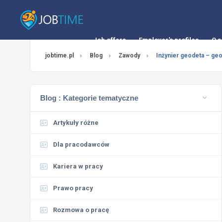
Job offers
Employer's profiles
O s
jobtime.pl
Blog
Zawody
Inżynier geodeta – geo
Blog :
Kategorie tematyczne
Artykuły różne
Dla pracodawców
Kariera w pracy
Prawo pracy
Rozmowa o pracę