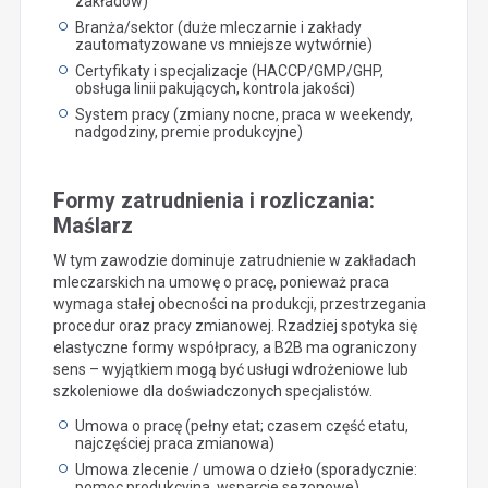
zakładów)
Branża/sektor (duże mleczarnie i zakłady
zautomatyzowane vs mniejsze wytwórnie)
Certyfikaty i specjalizacje (HACCP/GMP/GHP,
obsługa linii pakujących, kontrola jakości)
System pracy (zmiany nocne, praca w weekendy,
nadgodziny, premie produkcyjne)
Formy zatrudnienia i rozliczania:
Maślarz
W tym zawodzie dominuje zatrudnienie w zakładach
mleczarskich na umowę o pracę, ponieważ praca
wymaga stałej obecności na produkcji, przestrzegania
procedur oraz pracy zmianowej. Rzadziej spotyka się
elastyczne formy współpracy, a B2B ma ograniczony
sens – wyjątkiem mogą być usługi wdrożeniowe lub
szkoleniowe dla doświadczonych specjalistów.
Umowa o pracę (pełny etat; czasem część etatu,
najczęściej praca zmianowa)
Umowa zlecenie / umowa o dzieło (sporadycznie:
pomoc produkcyjna, wsparcie sezonowe)