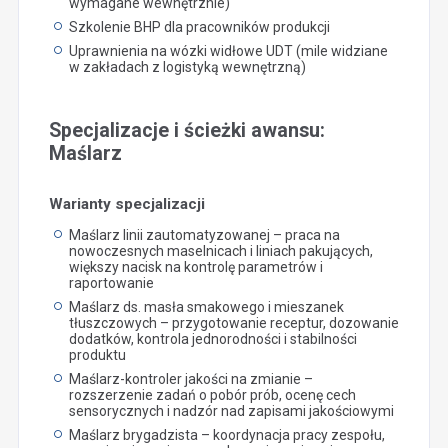
wymagane wewnętrznie)
Szkolenie BHP dla pracowników produkcji
Uprawnienia na wózki widłowe UDT (mile widziane
w zakładach z logistyką wewnętrzną)
Specjalizacje i ścieżki awansu:
Maślarz
Warianty specjalizacji
Maślarz linii zautomatyzowanej – praca na
nowoczesnych maselnicach i liniach pakujących,
większy nacisk na kontrolę parametrów i
raportowanie
Maślarz ds. masła smakowego i mieszanek
tłuszczowych – przygotowanie receptur, dozowanie
dodatków, kontrola jednorodności i stabilności
produktu
Maślarz-kontroler jakości na zmianie –
rozszerzenie zadań o pobór prób, ocenę cech
sensorycznych i nadzór nad zapisami jakościowymi
Maślarz brygadzista – koordynacja pracy zespołu,