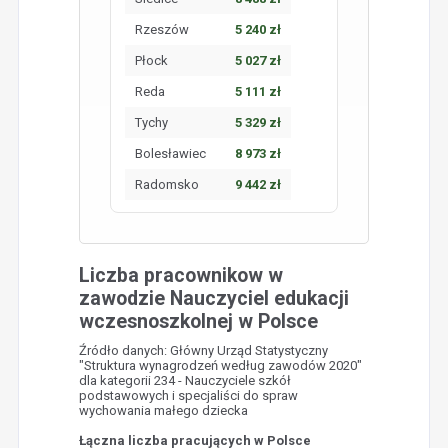
Rzeszów
5 240 zł
Płock
5 027 zł
Reda
5 111 zł
Tychy
5 329 zł
Bolesławiec
8 973 zł
Radomsko
9 442 zł
Liczba pracownikow w
zawodzie Nauczyciel edukacji
wczesnoszkolnej w Polsce
Źródło danych: Główny Urząd Statystyczny
"Struktura wynagrodzeń według zawodów 2020"
dla kategorii 234 - Nauczyciele szkół
podstawowych i specjaliści do spraw
wychowania małego dziecka
Łączna liczba pracujących w Polsce