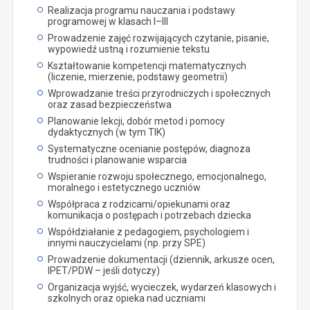
Realizacja programu nauczania i podstawy
programowej w klasach I–III
Prowadzenie zajęć rozwijających czytanie, pisanie,
wypowiedź ustną i rozumienie tekstu
Kształtowanie kompetencji matematycznych
(liczenie, mierzenie, podstawy geometrii)
Wprowadzanie treści przyrodniczych i społecznych
oraz zasad bezpieczeństwa
Planowanie lekcji, dobór metod i pomocy
dydaktycznych (w tym TIK)
Systematyczne ocenianie postępów, diagnoza
trudności i planowanie wsparcia
Wspieranie rozwoju społecznego, emocjonalnego,
moralnego i estetycznego uczniów
Współpraca z rodzicami/opiekunami oraz
komunikacja o postępach i potrzebach dziecka
Współdziałanie z pedagogiem, psychologiem i
innymi nauczycielami (np. przy SPE)
Prowadzenie dokumentacji (dziennik, arkusze ocen,
IPET/PDW – jeśli dotyczy)
Organizacja wyjść, wycieczek, wydarzeń klasowych i
szkolnych oraz opieka nad uczniami