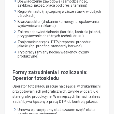
Doświadczenie zawodowe (samodzielność,
szybkość, jakość, praca pod presją terminu)
Region/miasto (najczęściej wyższe stawki w dużych
ośrodkach)
Branża/sektor (drukarnie komercyjne, opakowania,
wydawnictwa, reklama)
Zakres odpowiedzialności (korekta, kontrola jakości,
przygotowanie do różnych technik druku)
Znajomość narzędzi DTP/prepress i procedur
jakości (np. proofing, standardy barwne)
Tryb pracy (zmiany nocne/weekendy, dyżury
produkcyjne)
Formy zatrudnienia i rozliczania:
Operator fotoskładu
Operator fotoskładu pracuje najczęściej w drukarniach i
przygotowalniach poligraficznych, zwykle w oparciu o
stałe grafiki produkcyjne. W mniejszych firmach zakres
zadań bywa łączony z pracą DTP lub kontrolą jakości.
Umowa o pracę (pełny etat, czasem część etatu;
częsta praca zmianowa)