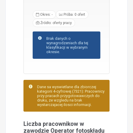
Okres: -
Próba: 0 ofert
Źródło: oferty pracy
Brak danych o
wynagrodzeniach dla tej
klasyfikacji w wybranym
okresie.
Dane sa wyswietlane dla zbiorczej
kategorii 4-cyfrowej (7321): Pracownicy
przy pracach przygotowawczych do
druku, ze wzgledu na brak
wystarczajacej ilosci informacji.
Liczba pracownikow w
zawodzie Operator fotoskładu