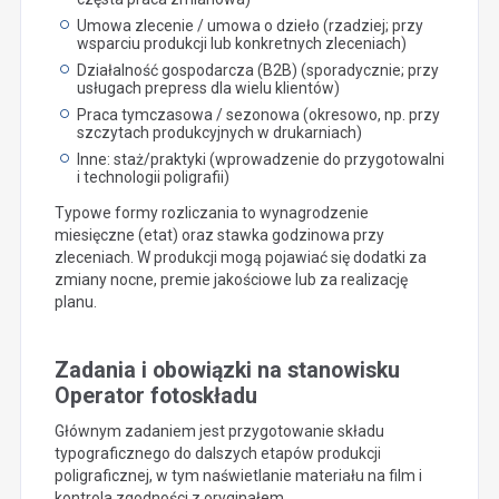
Umowa zlecenie / umowa o dzieło (rzadziej; przy
wsparciu produkcji lub konkretnych zleceniach)
Działalność gospodarcza (B2B) (sporadycznie; przy
usługach prepress dla wielu klientów)
Praca tymczasowa / sezonowa (okresowo, np. przy
szczytach produkcyjnych w drukarniach)
Inne: staż/praktyki (wprowadzenie do przygotowalni
i technologii poligrafii)
Typowe formy rozliczania to wynagrodzenie
miesięczne (etat) oraz stawka godzinowa przy
zleceniach. W produkcji mogą pojawiać się dodatki za
zmiany nocne, premie jakościowe lub za realizację
planu.
Zadania i obowiązki na stanowisku
Operator fotoskładu
Głównym zadaniem jest przygotowanie składu
typograficznego do dalszych etapów produkcji
poligraficznej, w tym naświetlanie materiału na film i
kontrola zgodności z oryginałem.