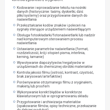
Kodowanie i wprowadzanie tekstu na nośniki
danych (historycznie: taśmy, dyskietki; dziś:
pliki/systemy) oraz przygotowanie danych do
naświetlania
Przekształcanie kodów znaków i poleceń na
sygnały sterujące urządzeniem naświetlającym
Obsługa fotoskładarki/fotonaświetlarki lub nadzór
nad komputerowym sterowaniem procesu
naświetlania
Ustawianie parametrów naświetlania (format,
rozdzielczość, krój i stopień pisma, interlinia,
kerning, łamanie)
Wywoływanie diapozytywów/negatywów w
urządzeniach do chemicznej obróbki materiałów
Kontrola jakości filmu (ostrość, kontrast, czystość,
brak zarysowań/artefaktów)
Porównywanie otrzymanego filmu z oryginałem,
makietą lub proofem
Wykonywanie korekt błędów w korektorze
klawiaturowym lub w oprogramowaniu składu
Przygotowanie i archiwizacja materiałów
(opakowanie filmów, opisy techniczne, przekazanie
do dalszej produkcji)