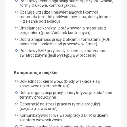
Podstawy technologii poligraficznej: przygotowalnia,
formy drukowe, kontrola jakości
Obsługa urządzeń naświetlających i kontroli
materiału (np. stół podświetlany, lupa, densytometr
– zależnie od zakładu)
Umiejętność korekty i porównywania materiału z
oryginałem (proof/odbitek kontrolnych)
Dobra znajomość pracy z plikami i formatami (PDF,
postscript – zależnie od procesów w firmie)
Podstawy BHP przy pracy z chemią i materiałami
światłoczułymi (jeśli występują w procesie)
Kompetencje miękkie
Dokładność i cierpliwość (błędy w składzie są
kosztowne na etapie druku)
Dobra organizacja pracy i priorytetyzacja zadań pod
terminy produkcyjne
Odporność na stres i praca w rytmie produkcji
(często „na wczoraj”)
Komunikatywność we współpracy z DTP, drukiem i
klientem wewnętrznym
Odpowiedzialność za jakość i poufność materiałów