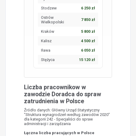
Stodzew
6 250 zł
Ostrów
7 850 zł
Wielkopolski
Kraków
5 800 zł
Kalisz
4 500 zł
Iława
6 050 zł
Stężyca
15 120 zł
Liczba pracownikow w
zawodzie Doradca do spraw
zatrudnienia w Polsce
Źródło danych: Główny Urząd Statystyczny
"Struktura wynagrodzeń według zawodów 2020"
dla kategorii 242 - Specjaliści do spraw
administracji i zarządzania
Łączna liczba pracujących w Polsce