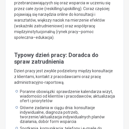
przebranżawiających się oraz wsparcia w uczeniu się
przez całe życie (reskilling/upskilling). Coraz częściej
pojawiają się narzędzia online do konsultacji i
warsztatów, większy nacisk na mierzenie efektów
(wskaźniki zatrudnieniowe) oraz współpracę
międzyinstytucjonalną (rynek pracy–pomoc
społeczna–edukacja).
Typowy dzień pracy: Doradca do
spraw zatrudnienia
Dzień pracy jest zwykle podzielony między konsultacje
z klientami, kontakt z pracodawcami oraz pracę
administracyjno-raportową.
Poranne obowiązki: sprawdzenie kalendarza wizyt,
wiadomości od klientów i pracodawców, aktualizacja
ofert i priorytetów
Główne zadania w ciągu dnia: konsultacje
indywidualne, diagnoza potrzeb,
tworzenie/aktualizacja indywidualnych planów
działania, dobór form wsparcia
Spotkania, komunikacja: telefony i e-maile do