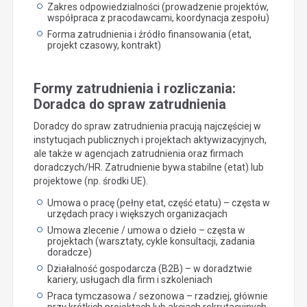
Zakres odpowiedzialności (prowadzenie projektów,
współpraca z pracodawcami, koordynacja zespołu)
Forma zatrudnienia i źródło finansowania (etat,
projekt czasowy, kontrakt)
Formy zatrudnienia i rozliczania:
Doradca do spraw zatrudnienia
Doradcy do spraw zatrudnienia pracują najczęściej w
instytucjach publicznych i projektach aktywizacyjnych,
ale także w agencjach zatrudnienia oraz firmach
doradczych/HR. Zatrudnienie bywa stabilne (etat) lub
projektowe (np. środki UE).
Umowa o pracę (pełny etat, część etatu) – częsta w
urzędach pracy i większych organizacjach
Umowa zlecenie / umowa o dzieło – częsta w
projektach (warsztaty, cykle konsultacji, zadania
doradcze)
Działalność gospodarcza (B2B) – w doradztwie
kariery, usługach dla firm i szkoleniach
Praca tymczasowa / sezonowa – rzadziej, głównie
przy krótkich projektach lub akcjach rekrutacyjnych