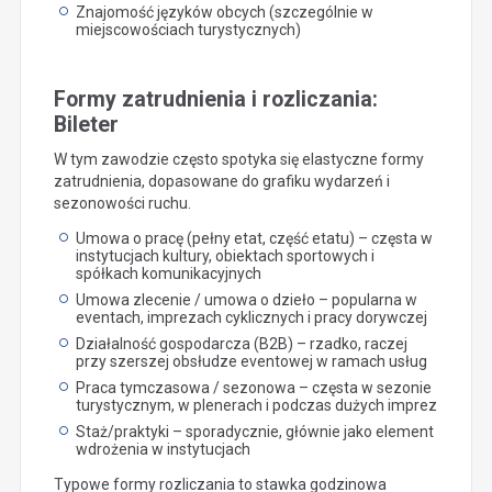
Znajomość języków obcych (szczególnie w
miejscowościach turystycznych)
Formy zatrudnienia i rozliczania:
Bileter
W tym zawodzie często spotyka się elastyczne formy
zatrudnienia, dopasowane do grafiku wydarzeń i
sezonowości ruchu.
Umowa o pracę (pełny etat, część etatu) – częsta w
instytucjach kultury, obiektach sportowych i
spółkach komunikacyjnych
Umowa zlecenie / umowa o dzieło – popularna w
eventach, imprezach cyklicznych i pracy dorywczej
Działalność gospodarcza (B2B) – rzadko, raczej
przy szerszej obsłudze eventowej w ramach usług
Praca tymczasowa / sezonowa – częsta w sezonie
turystycznym, w plenerach i podczas dużych imprez
Staż/praktyki – sporadycznie, głównie jako element
wdrożenia w instytucjach
Typowe formy rozliczania to stawka godzinowa