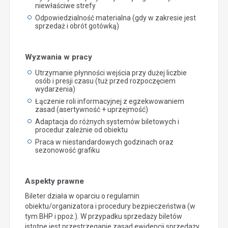
niewłaściwe strefy
Odpowiedzialność materialna (gdy w zakresie jest
sprzedaż i obrót gotówką)
Wyzwania w pracy
Utrzymanie płynności wejścia przy dużej liczbie
osób i presji czasu (tuż przed rozpoczęciem
wydarzenia)
Łączenie roli informacyjnej z egzekwowaniem
zasad (asertywność + uprzejmość)
Adaptacja do różnych systemów biletowych i
procedur zależnie od obiektu
Praca w niestandardowych godzinach oraz
sezonowość grafiku
Aspekty prawne
Bileter działa w oparciu o regulamin
obiektu/organizatora i procedury bezpieczeństwa (w
tym BHP i ppoż.). W przypadku sprzedaży biletów
istotne jest przestrzeganie zasad ewidencji sprzedaży