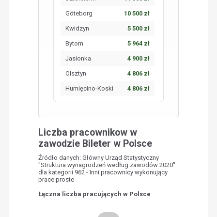
Göteborg
10 500 zł
Kwidzyn
5 500 zł
Bytom
5 964 zł
Jasionka
4 900 zł
Olsztyn
4 806 zł
Humięcino-Koski
4 806 zł
Liczba pracownikow w
zawodzie Bileter w Polsce
Źródło danych: Główny Urząd Statystyczny
"Struktura wynagrodzeń według zawodów 2020"
dla kategorii 962 - Inni pracownicy wykonujący
prace proste
Łączna liczba pracujących w Polsce