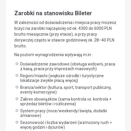
Zarobki na stanowisku Bileter
W zależności od doświadczenia i miejsca pracy możesz
liczyć na zarobki najczęściej od ok. 4300 do 6000 PLN
brutto miesięcznie (przy etacie), a przy pracy
dorywczej często w stawce godzinowej ok. 28–40 PLN
brutto.
Na poziom wynagrodzenia wpływają m.in.:
Doświadczenie zawodowe (obsługa widowni, praca
z kasą, praca przy imprezach masowych)
Region/miasto (większe ośrodki i turystyczne
lokalizacje zwykle płacą więcej)
Branża/sektor (kultura, sport, transport publiczny,
eventy komercyjne)
Zakres obowiązków (sama kontrola vs. kontrola +
sprzedaż biletów i rozliczenia)
System pracy (noce/weekendy/święta, dodatki
zmianowe)
Sezonowość i liczba wydarzeń (wzmożony ruch =
więcej godzin i dyżurów)