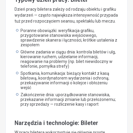
Dzień pracy biletera zależy od rodzaju obiektu i grafiku
wydarzeń — często największa intensywność przypada
tuż przed rozpoczęciem seansu, spektaklu lub meczu.
Poranne obowiązki: weryfikacja grafiku,
przygotowanie stanowiska wejściowego,
sprawdzenie skanera i łączności, krótkie ustalenia z
zespołem
Główne zadania w ciągu dnia: kontrola biletów i ulg,
kierowanie ruchem, udzielanie informacji,
reagowanie na problemy (np. bilet niewidoczny w
telefonie, pomyłka strefy)
Spotkania, komunikacja: bieżący kontakt z kasą
biletową, koordynatorem wydarzenia i ochroną;
przekazywanie informacji o kolejce i obłożeniu
wejść
Zakończenie dnia: uporządkowanie stanowiska,
przekazanie informacji zmianie lub przełożonemu;
przy sprzedaży — rozliczenie kasy i raport
Narzędzia i technologie: Bileter
W pracy biletera wykorzystuje się głównie proste