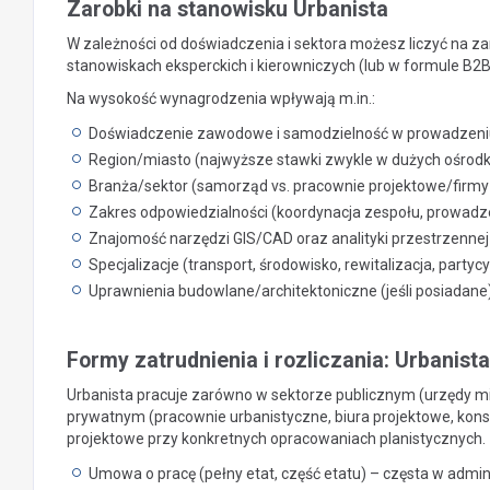
Zarobki na stanowisku Urbanista
W zależności od doświadczenia i sektora możesz liczyć na zar
stanowiskach eksperckich i kierowniczych (lub w formule B2
Na wysokość wynagrodzenia wpływają m.in.:
Doświadczenie zawodowe i samodzielność w prowadzeniu
Region/miasto (najwyższe stawki zwykle w dużych ośrod
Branża/sektor (samorząd vs. pracownie projektowe/firm
Zakres odpowiedzialności (koordynacja zespołu, prowadze
Znajomość narzędzi GIS/CAD oraz analityki przestrzennej
Specjalizacje (transport, środowisko, rewitalizacja, partyc
Uprawnienia budowlane/architektoniczne (jeśli posiadane
Formy zatrudnienia i rozliczania: Urbanista
Urbanista pracuje zarówno w sektorze publicznym (urzędy mias
prywatnym (pracownie urbanistyczne, biura projektowe, konsu
projektowe przy konkretnych opracowaniach planistycznych.
Umowa o pracę (pełny etat, część etatu) – częsta w admini