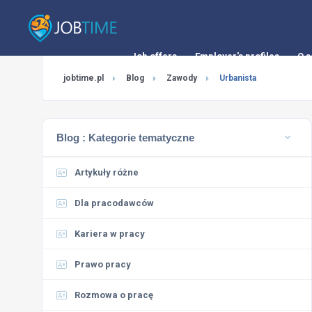
Job offers
Employer's profiles
O s
jobtime.pl
Blog
Zawody
Urbanista
Blog :
Kategorie tematyczne
Artykuły różne
Dla pracodawców
Kariera w pracy
Prawo pracy
Rozmowa o pracę