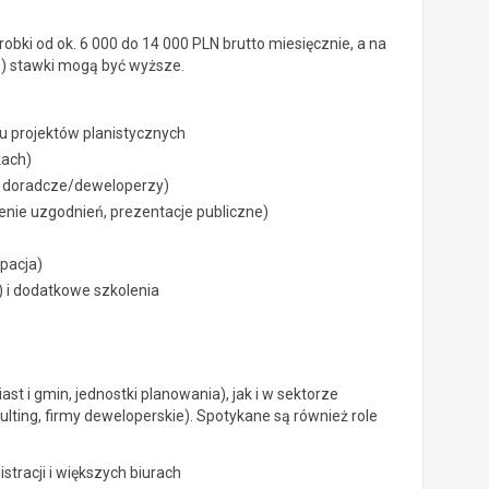
obki od ok. 6 000 do 14 000 PLN brutto miesięcznie, a na
B) stawki mogą być wyższe.
 projektów planistycznych
kach)
y doradcze/deweloperzy)
nie uzgodnień, prezentacje publiczne)
ypacja)
) i dodatkowe szkolenia
t i gmin, jednostki planowania), jak i w sektorze
lting, firmy deweloperskie). Spotykane są również role
stracji i większych biurach