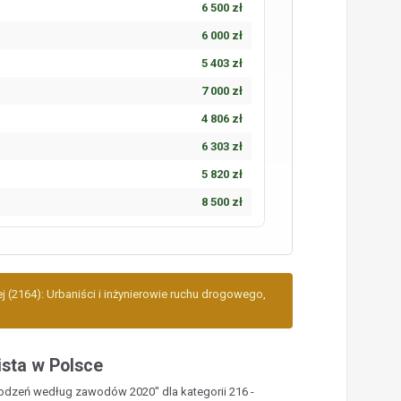
6 500 zł
6 000 zł
5 403 zł
7 000 zł
4 806 zł
6 303 zł
5 820 zł
8 500 zł
j (2164): Urbaniści i inżynierowie ruchu drogowego,
sta w Polsce
rodzeń według zawodów 2020" dla kategorii 216 -