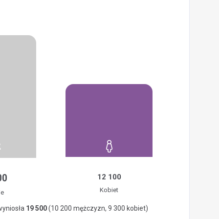
00
12 100
Kobiet
ie
wyniosła
19 500
(10 200 mężczyzn, 9 300 kobiet)