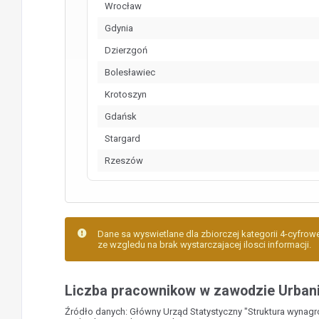
Wrocław
Gdynia
Dzierzgoń
Bolesławiec
Krotoszyn
Gdańsk
Stargard
Rzeszów
Dane sa wyswietlane dla zbiorczej kategorii 4-cyfrowe
ze wzgledu na brak wystarczajacej ilosci informacji.
Liczba pracownikow w zawodzie Urbani
Źródło danych: Główny Urząd Statystyczny "Struktura wynag