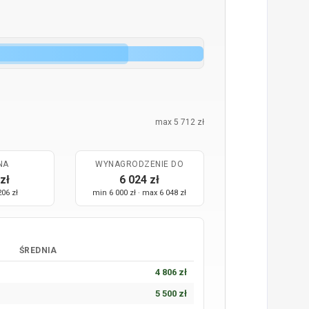
max 5 712 zł
NA
WYNAGRODZENIE DO
zł
6 024 zł
206 zł
min 6 000 zł · max 6 048 zł
ŚREDNIA
4 806 zł
5 500 zł