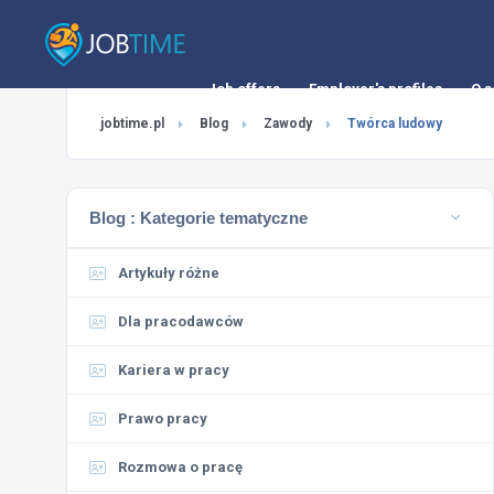
Job offers
Employer's profiles
O s
jobtime.pl
Blog
Zawody
Twórca ludowy
Blog :
Kategorie tematyczne
Artykuły różne
Dla pracodawców
Kariera w pracy
Prawo pracy
Rozmowa o pracę