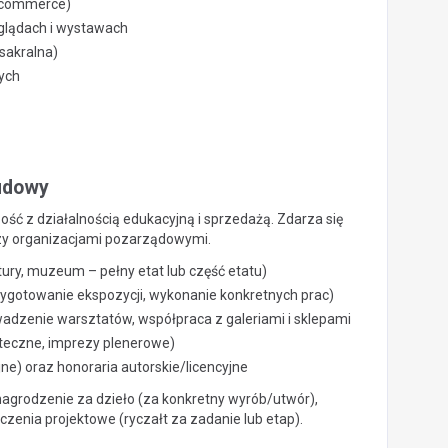
e-commerce)
eglądach i wystawach
 sakralna)
ych
ludowy
ość z działalnością edukacyjną i sprzedażą. Zdarza się
 czy organizacjami pozarządowymi.
ltury, muzeum – pełny etat lub część etatu)
zygotowanie ekspozycji, wykonanie konkretnych prac)
adzenie warsztatów, współpraca z galeriami i sklepami
teczne, imprezy plenerowe)
jne) oraz honoraria autorskie/licencyjne
agrodzenie za dzieło (za konkretny wyrób/utwór),
iczenia projektowe (ryczałt za zadanie lub etap).