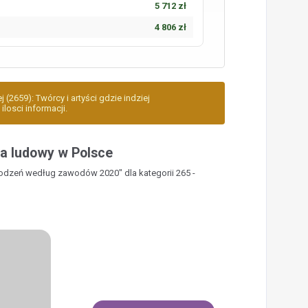
5 712 zł
4 806 zł
 (2659): Twórcy i artyści gdzie indziej
ilosci informacji.
a ludowy w Polsce
rodzeń według zawodów 2020" dla kategorii 265 -