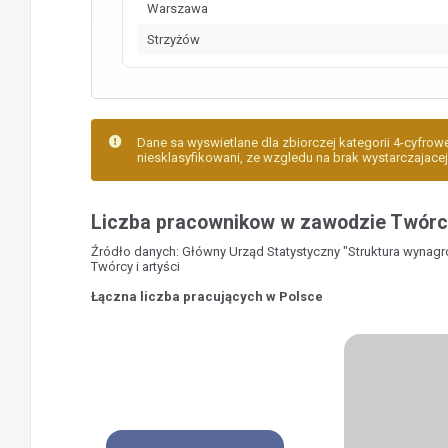
Warszawa
Strzyżów
Dane sa wyswietlane dla zbiorczej kategorii 4-cyfrowej
niesklasyfikowani, ze wzgledu na brak wystarczajacej 
Liczba pracownikow w zawodzie Twórc
Źródło danych: Główny Urząd Statystyczny "Struktura wynag
Twórcy i artyści
Łączna liczba pracujących w Polsce