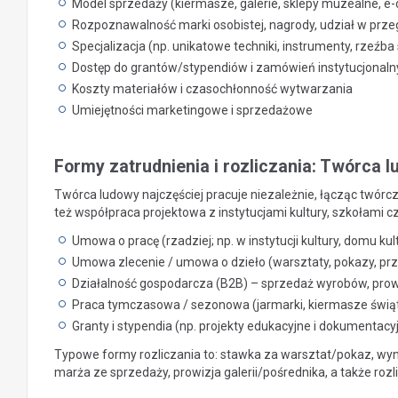
Model sprzedaży (kiermasze, galerie, sklepy muzealne, 
Rozpoznawalność marki osobistej, nagrody, udział w prz
Specjalizacja (np. unikatowe techniki, instrumenty, rzeźba
Dostęp do grantów/stypendiów i zamówień instytucjonaln
Koszty materiałów i czasochłonność wytwarzania
Umiejętności marketingowe i sprzedażowe
Formy zatrudnienia i rozliczania: Twórca 
Twórca ludowy najczęściej pracuje niezależnie, łącząc twórcz
też współpraca projektowa z instytucjami kultury, szkołami
Umowa o pracę (rzadziej; np. w instytucji kultury, domu ku
Umowa zlecenie / umowa o dzieło (warsztaty, pokazy, pr
Działalność gospodarcza (B2B) – sprzedaż wyrobów, prow
Praca tymczasowa / sezonowa (jarmarki, kiermasze świą
Granty i stypendia (np. projekty edukacyjne i dokumentacy
Typowe formy rozliczania to: stawka za warsztat/pokaz, wyn
marża ze sprzedaży, prowizja galerii/pośrednika, a także rozl