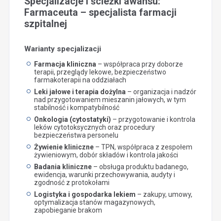
Specjalizacje i ścieżki awansu:
Farmaceuta – specjalista farmacji
szpitalnej
Warianty specjalizacji
Farmacja kliniczna
– współpraca przy doborze
terapii, przeglądy lekowe, bezpieczeństwo
farmakoterapii na oddziałach
Leki jałowe i terapia dożylna
– organizacja i nadzór
nad przygotowaniem mieszanin jałowych, w tym
stabilność i kompatybilność
Onkologia (cytostatyki)
– przygotowanie i kontrola
leków cytotoksycznych oraz procedury
bezpieczeństwa personelu
Żywienie kliniczne
– TPN, współpraca z zespołem
żywieniowym, dobór składów i kontrola jakości
Badania kliniczne
– obsługa produktu badanego,
ewidencja, warunki przechowywania, audyty i
zgodność z protokołami
Logistyka i gospodarka lekiem
– zakupy, umowy,
optymalizacja stanów magazynowych,
zapobieganie brakom