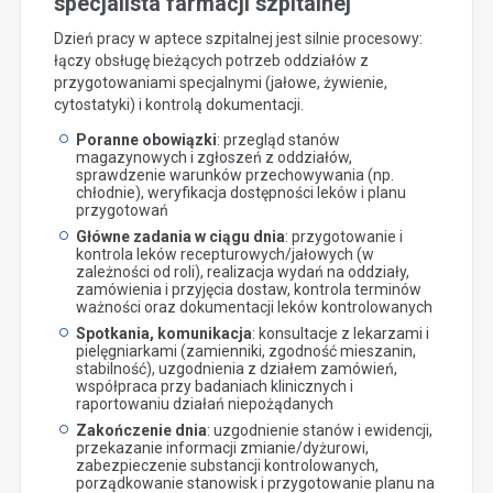
specjalista farmacji szpitalnej
Dzień pracy w aptece szpitalnej jest silnie procesowy:
łączy obsługę bieżących potrzeb oddziałów z
przygotowaniami specjalnymi (jałowe, żywienie,
cytostatyki) i kontrolą dokumentacji.
Poranne obowiązki
: przegląd stanów
magazynowych i zgłoszeń z oddziałów,
sprawdzenie warunków przechowywania (np.
chłodnie), weryfikacja dostępności leków i planu
przygotowań
Główne zadania w ciągu dnia
: przygotowanie i
kontrola leków recepturowych/jałowych (w
zależności od roli), realizacja wydań na oddziały,
zamówienia i przyjęcia dostaw, kontrola terminów
ważności oraz dokumentacji leków kontrolowanych
Spotkania, komunikacja
: konsultacje z lekarzami i
pielęgniarkami (zamienniki, zgodność mieszanin,
stabilność), uzgodnienia z działem zamówień,
współpraca przy badaniach klinicznych i
raportowaniu działań niepożądanych
Zakończenie dnia
: uzgodnienie stanów i ewidencji,
przekazanie informacji zmianie/dyżurowi,
zabezpieczenie substancji kontrolowanych,
porządkowanie stanowisk i przygotowanie planu na