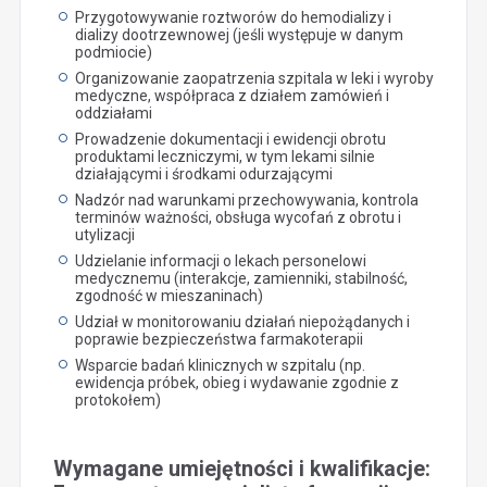
Przygotowywanie roztworów do hemodializy i
dializy dootrzewnowej (jeśli występuje w danym
podmiocie)
Organizowanie zaopatrzenia szpitala w leki i wyroby
medyczne, współpraca z działem zamówień i
oddziałami
Prowadzenie dokumentacji i ewidencji obrotu
produktami leczniczymi, w tym lekami silnie
działającymi i środkami odurzającymi
Nadzór nad warunkami przechowywania, kontrola
terminów ważności, obsługa wycofań z obrotu i
utylizacji
Udzielanie informacji o lekach personelowi
medycznemu (interakcje, zamienniki, stabilność,
zgodność w mieszaninach)
Udział w monitorowaniu działań niepożądanych i
poprawie bezpieczeństwa farmakoterapii
Wsparcie badań klinicznych w szpitalu (np.
ewidencja próbek, obieg i wydawanie zgodnie z
protokołem)
Wymagane umiejętności i kwalifikacje: