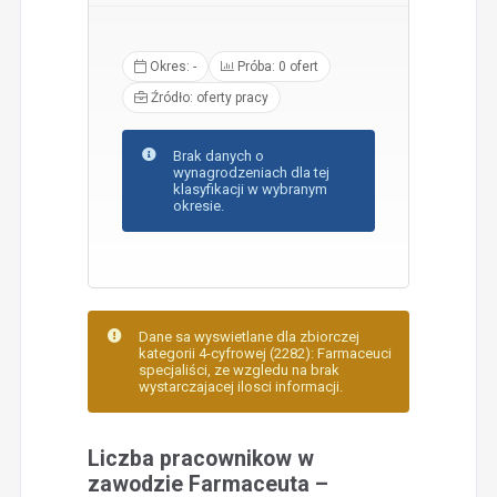
Okres: -
Próba: 0 ofert
Źródło: oferty pracy
Brak danych o
wynagrodzeniach dla tej
klasyfikacji w wybranym
okresie.
Dane sa wyswietlane dla zbiorczej
kategorii 4-cyfrowej (2282): Farmaceuci
specjaliści, ze wzgledu na brak
wystarczajacej ilosci informacji.
Liczba pracownikow w
zawodzie Farmaceuta –