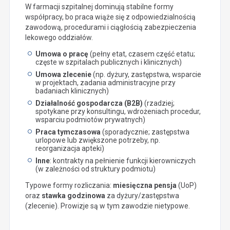
W farmacji szpitalnej dominują stabilne formy
współpracy, bo praca wiąże się z odpowiedzialnością
zawodową, procedurami i ciągłością zabezpieczenia
lekowego oddziałów.
Umowa o pracę
(pełny etat, czasem część etatu;
częste w szpitalach publicznych i klinicznych)
Umowa zlecenie
(np. dyżury, zastępstwa, wsparcie
w projektach, zadania administracyjne przy
badaniach klinicznych)
Działalność gospodarcza (B2B)
(rzadziej;
spotykane przy konsultingu, wdrożeniach procedur,
wsparciu podmiotów prywatnych)
Praca tymczasowa
(sporadycznie; zastępstwa
urlopowe lub zwiększone potrzeby, np.
reorganizacja apteki)
Inne
: kontrakty na pełnienie funkcji kierowniczych
(w zależności od struktury podmiotu)
Typowe formy rozliczania:
miesięczna pensja
(UoP)
oraz
stawka godzinowa
za dyżury/zastępstwa
(zlecenie). Prowizje są w tym zawodzie nietypowe.