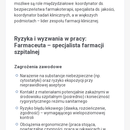
możliwe są role międzydziałowe: koordynator ds.
bezpieczeństwa farmakoterapii, specjalista ds. jakości,
koordynator badań klinicznych, a w większych
podmiotach – lider zespołu farmacji klinicznej.
Ryzyka i wyzwania w pracy:
Farmaceuta – specjalista farmacji
szpitalnej
Zagrożenia zawodowe
Narażenie na substancje niebezpieczne (np.
cytostatyki) oraz ryzyko ekspozycji przy
nieprawidłowej aseptyce
Kontakt z materiałami potencjalnie zakaźnymi w
środowisku szpitalnym (pośrednio) i konieczność
rygorystycznego reżimu sanitarnego
Ryzyko błędu lekowego (dawka, rozcieńczenie,
zgodność) – wymagającego wielopoziomowej
kontroli
Obciążenia ergonomiczne (praca stojąca,
powtarzalne czynności, praca w rękawicach i w