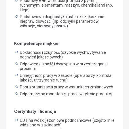
Podstawy BHP w produkcji: praca z pyłami,
ruchomymi elementami maszyn, chemikaliami (np.
kleje)
Podstawowa diagnostyka usterek i zgłaszanie
nieprawidłowości (np. odchyłki parametrów,
wibracje, nierówny posuw)
Kompetencje miękkie
Dokładność i czujność (szybkie wychwytywanie
odchyleń jakościowych)
Odpowiedzialność i dyscyplina w przestrzeganiu
procedur
Umiejętność pracy w zespole (operatorzy, kontrola
jakości, utrzymanie ruchu)
Dobra organizacja pracy w warunkach zmianowych
Odporność na monotonię i praca w rytmie produkcji
Certyfikaty i licencje
UDT na wózki jezdniowe podnośnikowe (często mile
widziane w zakładach)