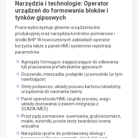
Narzędzia i technologie: Operator
urządzeń do formowania bloków i
tynków gipsowych
Praca wykorzystuje głównie urządzenia linii
produkcyjnej oraz narzędzia kontrolno-pomiarowe i
środki BHP. W nowoczesnych zakładach operator
korzysta także z paneli HMI i systemów rejestracji
parametrów.
Agregaty formująco-zagęszczające do odlewania
lub prasowania prefabrykatów gipsowych
Dozowniki, mieszadła, podajniki i przenośniki (w tym
nawilżające)
Stoły podawcze, układy posuwu kartonu/okładziny,
urządzenia do nacinania taśmy
Panel operatorski/HMI, czujniki procesu, wagi i
układy dozowania (czasem integracja z
SCADA/MES)
Przyrządy pomiarowe: suwmiarka, grubościomierz,
miarki, wzorniki; proste testy twardości/ocena
wizualna
Narzędzia ręczne do podstawowej obsługi i