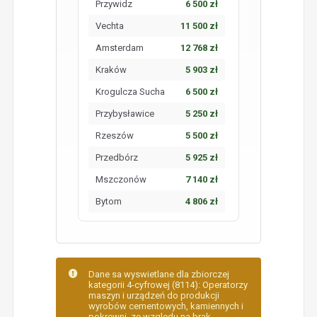
Przywidz
6 500 zł
Vechta
11 500 zł
Amsterdam
12 768 zł
Kraków
5 903 zł
Krogulcza Sucha
6 500 zł
Przybysławice
5 250 zł
Rzeszów
5 500 zł
Przedbórz
5 925 zł
Mszczonów
7 140 zł
Bytom
4 806 zł
Dane sa wyswietlane dla zbiorczej
kategorii 4-cyfrowej (8114): Operatorzy
maszyn i urządzeń do produkcji
wyrobów cementowych, kamiennych i
pokrewni, ze wzgledu na brak