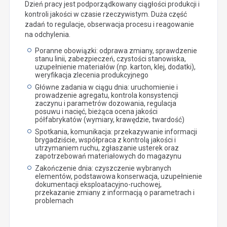
Dzień pracy jest podporządkowany ciągłości produkcji i
kontroli jakości w czasie rzeczywistym. Duża część
zadań to regulacje, obserwacja procesu i reagowanie
na odchylenia.
Poranne obowiązki: odprawa zmiany, sprawdzenie
stanu linii, zabezpieczeń, czystości stanowiska,
uzupełnienie materiałów (np. karton, klej, dodatki),
weryfikacja zlecenia produkcyjnego
Główne zadania w ciągu dnia: uruchomienie i
prowadzenie agregatu, kontrola konsystencji
zaczynu i parametrów dozowania, regulacja
posuwu i nacięć, bieżąca ocena jakości
półfabrykatów (wymiary, krawędzie, twardość)
Spotkania, komunikacja: przekazywanie informacji
brygadziście, współpraca z kontrolą jakości i
utrzymaniem ruchu, zgłaszanie usterek oraz
zapotrzebowań materiałowych do magazynu
Zakończenie dnia: czyszczenie wybranych
elementów, podstawowa konserwacja, uzupełnienie
dokumentacji eksploatacyjno-ruchowej,
przekazanie zmiany z informacją o parametrach i
problemach