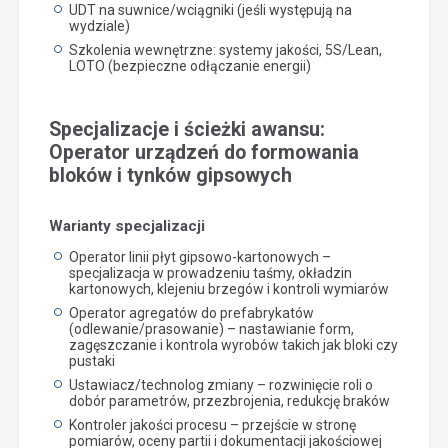
UDT na suwnice/wciągniki (jeśli występują na
wydziale)
Szkolenia wewnętrzne: systemy jakości, 5S/Lean,
LOTO (bezpieczne odłączanie energii)
Specjalizacje i ścieżki awansu:
Operator urządzeń do formowania
bloków i tynków gipsowych
Warianty specjalizacji
Operator linii płyt gipsowo-kartonowych –
specjalizacja w prowadzeniu taśmy, okładzin
kartonowych, klejeniu brzegów i kontroli wymiarów
Operator agregatów do prefabrykatów
(odlewanie/prasowanie) – nastawianie form,
zagęszczanie i kontrola wyrobów takich jak bloki czy
pustaki
Ustawiacz/technolog zmiany – rozwinięcie roli o
dobór parametrów, przezbrojenia, redukcję braków
Kontroler jakości procesu – przejście w stronę
pomiarów, oceny partii i dokumentacji jakościowej