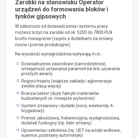
Zarobki na stanowisku Operator
urządzeń do formowania bloków i
tynków gipsowych
W zależności od doświadczenia i systemu pracy
możesz liczyć na zarobki od ok. 5200 do 7800 PLN
brutto miesięcznie (często z dodatkami za zmiany
nocne i premie produkcyjne).
Na wysokość wynagrodzenia wpływają m.in.:
Doświadczenie zawodowe (samodzielność,
umiejętność ustawiania parametrów linii, usuwanie
prostych awarii)
Region/miasto (większe zakłady i aglomeracje
zwykle płacą więcej)
Branża/sektor (duże fabryki materiałów
budowlanych vs. mniejsze wytwórnie)
System zmianowy i dodatki (noce, weekendy, 4-
brygadowy)
Premie: jakościowa, frekwencyjna, wydajnościowa,
dodatek funkcyjny (np. lider zmiany)
Uprawnienia i szkolenia (np. UDT na wózki widłowe,
suwnice, podstawy automatyki)