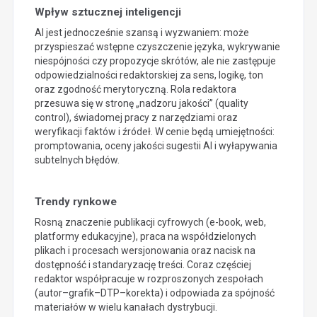
Wpływ sztucznej inteligencji
AI jest jednocześnie szansą i wyzwaniem: może
przyspieszać wstępne czyszczenie języka, wykrywanie
niespójności czy propozycje skrótów, ale nie zastępuje
odpowiedzialności redaktorskiej za sens, logikę, ton
oraz zgodność merytoryczną. Rola redaktora
przesuwa się w stronę „nadzoru jakości” (quality
control), świadomej pracy z narzędziami oraz
weryfikacji faktów i źródeł. W cenie będą umiejętności:
promptowania, oceny jakości sugestii AI i wyłapywania
subtelnych błędów.
Trendy rynkowe
Rosną znaczenie publikacji cyfrowych (e-book, web,
platformy edukacyjne), praca na współdzielonych
plikach i procesach wersjonowania oraz nacisk na
dostępność i standaryzację treści. Coraz częściej
redaktor współpracuje w rozproszonych zespołach
(autor–grafik–DTP–korekta) i odpowiada za spójność
materiałów w wielu kanałach dystrybucji.