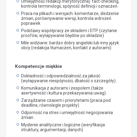
Umiejętność redakcji merytorycznej: fact-checking,
kontrola terminologii, spójność definicji i oznaczeń
Praca na plikach i wersjach: komentarze, śledzenie
zmian, porównywanie wersji, kontrola wdrożeń
poprawek
Podstawy współpracy ze składem i DTP (czytanie
proofów, wyłapywanie błędów po składzie)
Mile widziane: bardzo dobry angielski lub inny język
obcy (redakcja tłumaczeń, kontakt z autorami)
Kompetencje miękkie
Dokładność i odpowiedzialność za jakość
(wyłapywanie niespójności, dbałość o szczegóły)
Komunikacja z autorami i zespołem (także
asertywność i kultura przekazywania uwag)
Zarządzanie czasem i priorytetami (praca pod
deadline, równoległe projekty)
Odporność na stres i umiejętność negocjowania
zmian
Myślenie analityczne i logiczne (weryfikacja
struktury, argumentacji, danych)