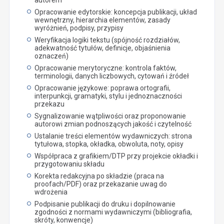
Opracowanie edytorskie: koncepcja publikacji, układ
wewnętrzny, hierarchia elementów, zasady
wyróżnień, podpisy, przypisy
Weryfikacja logiki tekstu (spójność rozdziałów,
adekwatność tytułów, definicje, objaśnienia
oznaczeń)
Opracowanie merytoryczne: kontrola faktów,
terminologii, danych liczbowych, cytowań i źródeł
Opracowanie językowe: poprawa ortografii,
interpunkcji, gramatyki, stylu i jednoznaczności
przekazu
Sygnalizowanie wątpliwości oraz proponowanie
autorowi zmian podnoszących jakość i czytelność
Ustalanie treści elementów wydawniczych: strona
tytułowa, stopka, okładka, obwoluta, noty, opisy
Współpraca z grafikiem/DTP przy projekcie okładki i
przygotowaniu składu
Korekta redakcyjna po składzie (praca na
proofach/PDF) oraz przekazanie uwag do
wdrożenia
Podpisanie publikacji do druku i dopilnowanie
zgodności z normami wydawniczymi (bibliografia,
skróty, konwencje)