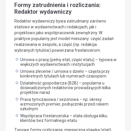
Formy zatrudnienia i rozliczania:
Redaktor wydawniczy
Redaktor wydawniczy bywa zatrudniany zarówno
etatowo w wydawnictwach i redakcjach, jak i
projektowo jako współpracownik zewnętrzny. W
praktyce popularny jest model mieszany: część zadań
realizowana w zespole, a część (np. redakcja
wybranych tytułów) powierzana freelancerom.
Umowa o pracę (pełny etat, część etatu) – typowa w
większych wydawnictwach i instytucjach
Umowa zlecenie / umowa o dzieło – częsta przy
konkretnych tytułach lub numerach czasopism
Działalność gospodarcza (B2B) – popularna u
doświadczonych redaktorów prowadzących kilka
projektów naraz
Praca tymczasowa / sezonowa – np. okresy
wzmożonych premier, podręczniki przed rokiem
szkolnym
Współpraca freelancerska – stała obsługa kilku
klientów bez formalnego etatu
Typowe formy rozliczania: miesięczna stawka (etat),