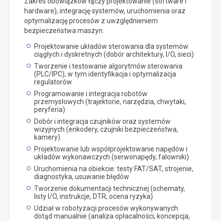
Zakres obowiązków łączy projektowanie (software i
hardware), integrację systemów, uruchomienia oraz
optymalizację procesów z uwzględnieniem
bezpieczeństwa maszyn.
Projektowanie układów sterowania dla systemów
ciągłych i dyskretnych (dobór architektury, I/O, sieci)
Tworzenie i testowanie algorytmów sterowania
(PLC/IPC), w tym identyfikacja i optymalizacja
regulatorów
Programowanie i integracja robotów
przemysłowych (trajektorie, narzędzia, chwytaki,
peryferia)
Dobór i integracja czujników oraz systemów
wizyjnych (enkodery, czujniki bezpieczeństwa,
kamery)
Projektowanie lub współprojektowanie napędów i
układów wykonawczych (serwonapędy, falowniki)
Uruchomienia na obiekcie: testy FAT/SAT, strojenie,
diagnostyka, usuwanie błędów
Tworzenie dokumentacji technicznej (schematy,
listy I/O, instrukcje, DTR, ocena ryzyka)
Udział w robotyzacji procesów wykonywanych
dotąd manualnie (analiza opłacalności, koncepcja,