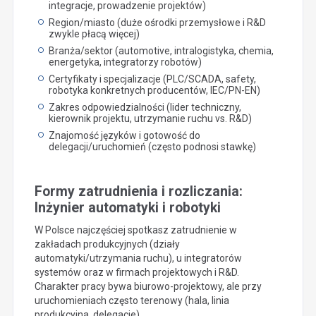
integracje, prowadzenie projektów)
Region/miasto (duże ośrodki przemysłowe i R&D
zwykle płacą więcej)
Branża/sektor (automotive, intralogistyka, chemia,
energetyka, integratorzy robotów)
Certyfikaty i specjalizacje (PLC/SCADA, safety,
robotyka konkretnych producentów, IEC/PN-EN)
Zakres odpowiedzialności (lider techniczny,
kierownik projektu, utrzymanie ruchu vs. R&D)
Znajomość języków i gotowość do
delegacji/uruchomień (często podnosi stawkę)
Formy zatrudnienia i rozliczania:
Inżynier automatyki i robotyki
W Polsce najczęściej spotkasz zatrudnienie w
zakładach produkcyjnych (działy
automatyki/utrzymania ruchu), u integratorów
systemów oraz w firmach projektowych i R&D.
Charakter pracy bywa biurowo-projektowy, ale przy
uruchomieniach często terenowy (hala, linia
produkcyjna, delegacje).