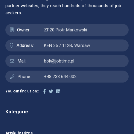
partner websites, they reach hundreds of thousands of job
seekers.
Owner:
ZP20 Piotr Markowski
Address:
KEN 36 / 112B, Warsaw
Mail:
bok@jobtime.pl
Phone:
+48 733 644 002
You can find us on::
Kategorie
Artykuły różne