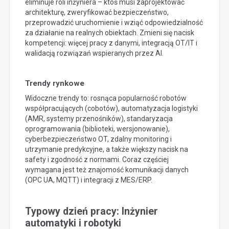
eliminuje roli inżyniera – ktoś musi zaprojektować
architekturę, zweryfikować bezpieczeństwo,
przeprowadzić uruchomienie i wziąć odpowiedzialność
za działanie na realnych obiektach. Zmieni się nacisk
kompetencji: więcej pracy z danymi, integracją OT/IT i
walidacją rozwiązań wspieranych przez AI.
Trendy rynkowe
Widoczne trendy to: rosnąca popularność robotów
współpracujących (cobotów), automatyzacja logistyki
(AMR, systemy przenośników), standaryzacja
oprogramowania (biblioteki, wersjonowanie),
cyberbezpieczeństwo OT, zdalny monitoring i
utrzymanie predykcyjne, a także większy nacisk na
safety i zgodność z normami. Coraz częściej
wymagana jest też znajomość komunikacji danych
(OPC UA, MQTT) i integracji z MES/ERP.
Typowy dzień pracy: Inżynier
automatyki i robotyki