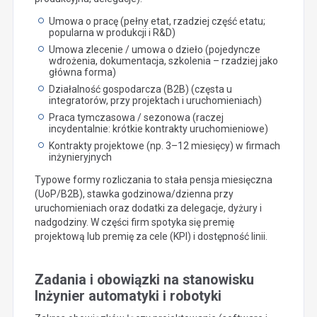
Umowa o pracę (pełny etat, rzadziej część etatu;
popularna w produkcji i R&D)
Umowa zlecenie / umowa o dzieło (pojedyncze
wdrożenia, dokumentacja, szkolenia – rzadziej jako
główna forma)
Działalność gospodarcza (B2B) (częsta u
integratorów, przy projektach i uruchomieniach)
Praca tymczasowa / sezonowa (raczej
incydentalnie: krótkie kontrakty uruchomieniowe)
Kontrakty projektowe (np. 3–12 miesięcy) w firmach
inżynieryjnych
Typowe formy rozliczania to stała pensja miesięczna
(UoP/B2B), stawka godzinowa/dzienna przy
uruchomieniach oraz dodatki za delegacje, dyżury i
nadgodziny. W części firm spotyka się premię
projektową lub premię za cele (KPI) i dostępność linii.
Zadania i obowiązki na stanowisku
Inżynier automatyki i robotyki