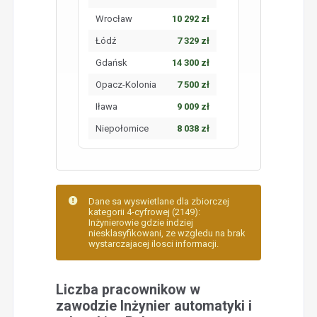
Wrocław
10 292 zł
Łódź
7 329 zł
Gdańsk
14 300 zł
Opacz-Kolonia
7 500 zł
Iława
9 009 zł
Niepołomice
8 038 zł
Dane sa wyswietlane dla zbiorczej
kategorii 4-cyfrowej (2149):
Inżynierowie gdzie indziej
niesklasyfikowani, ze wzgledu na brak
wystarczajacej ilosci informacji.
Liczba pracownikow w
zawodzie Inżynier automatyki i