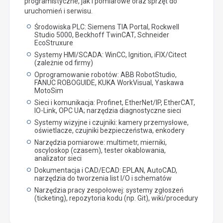
programistyczne, jak i pomiarowe oraz sprzęt do
uruchomień i serwisu.
Środowiska PLC: Siemens TIA Portal, Rockwell
Studio 5000, Beckhoff TwinCAT, Schneider
EcoStruxure
Systemy HMI/SCADA: WinCC, Ignition, iFIX/Citect
(zależnie od firmy)
Oprogramowanie robotów: ABB RobotStudio,
FANUC ROBOGUIDE, KUKA WorkVisual, Yaskawa
MotoSim
Sieci i komunikacja: Profinet, EtherNet/IP, EtherCAT,
IO-Link, OPC UA; narzędzia diagnostyczne sieci
Systemy wizyjne i czujniki: kamery przemysłowe,
oświetlacze, czujniki bezpieczeństwa, enkodery
Narzędzia pomiarowe: multimetr, mierniki,
oscyloskop (czasem), tester okablowania,
analizator sieci
Dokumentacja i CAD/ECAD: EPLAN, AutoCAD,
narzędzia do tworzenia list I/O i schematów
Narzędzia pracy zespołowej: systemy zgłoszeń
(ticketing), repozytoria kodu (np. Git), wiki/procedury