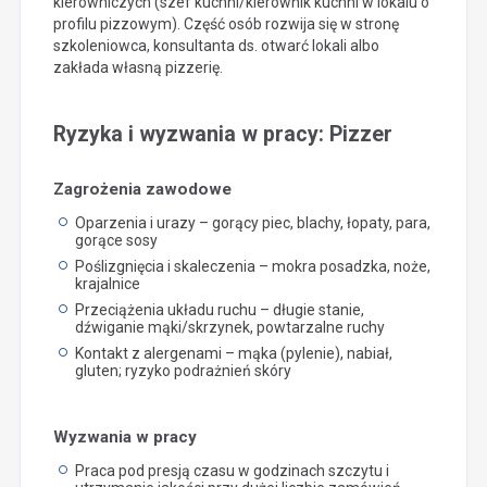
kierowniczych (szef kuchni/kierownik kuchni w lokalu o
profilu pizzowym). Część osób rozwija się w stronę
szkoleniowca, konsultanta ds. otwarć lokali albo
zakłada własną pizzerię.
Ryzyka i wyzwania w pracy: Pizzer
Zagrożenia zawodowe
Oparzenia i urazy – gorący piec, blachy, łopaty, para,
gorące sosy
Poślizgnięcia i skaleczenia – mokra posadzka, noże,
krajalnice
Przeciążenia układu ruchu – długie stanie,
dźwiganie mąki/skrzynek, powtarzalne ruchy
Kontakt z alergenami – mąka (pylenie), nabiał,
gluten; ryzyko podrażnień skóry
Wyzwania w pracy
Praca pod presją czasu w godzinach szczytu i