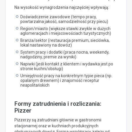
Na wysokość wynagrodzenia najczęściej wpływają:
Doświadczenie zawodowe (tempo pracy,
powtarzalna jakość, samodzielność przy piecu)
Region/miasto (większe stawki zwykle w dużych
aglomeracjach i miejscowościach turystycznych)
Branża/sektor (restauracja premium, sieciówka,
lokal nastawiony na dowóz)
System pracy i dodatki (praca nocna, weekendy,
nadgodziny, premie za wyniki)
Napiwki (jeśli kontakt z klientem i wydawka jest po
stronie kuchni/obsługi)
Umiejętność pracy na konkretnym typie pieca (np.
opalanym drewnem) i znajomość receptur
neapolitańskich
Formy zatrudnienia i rozliczania:
Pizzer
Pizzerzy są zatrudniani głównie w gastronomii
stacjonarnej oraz w kuchniach produkcyjnych
obsługujących dowóz. Forma współpracy zależy od