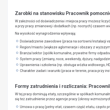
Zarobki na stanowisku Pracownik pomocn
W zależności od doświadczenia i miejsca pracy możesz liczyć 
a przy pracy zmianowej i dodatkach (np. nocnych) czasem wię
Na wysokość wynagrodzenia wpływają:
Doświadczenie zawodowe (praca na sortowni/instalacji v
Region/miasto (większe aglomeracje i obszary z wyższymi
Branża/sektor (spółki komunalne, prywatne firmy odpadow
System pracy (zmiany, noce, weekendy, dyżury, nadgodzin
Uprawnienia i szkolenia (np. obsługa wózka widłowego, H
Charakter zadań i warunki (praca w terenie, praca przy in
Formy zatrudnienia i rozliczania: Pracow
W tej pracy dominują etaty, szczególnie w spółkach komunaln
się też zatrudnienie przez agencje pracy (okresy wzmożonyc
Umowa o pracę (pełny etat, czasem część etatu; często 