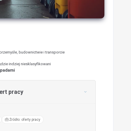
przemyśle, budownictwie i transporcie
zie indziej niesklasyfikowani
dpadami
rt pracy
Źródło: oferty pracy