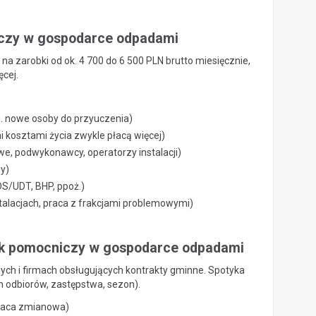
iczy w gospodarce odpadami
na zarobki od ok. 4 700 do 6 500 PLN brutto miesięcznie,
cej.
s. nowe osoby do przyuczenia)
 kosztami życia zwykle płacą więcej)
e, podwykonawcy, operatorzy instalacji)
y)
DS/UDT, BHP, ppoż.)
stalacjach, praca z frakcjami problemowymi)
nik pomocniczy w gospodarce odpadami
ych i firmach obsługujących kontrakty gminne. Spotyka
h odbiorów, zastępstwa, sezon).
praca zmianowa)