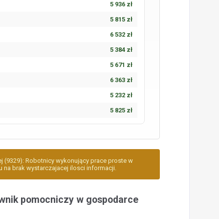
5 936 zł
5 815 zł
6 532 zł
5 384 zł
5 671 zł
6 363 zł
5 232 zł
5 825 zł
ej (9329): Robotnicy wykonujący prace proste w
 na brak wystarczajacej ilosci informacji.
wnik pomocniczy w gospodarce