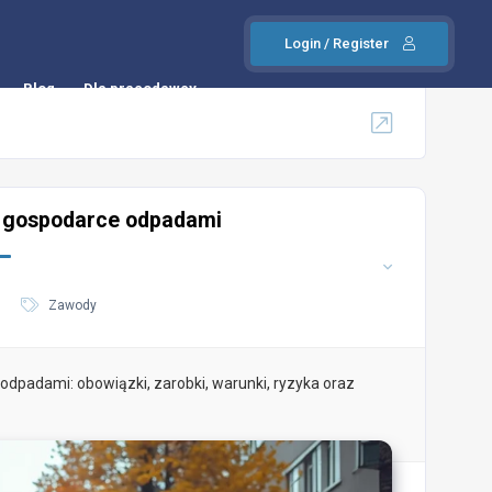
Login / Register
Blog
Dla pracodawcy
 gospodarce odpadami
Zawody
padami: obowiązki, zarobki, warunki, ryzyka oraz