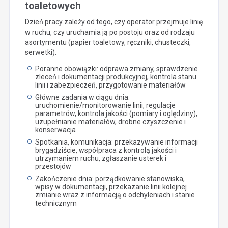
toaletowych
Dzień pracy zależy od tego, czy operator przejmuje linię
w ruchu, czy uruchamia ją po postoju oraz od rodzaju
asortymentu (papier toaletowy, ręczniki, chusteczki,
serwetki).
Poranne obowiązki: odprawa zmiany, sprawdzenie
zleceń i dokumentacji produkcyjnej, kontrola stanu
linii i zabezpieczeń, przygotowanie materiałów
Główne zadania w ciągu dnia:
uruchomienie/monitorowanie linii, regulacje
parametrów, kontrola jakości (pomiary i oględziny),
uzupełnianie materiałów, drobne czyszczenie i
konserwacja
Spotkania, komunikacja: przekazywanie informacji
brygadziście, współpraca z kontrolą jakości i
utrzymaniem ruchu, zgłaszanie usterek i
przestojów
Zakończenie dnia: porządkowanie stanowiska,
wpisy w dokumentacji, przekazanie linii kolejnej
zmianie wraz z informacją o odchyleniach i stanie
technicznym