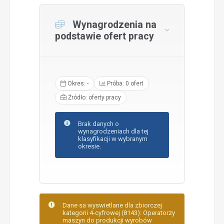
Wynagrodzenia na
podstawie ofert pracy
Okres: -
Próba: 0 ofert
Źródło: oferty pracy
Brak danych o
wynagrodzeniach dla tej
klasyfikacji w wybranym
okresie.
Dane sa wyswietlane dla zbiorczej
kategorii 4-cyfrowej (8143): Operatorzy
maszyn do produkcji wyrobów