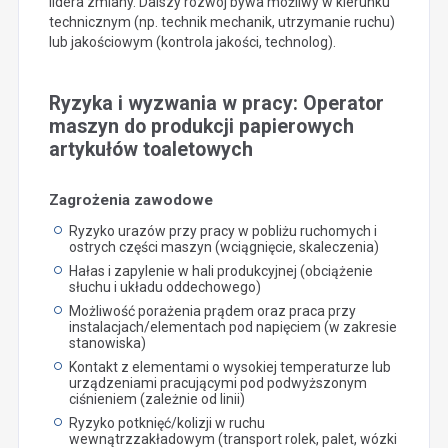
lidera zmiany. Dalszy rozwój bywa możliwy w kierunku
technicznym (np. technik mechanik, utrzymanie ruchu)
lub jakościowym (kontrola jakości, technolog).
Ryzyka i wyzwania w pracy: Operator
maszyn do produkcji papierowych
artykułów toaletowych
Zagrożenia zawodowe
Ryzyko urazów przy pracy w pobliżu ruchomych i
ostrych części maszyn (wciągnięcie, skaleczenia)
Hałas i zapylenie w hali produkcyjnej (obciążenie
słuchu i układu oddechowego)
Możliwość porażenia prądem oraz praca przy
instalacjach/elementach pod napięciem (w zakresie
stanowiska)
Kontakt z elementami o wysokiej temperaturze lub
urządzeniami pracującymi pod podwyższonym
ciśnieniem (zależnie od linii)
Ryzyko potknięć/kolizji w ruchu
wewnątrzzakładowym (transport rolek, palet, wózki