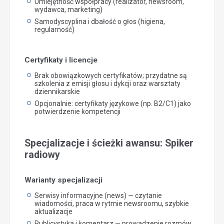
Umiejętność współpracy (realizator, newsroom,
wydawca, marketing)
Samodyscyplina i dbałość o głos (higiena,
regularność)
Certyfikaty i licencje
Brak obowiązkowych certyfikatów; przydatne są
szkolenia z emisji głosu i dykcji oraz warsztaty
dziennikarskie
Opcjonalnie: certyfikaty językowe (np. B2/C1) jako
potwierdzenie kompetencji
Specjalizacje i ścieżki awansu: Spiker
radiowy
Warianty specjalizacji
Serwisy informacyjne (news) — czytanie
wiadomości, praca w rytmie newsroomu, szybkie
aktualizacje
Publicystyka i komentarz — prowadzenie rozmów,