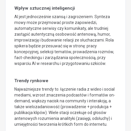
Wpływ sztucznej inteligencji
AI jest jednocześnie szansą i zagrożeniem. Synteza
mowy może przejmować proste zapowiedzi,
automatyczne serwisy czy komunikaty, ale trudniej
zastąpić autentyczną osobowość antenową, humor,
improwizację i budowanie relacji ze słuchaczami. Rola
spikera będzie przesuwać się w stronę: pracy
koncepcyjnej, selekcji tematów, prowadzenia rozmów,
fact-checkingu i zarządzania społecznością, przy
wsparciu AI w researchu i przygotowaniu szkiców.
Trendy rynkowe
Najważniejsze trendy to: łączenie radia z wideo i social
mediami, wzrost znaczenia podcastów i formatów on-
demand, większy nacisk na community i interakcję, a
także wielozadaniowość (prowadzenie + produkcja +
publikacja klipów). Wiele stacji oczekuje od głosów
antenowych rozumienia analityki (zasięgi, odsłuchy) i
umiejętności tworzenia krótkich form do internetu.