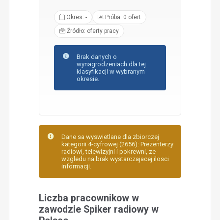
Okres: -
Próba: 0 ofert
Źródło: oferty pracy
Brak danych o
wynagrodzeniach dla tej
klasyfikacji w wybranym
okresie.
Dane sa wyswietlane dla zbiorczej
kategorii 4-cyfrowej (2656): Prezenterzy
radiowi, telewizyjni i pokrewni, ze
wzgledu na brak wystarczajacej ilosci
informacji.
Liczba pracownikow w
zawodzie Spiker radiowy w