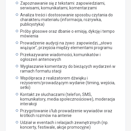
Zapoznawanie się z tekstami: zapowiedziami,
serwisami, komunikatami, komentarzami
Analiza treści i dostosowanie sposobu czytania do
charakteru materiału (informacja, rozrywka,
publicystyka)
Próby głosowe oraz dbanie o emisję, dykcję i tempo
mówienia
Prowadzenie audycji na żywo: zapowiedzi, „słowo
wiążące”, przejścia między elementami programu
Przekazywanie wiadomości, komunikatów i
ogłoszeń antenowych
Wygłaszanie komentarzy do bieżących wydarzeń w
ramach formatu stacji
Współpraca z realizatorem dźwięku i
reżyserem/prowadzącym wydanie (timing, wejścia,
setki)
Kontakt ze słuchaczami (telefon, SMS,
komunikatory, media społecznościowe), moderacja
interakcji
Przygotowanie i/lub prowadzenie wywiadów oraz
krótkich rozmów na antenie
Udział w eventach i relacjach zewnętrznych (np.
koncerty, festiwale, akcje promocyjne)