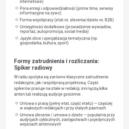
internetowe)
Pora emisji i odpowiedzialność (prime time, serwisy
informacyjne na żywo)
Forma współpracy (etat vs. zlecenia/dzieło vs. B2B)
Umiejętności dodatkowe (prowadzenie wywiadów,
reportaż, autopromocja, social media)
Języki obce i specjalizacja tematyczna (np.
gospodarka, kultura, sport)
Formy zatrudnienia i rozliczania:
Spiker radiowy
W radiu spotyka się zarówno klasyczne zatrudnienie
redakcyjne, jak i współpracę projektową. Część
spikerów pracuje na stałe w redakcji, inni łączą kilka
anten lub realizują audycje gościnnie.
Umowa o pracę (pełny etat, część etatu) — częściej
w większych redakcjach i przy stałych pasmach
Umowa zlecenie / umowa o dzieło — popularna przy
audycjach cyklicznych, zastępstwach i pojedynczych
wejściach antenowych