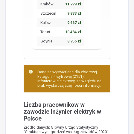
Kraków
11 779 zł
Szczecin
9 833 zł
Kalisz
9 667 zł
Toruń
10 484 zł
Gdynia
8 756 zł
Dane sa wyswietlane dla zbiorczej
kategorii 4-cyfrowej (2151):
Inżynierowie elektrycy, ze wzgledu na
brak wystarczajacej ilosci informacji.
Liczba pracownikow w
zawodzie Inżynier elektryk w
Polsce
Źródło danych: Główny Urząd Statystyczny
"Struktura wynagrodzeń według zawodów 2020"