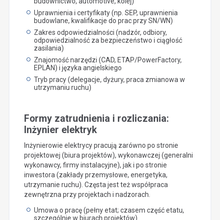
budownictwo, automotive, kolej)
Uprawnienia i certyfikaty (np. SEP, uprawnienia
budowlane, kwalifikacje do prac przy SN/WN)
Zakres odpowiedzialności (nadzór, odbiory,
odpowiedzialność za bezpieczeństwo i ciągłość
zasilania)
Znajomość narzędzi (CAD, ETAP/PowerFactory,
EPLAN) i języka angielskiego
Tryb pracy (delegacje, dyżury, praca zmianowa w
utrzymaniu ruchu)
Formy zatrudnienia i rozliczania:
Inżynier elektryk
Inżynierowie elektrycy pracują zarówno po stronie
projektowej (biura projektów), wykonawczej (generalni
wykonawcy, firmy instalacyjne), jak i po stronie
inwestora (zakłady przemysłowe, energetyka,
utrzymanie ruchu). Częsta jest też współpraca
zewnętrzna przy projektach i nadzorach.
Umowa o pracę (pełny etat; czasem część etatu,
szczególnie w biurach projektów)