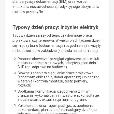
standaryzacja dokumentacji (BIM) oraz wzrost
znaczenia niezawodności i predykcyjnego utrzymania
ruchu w przemyśle.
Typowy dzień pracy: Inżynier elektryk
Typowy dzień zależy od tego, czy dominuje praca
projektowa, czy terenowa. W wielu rolach tydzień dzieli
się między biuro (dokumentacja i uzgodnienia) a wizyty
na budowie lub w zakładzie (kontrola i uruchomienia).
Poranne obowiązki: przegląd zgłoszeń/usterek lub
statusu zadań projektowych, priorytety, plan dnia i
BHP (np. odprawa na budowie)
Główne zadania w ciągu dnia: prace projektowe
(schematy, obliczenia, dobór aparatury) lub nadzór
w terenie (kontrola montażu, testy, pomiary,
rozruch)
Spotkania, komunikacja: uzgodnienia z innymi
branżami, wykonawcami i inwestorem, konsultacje
z dostawcami, aktualizacja harmonogramu
Zakończenie dnia: raport postępu, uzupełnienie
dokumentacji, plan działań na następny dzień (np.
lista materiałów, zlecenia serwisowe)