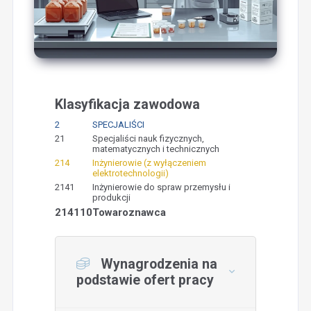
Klasyfikacja zawodowa
2
SPECJALIŚCI
21
Specjaliści nauk fizycznych,
matematycznych i technicznych
214
Inżynierowie (z wyłączeniem
elektrotechnologii)
2141
Inżynierowie do spraw przemysłu i
produkcji
214110
Towaroznawca
Wynagrodzenia na
podstawie ofert pracy