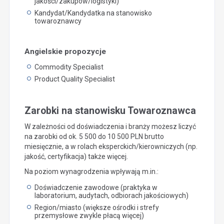
jakości/zakupów/logistyki)
Kandydat/Kandydatka na stanowisko
towaroznawcy
Angielskie propozycje
Commodity Specialist
Product Quality Specialist
Zarobki na stanowisku Towaroznawca
W zależności od doświadczenia i branży możesz liczyć
na zarobki od ok. 5 500 do 10 500 PLN brutto
miesięcznie, a w rolach eksperckich/kierowniczych (np.
jakość, certyfikacja) także więcej.
Na poziom wynagrodzenia wpływają m.in.:
Doświadczenie zawodowe (praktyka w
laboratorium, audytach, odbiorach jakościowych)
Region/miasto (większe ośrodki i strefy
przemysłowe zwykle płacą więcej)