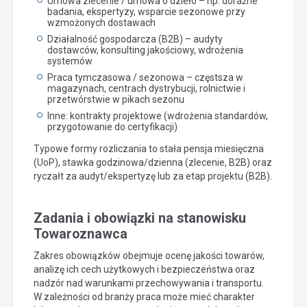
Umowa zlecenie / umowa o dzieło – np. doraźne
badania, ekspertyzy, wsparcie sezonowe przy
wzmożonych dostawach
Działalność gospodarcza (B2B) – audyty
dostawców, konsulting jakościowy, wdrożenia
systemów
Praca tymczasowa / sezonowa – częstsza w
magazynach, centrach dystrybucji, rolnictwie i
przetwórstwie w pikach sezonu
Inne: kontrakty projektowe (wdrożenia standardów,
przygotowanie do certyfikacji)
Typowe formy rozliczania to stała pensja miesięczna
(UoP), stawka godzinowa/dzienna (zlecenie, B2B) oraz
ryczałt za audyt/ekspertyzę lub za etap projektu (B2B).
Zadania i obowiązki na stanowisku
Towaroznawca
Zakres obowiązków obejmuje ocenę jakości towarów,
analizę ich cech użytkowych i bezpieczeństwa oraz
nadzór nad warunkami przechowywania i transportu.
W zależności od branży praca może mieć charakter