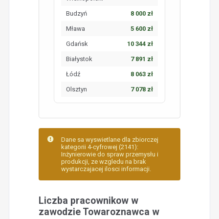
Budzyń
8 000 zł
Mława
5 600 zł
Gdańsk
10 344 zł
Białystok
7 891 zł
Łódź
8 063 zł
Olsztyn
7 078 zł
Dane sa wyswietlane dla zbiorczej
kategorii 4-cyfrowej (2141):
Inżynierowie do spraw przemysłu i
produkcji, ze wzgledu na brak
wystarczajacej ilosci informacji.
Liczba pracownikow w
zawodzie Towaroznawca w