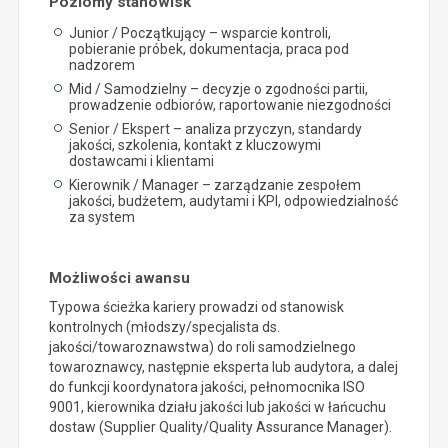
Poziomy stanowisk
Junior / Początkujący – wsparcie kontroli,
pobieranie próbek, dokumentacja, praca pod
nadzorem
Mid / Samodzielny – decyzje o zgodności partii,
prowadzenie odbiorów, raportowanie niezgodności
Senior / Ekspert – analiza przyczyn, standardy
jakości, szkolenia, kontakt z kluczowymi
dostawcami i klientami
Kierownik / Manager – zarządzanie zespołem
jakości, budżetem, audytami i KPI, odpowiedzialność
za system
Możliwości awansu
Typowa ścieżka kariery prowadzi od stanowisk
kontrolnych (młodszy/specjalista ds.
jakości/towaroznawstwa) do roli samodzielnego
towaroznawcy, następnie eksperta lub audytora, a dalej
do funkcji koordynatora jakości, pełnomocnika ISO
9001, kierownika działu jakości lub jakości w łańcuchu
dostaw (Supplier Quality/Quality Assurance Manager).