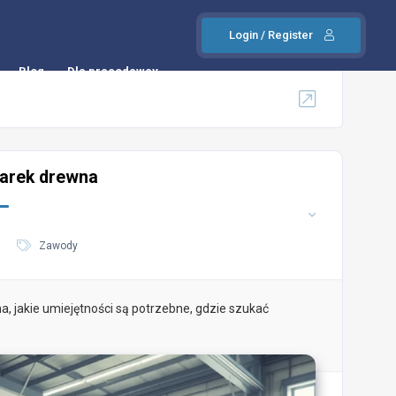
Login / Register
Blog
Dla pracodawcy
warek drewna
Zawody
 jakie umiejętności są potrzebne, gdzie szukać