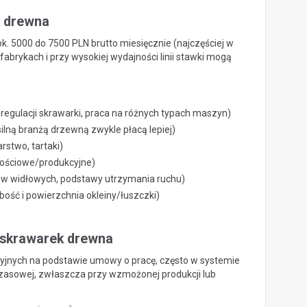
k drewna
k. 5000 do 7500 PLN brutto miesięcznie (najczęściej w
brykach i przy wysokiej wydajności linii stawki mogą
egulacji skrawarki, praca na różnych typach maszyn)
ilną branżą drzewną zwykle płacą lepiej)
rstwo, tartaki)
kościowe/produkcyjne)
ów widłowych, podstawy utrzymania ruchu)
bość i powierzchnia okleiny/łuszczki)
r skrawarek drewna
yjnych na podstawie umowy o pracę, często w systemie
zasowej, zwłaszcza przy wzmożonej produkcji lub