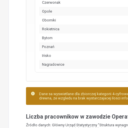
Czerwonak
Opole
Oborniki
Rokietnica
Bytom
Poznań
Ińsko
Nagradowice
Dane sa wyswietlane dla zbiorczej kategorii 4-cyfrow
drewna, ze wzgledu na brak wystarczajacej ilosci info
Liczba pracownikow w zawodzie Opera
Źródło danych: Główny Urząd Statystyczny "Struktura wynag