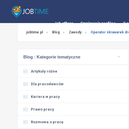
Job offers
Employer's profiles
O s
jobtime.pl
Blog
Zawody
Operator skrawarek d
Blog :
Kategorie tematyczne
Artykuły różne
Dla pracodawców
Kariera w pracy
Prawo pracy
Rozmowa o pracę