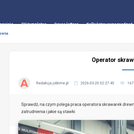
erwisie
CV templates
Cover letters
Kalkulator wynagrodzeń
rewna
Operator skra
Redakcja jobtime.pl
2026-03-20 02:27:45
167
Sprawdź, na czym polega praca operatora skrawarek drewna,
zatrudnienia i jakie są stawki