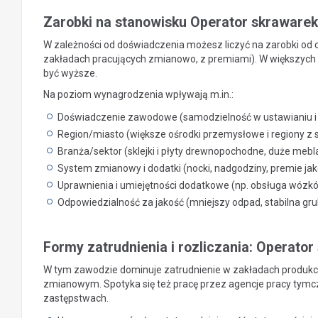
Zarobki na stanowisku Operator skraware
W zależności od doświadczenia możesz liczyć na zarobki od o
zakładach pracujących zmianowo, z premiami). W większych fa
być wyższe.
Na poziom wynagrodzenia wpływają m.in.:
Doświadczenie zawodowe (samodzielność w ustawianiu i r
Region/miasto (większe ośrodki przemysłowe i regiony z s
Branża/sektor (sklejki i płyty drewnopochodne, duże mebla
System zmianowy i dodatki (nocki, nadgodziny, premie ja
Uprawnienia i umiejętności dodatkowe (np. obsługa wózk
Odpowiedzialność za jakość (mniejszy odpad, stabilna gru
Formy zatrudnienia i rozliczania: Operato
W tym zawodzie dominuje zatrudnienie w zakładach produkc
zmianowym. Spotyka się też pracę przez agencje pracy tymc
zastępstwach.