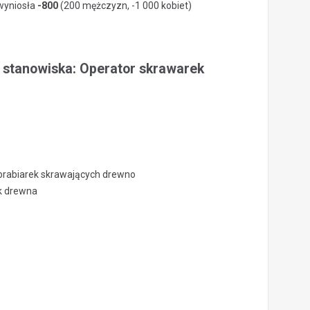
 wyniosła
-800
(200 mężczyzn, -1 000 kobiet)
a stanowiska: Operator skrawarek
brabiarek skrawających drewno
k drewna