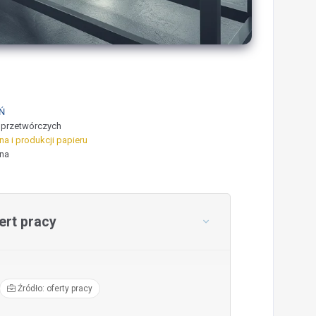
Ń
 przetwórczych
a i produkcji papieru
wna
rt pracy
Źródło: oferty pracy