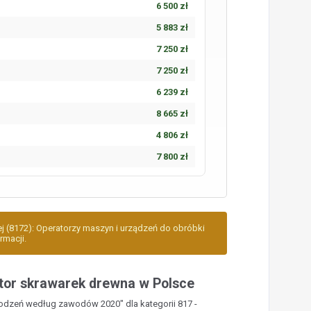
6 500 zł
5 883 zł
7 250 zł
7 250 zł
6 239 zł
8 665 zł
4 806 zł
7 800 zł
ej (8172): Operatorzy maszyn i urządzeń do obróbki
rmacji.
tor skrawarek drewna w Polsce
rodzeń według zawodów 2020" dla kategorii 817 -