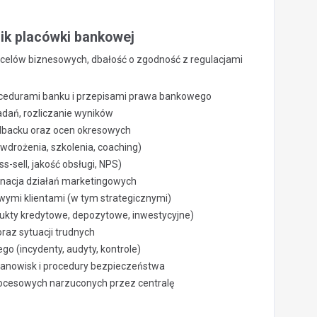
nik placówki bankowej
 celów biznesowych, dbałość o zgodność z regulacjami
ocedurami banku i przepisami prawa bankowego
dań, rozliczanie wyników
dbacku oraz ocen okresowych
wdrożenia, szkolenia, coaching)
s-sell, jakość obsługi, NPS)
ynacja działań marketingowych
wymi klientami (w tym strategicznymi)
dukty kredytowe, depozytowe, inwestycyjne)
raz sytuacji trudnych
go (incydenty, audyty, kontrole)
stanowisk i procedury bezpieczeństwa
rocesowych narzuconych przez centralę