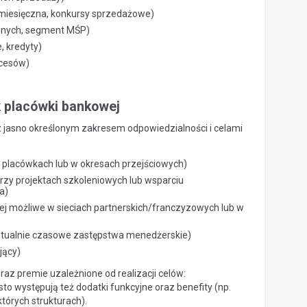
miesięczna, konkursy sprzedażowe)
cznych, segment MŚP)
, kredyty)
ocesów)
k placówki bankowej
 z jasno określonym zakresem odpowiedzialności i celami
h placówkach lub w okresach przejściowych)
rzy projektach szkoleniowych lub wsparciu
a)
ej możliwe w sieciach partnerskich/franczyzowych lub w
ntualnie czasowe zastępstwa menedżerskie)
jący)
az premie uzależnione od realizacji celów:
to występują też dodatki funkcyjne oraz benefity (np.
órych strukturach).