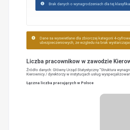
Brak danych o wynagrodzeniach dla tej klasyfika
Dane sa wyswietlane dla zbiorczej kategorii 4-cyfrowe
ubezpieczeniowych, ze wzgledu na brak wystarczajacej
Liczba pracownikow w zawodzie Kierow
Źródło danych: Główny Urząd Statystyczny "Struktura wynag
Kierownicy / dyrektorzy w instytucjach usług wyspecjalizowa
Łączna liczba pracujących w Polsce