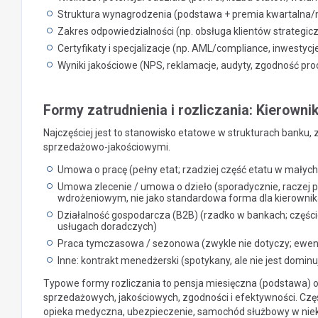
Struktura wynagrodzenia (podstawa + premia kwartalna/
Zakres odpowiedzialności (np. obsługa klientów strategi
Certyfikaty i specjalizacje (np. AML/compliance, inwestycje
Wyniki jakościowe (NPS, reklamacje, audyty, zgodność pr
Formy zatrudnienia i rozliczania: Kierowni
Najczęściej jest to stanowisko etatowe w strukturach banku,
sprzedażowo-jakościowymi.
Umowa o pracę (pełny etat; rzadziej część etatu w małyc
Umowa zlecenie / umowa o dzieło (sporadycznie, raczej p
wdrożeniowym, nie jako standardowa forma dla kierownik
Działalność gospodarcza (B2B) (rzadko w bankach; części
usługach doradczych)
Praca tymczasowa / sezonowa (zwykle nie dotyczy; ewe
Inne: kontrakt menedżerski (spotykany, ale nie jest dominu
Typowe formy rozliczania to pensja miesięczna (podstawa) or
sprzedażowych, jakościowych, zgodności i efektywności. Częs
opieka medyczna, ubezpieczenie, samochód służbowy w niekt