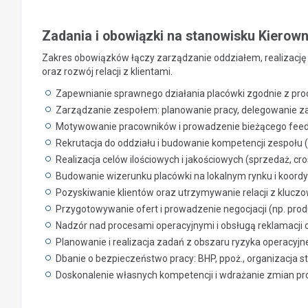
Zadania i obowiązki na stanowisku Kierow
Zakres obowiązków łączy zarządzanie oddziałem, realizację
oraz rozwój relacji z klientami.
Zapewnianie sprawnego działania placówki zgodnie z pr
Zarządzanie zespołem: planowanie pracy, delegowanie za
Motywowanie pracowników i prowadzenie bieżącego fee
Rekrutacja do oddziału i budowanie kompetencji zespołu (
Realizacja celów ilościowych i jakościowych (sprzedaż, cros
Budowanie wizerunku placówki na lokalnym rynku i koord
Pozyskiwanie klientów oraz utrzymywanie relacji z kluczo
Przygotowywanie ofert i prowadzenie negocjacji (np. pro
Nadzór nad procesami operacyjnymi i obsługą reklamacji o
Planowanie i realizacja zadań z obszaru ryzyka operacyjne
Dbanie o bezpieczeństwo pracy: BHP, ppoż., organizacja 
Doskonalenie własnych kompetencji i wdrażanie zmian p