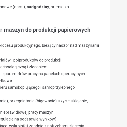
anowe (nocki),
nadgodziny
, premie za
or maszyn do produkcji papierowych
procesu produkcyjnego, bieżący nadzór nad maszynami
iałów i półproduktów do produkcji
echnologiczną i zleceniem
nie parametrów pracy na panelach operacyjnych
żytkowe
papieru samokopiującego i samoprzylepnego
e), przegniatanie (bigowanie), szycie, sklejanie,
 nieprawidłowej pracy maszyn
regulacje na podstawie wyników)
jące, wykrojniki) zgodnie z potrzebami zlecenia