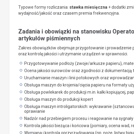
Typowe formy rozliczania:
stawka miesięczna
+ dodatki zmi
wydajność/jakość oraz czasem premia frekwencyjna.
Zadania i obowiązki na stanowisku Operat
artykułów piśmiennych
Zakres obowiązków obejmuje przygotowanie i prowadzenie 
oraz kontrolę jakości i utrzymanie urządzeń w sprawności.
Przygotowywanie podłoży (zwoje/arkusze papieru), mater
Ocena jakości surowców oraz zgodności z dokumentacją t
Uruchamianie maszyn i linii potokowych oraz wprowadza
Obsługa maszyn do krojenia/cięcia papieru na formaty u
Obsługa powlekarek do produkcji m.in. kalki kopiującej, 
Obsługa maszyn do produkcji kopert
Obsługa maszyn introligatorskich: wykrawanie (sztancowani
oprawianie
Nadzór nad przebiegiem procesu i reagowanie na sygnały
Kontrola jakości bieżąca i końcowa (pomiary, ocena wad, 
Wymiana i kontrola oprzyrządowania (np. noże, listwy bigu