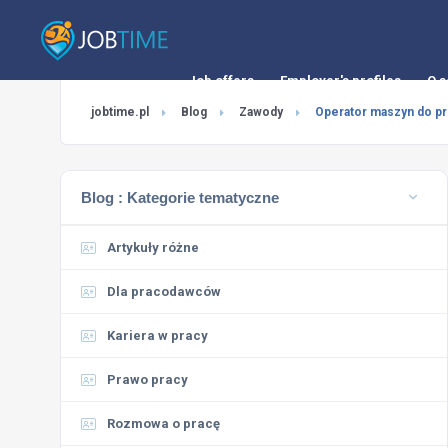
Job offers
Employer's profiles
O s
jobtime.pl
Blog
Zawody
Operator maszyn do pr
Blog :
Kategorie tematyczne
Artykuły różne
Dla pracodawców
Kariera w pracy
Prawo pracy
Rozmowa o pracę