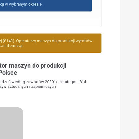
cji w wybranym okresie.
wej (8143): Operatorzy maszyn do produkcji wyrobów
ci informacji.
or maszyn do produkcji
Polsce
rodzeń według zawodów 2020" dla kategorii 814 -
yw sztucznych i papierniczych