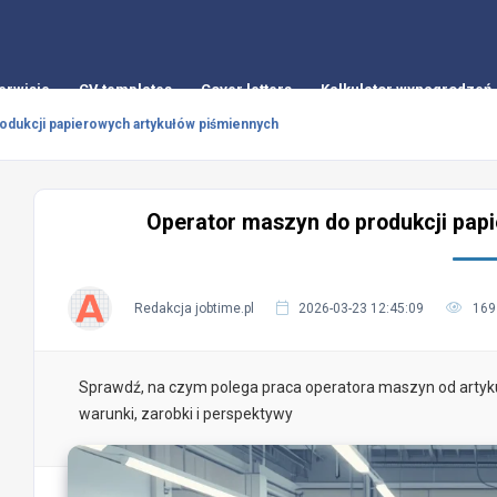
erwisie
CV templates
Cover letters
Kalkulator wynagrodzeń
odukcji papierowych artykułów piśmiennych
Operator maszyn do produkcji pap
Redakcja jobtime.pl
2026-03-23 12:45:09
169
Sprawdź, na czym polega praca operatora maszyn od artyk
warunki, zarobki i perspektywy