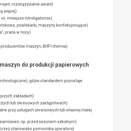
ojeń, rozwiązywanie awarii)
ą więcej)
s. mniejsze introligatornie)
potokowe, powlekarki, maszyny konfekcjonujące)
”, praca w nocy)
nia producentów maszyn, BHP/chemia)
r maszyn do produkcji papierowych
e technologiczne), gdzie standardem pozostaje
ejszych zakładach)
iczych lub okresowych zastępstwach)
alne przy usługach serwisowych lub własnej małej
 zamówień, np. przed sezonem szkolnym)
y przez stanowisko pomocnika operatora)