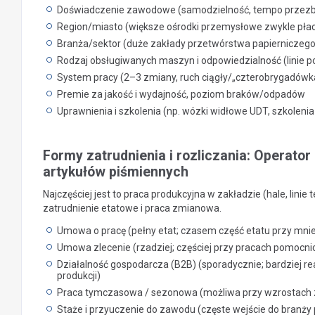
Doświadczenie zawodowe (samodzielność, tempo przezbr
Region/miasto (większe ośrodki przemysłowe zwykle płac
Branża/sektor (duże zakłady przetwórstwa papierniczego v
Rodzaj obsługiwanych maszyn i odpowiedzialność (linie 
System pracy (2–3 zmiany, ruch ciągły/„czterobrygadówka
Premie za jakość i wydajność, poziom braków/odpadów
Uprawnienia i szkolenia (np. wózki widłowe UDT, szkole
Formy zatrudnienia i rozliczania: Operato
artykułów piśmiennych
Najczęściej jest to praca produkcyjna w zakładzie (hale, lini
zatrudnienie etatowe i praca zmianowa.
Umowa o pracę (pełny etat; czasem część etatu przy mni
Umowa zlecenie (rzadziej; częściej przy pracach pomocn
Działalność gospodarcza (B2B) (sporadycznie; bardziej re
produkcji)
Praca tymczasowa / sezonowa (możliwa przy wzrostach
Staże i przyuczenie do zawodu (częste wejście do branż