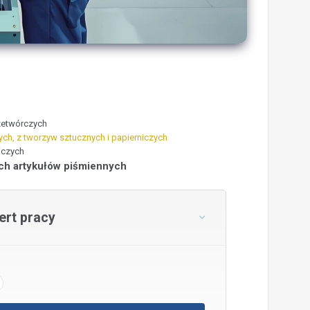
zetwórczych
h, z tworzyw sztucznych i papierniczych
iczych
ch artykułów piśmiennych
rt pracy