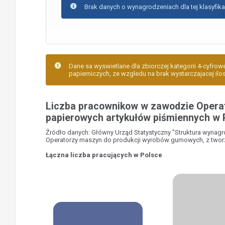
Brak danych o wynagrodzeniach dla tej klasyfika
Dane sa wyswietlane dla zbiorczej kategorii 4-cyfro
papierniczych, ze wzgledu na brak wystarczajacej ilos
Liczba pracownikow w zawodzie Operat
papierowych artykułów piśmiennych w 
Źródło danych: Główny Urząd Statystyczny "Struktura wynag
Operatorzy maszyn do produkcji wyrobów gumowych, z tworz
Łączna liczba pracujących w Polsce