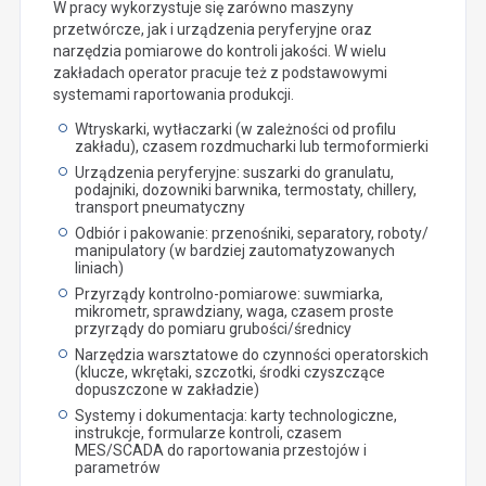
W pracy wykorzystuje się zarówno maszyny
przetwórcze, jak i urządzenia peryferyjne oraz
narzędzia pomiarowe do kontroli jakości. W wielu
zakładach operator pracuje też z podstawowymi
systemami raportowania produkcji.
Wtryskarki, wytłaczarki (w zależności od profilu
zakładu), czasem rozdmucharki lub termoformierki
Urządzenia peryferyjne: suszarki do granulatu,
podajniki, dozowniki barwnika, termostaty, chillery,
transport pneumatyczny
Odbiór i pakowanie: przenośniki, separatory, roboty/
manipulatory (w bardziej zautomatyzowanych
liniach)
Przyrządy kontrolno-pomiarowe: suwmiarka,
mikrometr, sprawdziany, waga, czasem proste
przyrządy do pomiaru grubości/średnicy
Narzędzia warsztatowe do czynności operatorskich
(klucze, wkrętaki, szczotki, środki czyszczące
dopuszczone w zakładzie)
Systemy i dokumentacja: karty technologiczne,
instrukcje, formularze kontroli, czasem
MES/SCADA do raportowania przestojów i
parametrów