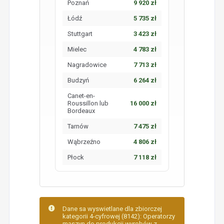
Poznań
9 920 zł
Łódź
5 735 zł
Stuttgart
3 423 zł
Mielec
4 783 zł
Nagradowice
7 713 zł
Budzyń
6 264 zł
Canet-en-
Roussillon lub
16 000 zł
Bordeaux
Tarnów
7 475 zł
Wąbrzeźno
4 806 zł
Płock
7 118 zł
Dane sa wyswietlane dla zbiorczej
kategorii 4-cyfrowej (8142): Operatorzy
maszyn do produkcji wyrobów z