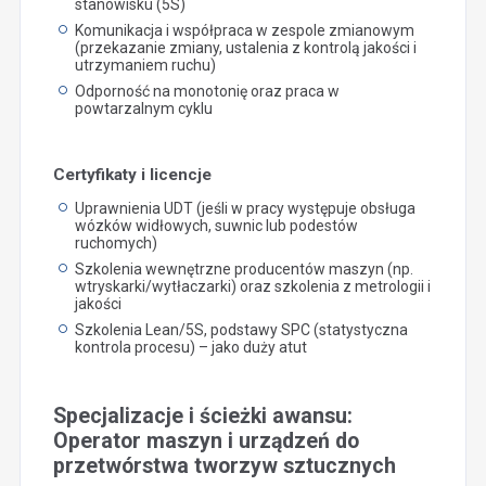
stanowisku (5S)
Komunikacja i współpraca w zespole zmianowym
(przekazanie zmiany, ustalenia z kontrolą jakości i
utrzymaniem ruchu)
Odporność na monotonię oraz praca w
powtarzalnym cyklu
Certyfikaty i licencje
Uprawnienia UDT (jeśli w pracy występuje obsługa
wózków widłowych, suwnic lub podestów
ruchomych)
Szkolenia wewnętrzne producentów maszyn (np.
wtryskarki/wytłaczarki) oraz szkolenia z metrologii i
jakości
Szkolenia Lean/5S, podstawy SPC (statystyczna
kontrola procesu) – jako duży atut
Specjalizacje i ścieżki awansu:
Operator maszyn i urządzeń do
przetwórstwa tworzyw sztucznych