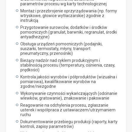
parametrów procesu wg karty technologicznej
Montaż i przezbrojenie oprzyrządowania (np. formy
wtryskowe, głowice wytłaczarskie) zgodnie z
instrukcją
Przygotowanie surowców, dodatków i środków
pomocniczych (granulat, barwniki, regranulat, środki
antyadhezyjne)
Obsługa urządzeń pomocniczych (podajniki,
suszarki, termostaty, młyny, transport
pneumatyczny, przenośniki)
Bieżący nadzór nad cyklem produkcyjnym i
stabilnością procesu (temperatury, ciśnienia, czasy,
prędkości)
Kontrola jakości wyrobów i półproduktów (wizualna i
pomiarowa), kwalifikowanie wyrobów na
zgodne/niezgodne
Wykonywanie czynności wykańczających (odcinanie
wlewków, gratowanie), znakowanie i pakowanie
Reagowanie na odchylenia procesu, zgłaszanie
usterek i współpraca z ustawiaczem/utrzymaniem
ruchu
Dokumentowanie przebiegu produkcji (raporty, karty
kontroli, zapisy parametrów)