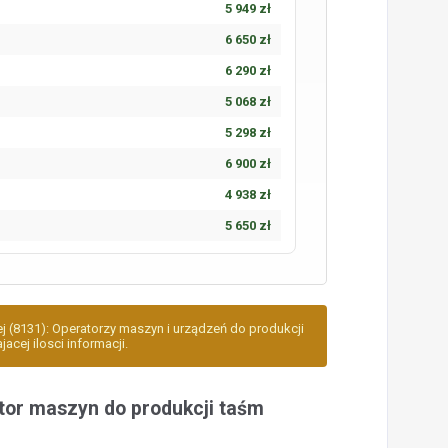
5 949 zł
6 650 zł
6 290 zł
5 068 zł
5 298 zł
6 900 zł
4 938 zł
5 650 zł
ej (8131): Operatorzy maszyn i urządzeń do produkcji
cej ilosci informacji.
or maszyn do produkcji taśm