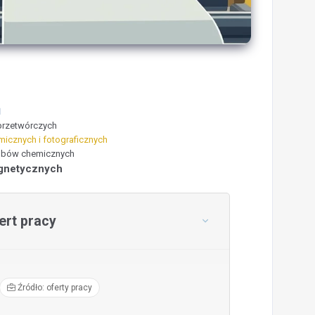
Ń
przetwórczych
icznych i fotograficznych
robów chemicznych
agnetycznych
rt pracy
Źródło: oferty pracy