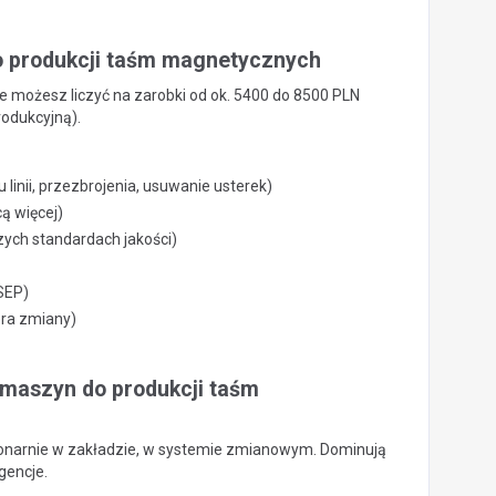
o produkcji taśm magnetycznych
ie możesz liczyć na zarobki od ok. 5400 do 8500 PLN
rodukcyjną).
nii, przezbrojenia, usuwanie usterek)
ą więcej)
zych standardach jakości)
 SEP)
era zmiany)
r maszyn do produkcji taśm
jonarnie w zakładzie, w systemie zmianowym. Dominują
gencje.