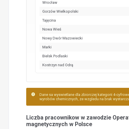
Wrocław
Gorzów Wielkopolski
Tajęcina
Nowa Wieś
Nowy Dwór Mazowiecki
Marki
Bielsk Podlaski
Kostrzyn nad Odrą
Dane sa wyswietlane dla zbiorczej kategorii 4-cyfrow
wyrobów chemicznych, ze wzgledu na brak wystarczaja
Liczba pracownikow w zawodzie Operat
magnetycznych w Polsce