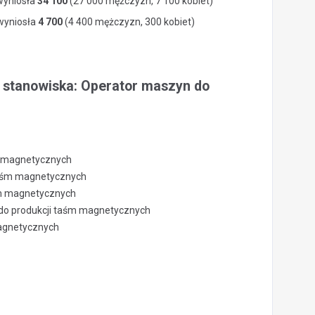
wyniosła
34 100
(27 000 mężczyzn, 7 100 kobiet)
 wyniosła
4 700
(4 400 mężczyzn, 300 kobiet)
a stanowiska: Operator maszyn do
m magnetycznych
taśm magnetycznych
śm magnetycznych
do produkcji taśm magnetycznych
 magnetycznych