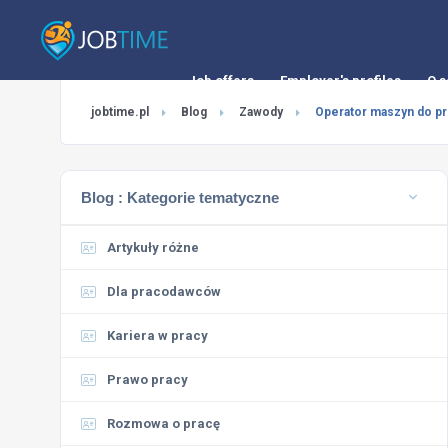
Job offers
Employer's profiles
O s
jobtime.pl
Blog
Zawody
Operator maszyn do pr
Blog :
Kategorie tematyczne
Artykuły różne
Dla pracodawców
Kariera w pracy
Prawo pracy
Rozmowa o pracę