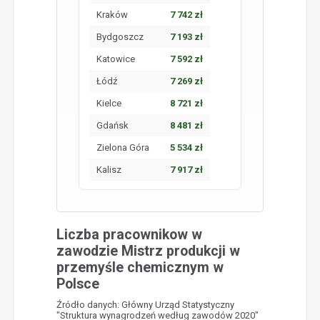
Kraków
7 742 zł
Bydgoszcz
7 193 zł
Katowice
7 592 zł
Łódź
7 269 zł
Kielce
8 721 zł
Gdańsk
8 481 zł
Zielona Góra
5 534 zł
Kalisz
7 917 zł
Liczba pracownikow w
zawodzie Mistrz produkcji w
przemyśle chemicznym w
Polsce
Źródło danych: Główny Urząd Statystyczny
"Struktura wynagrodzeń według zawodów 2020"