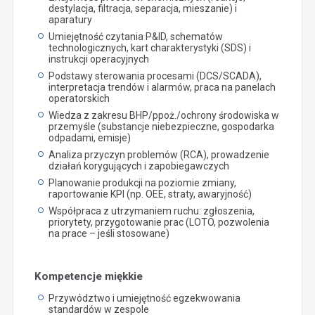
destylacja, filtracja, separacja, mieszanie) i
aparatury
Umiejętność czytania P&ID, schematów
technologicznych, kart charakterystyki (SDS) i
instrukcji operacyjnych
Podstawy sterowania procesami (DCS/SCADA),
interpretacja trendów i alarmów, praca na panelach
operatorskich
Wiedza z zakresu BHP/ppoż./ochrony środowiska w
przemyśle (substancje niebezpieczne, gospodarka
odpadami, emisje)
Analiza przyczyn problemów (RCA), prowadzenie
działań korygujących i zapobiegawczych
Planowanie produkcji na poziomie zmiany,
raportowanie KPI (np. OEE, straty, awaryjność)
Współpraca z utrzymaniem ruchu: zgłoszenia,
priorytety, przygotowanie prac (LOTO, pozwolenia
na prace – jeśli stosowane)
Kompetencje miękkie
Przywództwo i umiejętność egzekwowania
standardów w zespole