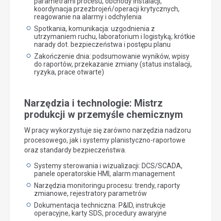
parametrami procesu, obchody instalacji,
koordynacja przezbrojeń/operacji krytycznych,
reagowanie na alarmy i odchylenia
Spotkania, komunikacja: uzgodnienia z
utrzymaniem ruchu, laboratorium i logistyką; krótkie
narady dot. bezpieczeństwa i postępu planu
Zakończenie dnia: podsumowanie wyników, wpisy
do raportów, przekazanie zmiany (status instalacji,
ryzyka, prace otwarte)
Narzędzia i technologie: Mistrz
produkcji w przemyśle chemicznym
W pracy wykorzystuje się zarówno narzędzia nadzoru
procesowego, jak i systemy planistyczno-raportowe
oraz standardy bezpieczeństwa.
Systemy sterowania i wizualizacji: DCS/SCADA,
panele operatorskie HMI, alarm management
Narzędzia monitoringu procesu: trendy, raporty
zmianowe, rejestratory parametrów
Dokumentacja techniczna: P&ID, instrukcje
operacyjne, karty SDS, procedury awaryjne