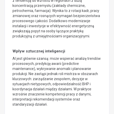
z tendencją do wzrostu w regionach z dużą
koncentracją przemysłu (zakłady chemiczne,
petrochemia, farmacja). Wynika to z rotacji kadr, pracy
zmianowej oraz rosnących wymagań bezpieczeństwa
procesowego i jakości. Dodatkowo modernizacje
instalacji i inwestycje w efektywność energetyczną
zwiększają popyt na osoby łączące praktykę
produkcyjną z umiejętnościami organizacyjnymi.
Wpływ sztucznej inteligencji
AI jest głównie szansą: może wspierać analizę trendów
procesowych, predykcję awarii (predictive
maintenance), wykrywanie anomalii i planowanie
produkcji. Nie zastąpi jednak roli mistrza w obszarach
kluczowych: zarządzanie zespołem, decyzje w
sytuacjach nietypowych, odpowiedzialność BHP i
koordynacja działań między działami. W praktyce
wzrośnie znaczenie kompetencji pracy z danymi,
interpretacji rekomendacji systemów oraz
standaryzacji działań.