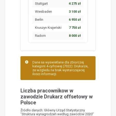
Stuttgart
4 275 zł
Wiesbaden
3 100 zł
Berlin
6 950 zł
Kruszyn Krajeński
7 750 zł
Radom
8 000 zł
Dane sa wyswietlane dla zbiorczej
kategorii 4-cyfrowej (7322): Drukarze,
ze wzgledu na brak wystarczajacej
ilosci informacji.
Liczba pracownikow w
zawodzie Drukarz offsetowy w
Polsce
Źródło danych: Główny Urząd Statystyczny
"Struktura wynagrodzeń według zawodów 2020"