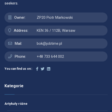
seekers.
Owner:
ZP20 Piotr Markowski
Address:
KEN 36 / 112B, Warsaw
Mail:
bok@jobtime.pl
Phone:
+48 733 644 002
You can find us on::
Kategorie
Artykuły różne