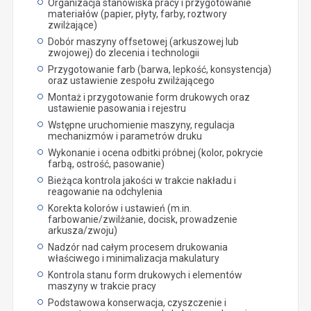
Organizacja stanowiska pracy i przygotowanie
materiałów (papier, płyty, farby, roztwory
zwilżające)
Dobór maszyny offsetowej (arkuszowej lub
zwojowej) do zlecenia i technologii
Przygotowanie farb (barwa, lepkość, konsystencja)
oraz ustawienie zespołu zwilżającego
Montaż i przygotowanie form drukowych oraz
ustawienie pasowania i rejestru
Wstępne uruchomienie maszyny, regulacja
mechanizmów i parametrów druku
Wykonanie i ocena odbitki próbnej (kolor, pokrycie
farbą, ostrość, pasowanie)
Bieżąca kontrola jakości w trakcie nakładu i
reagowanie na odchylenia
Korekta kolorów i ustawień (m.in.
farbowanie/zwilżanie, docisk, prowadzenie
arkusza/zwoju)
Nadzór nad całym procesem drukowania
właściwego i minimalizacja makulatury
Kontrola stanu form drukowych i elementów
maszyny w trakcie pracy
Podstawowa konserwacja, czyszczenie i