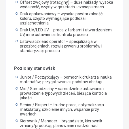
Offset zwojowy (rotacyjny) – duże nakłady, wysoka
wydajność; częsty w gazetach i czasopismach
Druk opakowaniowy – wysoka powtarzalność
koloru, często wymagające podłoża i
uszlachetnienia
Druk UV/LED UV – praca z farbami i utwardzaniem
UV, inne ustawienia i kontrola procesu
Ustawiacz/lead operator – specjalizacja w
przezbrojeniach, rozwiązywaniu problemów i
standaryzacji procesu
Poziomy stanowisk
Junior / Początkujący – pomocnik drukarza, nauka
materiałów, przygotowania i podstaw obsługi
Mid / Samodzielny – samodzielne ustawianie i
prowadzenie typowych zleceń, bieżąca kontrola
jakości
Senior / Ekspert – trudne prace, optymalizacja
makulatury, szkolenie innych, wsparcie przy
awariach
Kierownik / Manager – brygadzista, kierownik
zmiany/produkcji, planowanie i nadzór nad