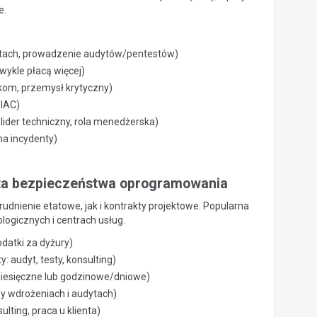
e.
entach, prowadzenie audytów/pentestów)
ykle płacą więcej)
kom, przemysł krytyczny)
GIAC)
ider techniczny, rola menedżerska)
na incydenty)
lista bezpieczeństwa oprogramowania
dnienie etatowe, jak i kontrakty projektowe. Popularna
logicznych i centrach usług.
odatki za dyżury)
 audyt, testy, konsulting)
 miesięczne lub godzinowe/dniowe)
y wdrożeniach i audytach)
lting, praca u klienta)