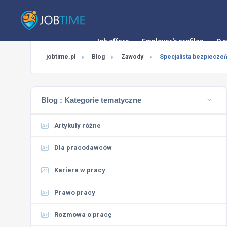
Job offers
Employer's profiles
O s
jobtime.pl
Blog
Zawody
Specjalista bezpiecze
Blog :
Kategorie tematyczne
Artykuły różne
Dla pracodawców
Kariera w pracy
Prawo pracy
Rozmowa o pracę