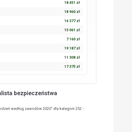
18 451 zł
18 960 zł
16 377 zł
15 061 zł
7 160 zł
19 187 zł
11 308 zł
17 375 zł
lista bezpieczeństwa
rodzeń według zawodów 2020" dla kategorii 252 -