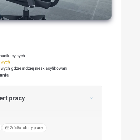
omunikacyjnych
rowych
owych gdzie indziej niesklasyfikowani
ania
rt pracy
Źródło: oferty pracy