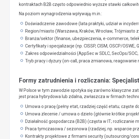
kontraktach B2B często odpowiednio wyższe stawki całkowit
Na poziom wynagrodzenia wpływają m.in.:
Doświadczenie zawodowe (lata praktyki, udział w incyd
Region/miasto (Warszawa, Kraków, Wrocław, Trójmiasto zw
Branża/sektor (finanse, ubezpieczenia, e-commerce, tele
Certyfikaty i specjalizacje (np. CISSP, CISM, OSCP/OSWE, 
Zakres odpowiedzialności (AppSec w SDLC, SecOps/SOC, l
Tryb pracy i dyżury (on-call, praca zmianowa, reagowanie 
Formy zatrudnienia i rozliczania: Specja
W Polsce w tym zawodzie spotyka się zarówno klasyczne zatru
jest praca hybrydowa lub zdalna, zwłaszcza w firmach techno
Umowa o pracę (pełny etat, rzadziej część etatu; częste d
Umowa zlecenie / umowa o dzieło (głównie krótkie projekty:
Działalność gospodarcza (B2B) (częsta w IT; rozliczanie
Praca tymczasowa / sezonowa (rzadziej; np. wsparcie prz
Kontrakty projektowe z firmami security (outsourcing/consu