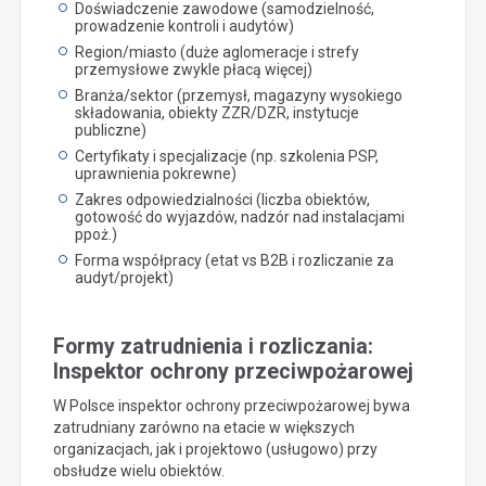
Doświadczenie zawodowe (samodzielność,
prowadzenie kontroli i audytów)
Region/miasto (duże aglomeracje i strefy
przemysłowe zwykle płacą więcej)
Branża/sektor (przemysł, magazyny wysokiego
składowania, obiekty ZZR/DZR, instytucje
publiczne)
Certyfikaty i specjalizacje (np. szkolenia PSP,
uprawnienia pokrewne)
Zakres odpowiedzialności (liczba obiektów,
gotowość do wyjazdów, nadzór nad instalacjami
ppoż.)
Forma współpracy (etat vs B2B i rozliczanie za
audyt/projekt)
Formy zatrudnienia i rozliczania:
Inspektor ochrony przeciwpożarowej
W Polsce inspektor ochrony przeciwpożarowej bywa
zatrudniany zarówno na etacie w większych
organizacjach, jak i projektowo (usługowo) przy
obsłudze wielu obiektów.