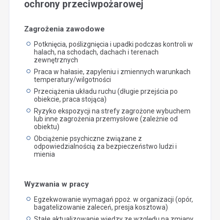
ochrony przeciwpożarowej
Zagrożenia zawodowe
Potknięcia, poślizgnięcia i upadki podczas kontroli w
halach, na schodach, dachach i terenach
zewnętrznych
Praca w hałasie, zapyleniu i zmiennych warunkach
temperatury/wilgotności
Przeciążenia układu ruchu (długie przejścia po
obiekcie, praca stojąca)
Ryzyko ekspozycji na strefy zagrożone wybuchem
lub inne zagrożenia przemysłowe (zależnie od
obiektu)
Obciążenie psychiczne związane z
odpowiedzialnością za bezpieczeństwo ludzi i
mienia
Wyzwania w pracy
Egzekwowanie wymagań ppoż. w organizacji (opór,
bagatelizowanie zaleceń, presja kosztowa)
Stałe aktualizowanie wiedzy ze względu na zmiany