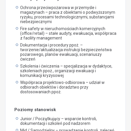
Ochrona przeciwpożarowa w przemyśle i
magazynach – praca z obiektami o podwyższonym
ryzyku, procesami technologicznymi, substancjami
niebezpiecznymi
Fire safety w nieruchomościach komercyjnych
(office/retail) – stałe audyty, ewakuacja, współpraca
z facility management
Dokumentacja i procedury ppoż. –
tworzenie/aktualizacja instrukcji bezpieczeństwa
pożarowego, planów ewakuacji, scenariuszy
ćwiczeń
Szkolenia i ćwiczenia – specjalizacja w dydaktyce,
szkoleniach ppoż., organizacji ewakuacji i
komunikacji kryzysowej
Współpraca projektowo-odbiorowa – udział w
odbiorach obiektów i doradztwo przy
dostosowaniach ppoż.
Poziomy stanowisk
Junior / Początkujący – wsparcie kontroli,
dokumentacji i szkoleń pod nadzorem
Mid / Samodzielny – prowadzenie kontroli, zaleceń,