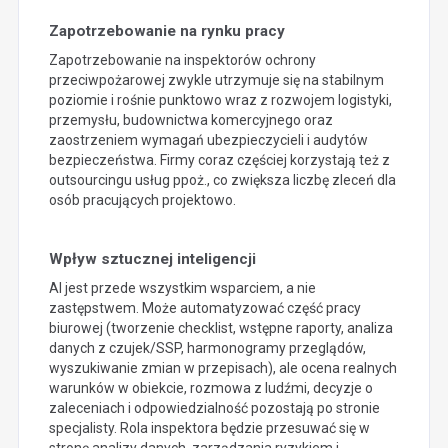
Zapotrzebowanie na rynku pracy
Zapotrzebowanie na inspektorów ochrony
przeciwpożarowej zwykle utrzymuje się na stabilnym
poziomie i rośnie punktowo wraz z rozwojem logistyki,
przemysłu, budownictwa komercyjnego oraz
zaostrzeniem wymagań ubezpieczycieli i audytów
bezpieczeństwa. Firmy coraz częściej korzystają też z
outsourcingu usług ppoż., co zwiększa liczbę zleceń dla
osób pracujących projektowo.
Wpływ sztucznej inteligencji
AI jest przede wszystkim wsparciem, a nie
zastępstwem. Może automatyzować część pracy
biurowej (tworzenie checklist, wstępne raporty, analiza
danych z czujek/SSP, harmonogramy przeglądów,
wyszukiwanie zmian w przepisach), ale ocena realnych
warunków w obiekcie, rozmowa z ludźmi, decyzje o
zaleceniach i odpowiedzialność pozostają po stronie
specjalisty. Rola inspektora będzie przesuwać się w
stronę analizy danych, zarządzania ryzykiem i