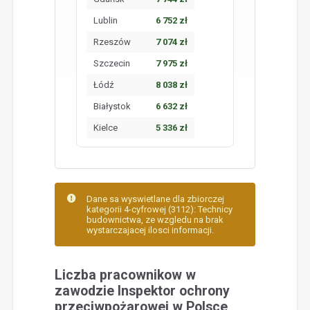
Lublin
6 752 zł
Rzeszów
7 074 zł
Szczecin
7 975 zł
Łódź
8 038 zł
Białystok
6 632 zł
Kielce
5 336 zł
Dane sa wyswietlane dla zbiorczej
kategorii 4-cyfrowej (3112): Technicy
budownictwa, ze wzgledu na brak
wystarczajacej ilosci informacji.
Liczba pracownikow w
zawodzie Inspektor ochrony
przeciwpożarowej w Polsce