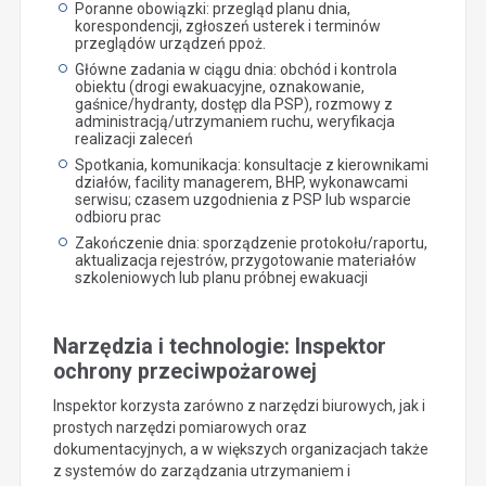
Poranne obowiązki: przegląd planu dnia,
korespondencji, zgłoszeń usterek i terminów
przeglądów urządzeń ppoż.
Główne zadania w ciągu dnia: obchód i kontrola
obiektu (drogi ewakuacyjne, oznakowanie,
gaśnice/hydranty, dostęp dla PSP), rozmowy z
administracją/utrzymaniem ruchu, weryfikacja
realizacji zaleceń
Spotkania, komunikacja: konsultacje z kierownikami
działów, facility managerem, BHP, wykonawcami
serwisu; czasem uzgodnienia z PSP lub wsparcie
odbioru prac
Zakończenie dnia: sporządzenie protokołu/raportu,
aktualizacja rejestrów, przygotowanie materiałów
szkoleniowych lub planu próbnej ewakuacji
Narzędzia i technologie: Inspektor
ochrony przeciwpożarowej
Inspektor korzysta zarówno z narzędzi biurowych, jak i
prostych narzędzi pomiarowych oraz
dokumentacyjnych, a w większych organizacjach także
z systemów do zarządzania utrzymaniem i