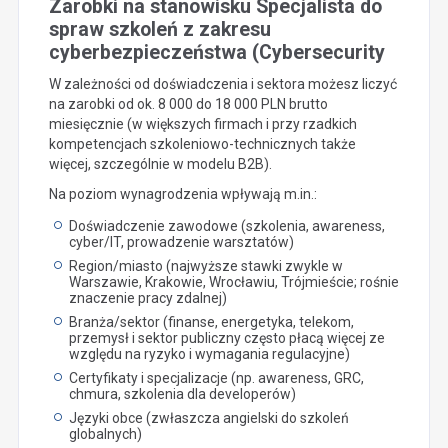
Zarobki na stanowisku Specjalista do
spraw szkoleń z zakresu
cyberbezpieczeństwa (Cybersecurity
W zależności od doświadczenia i sektora możesz liczyć
na zarobki od ok. 8 000 do 18 000 PLN brutto
miesięcznie (w większych firmach i przy rzadkich
kompetencjach szkoleniowo-technicznych także
więcej, szczególnie w modelu B2B).
Na poziom wynagrodzenia wpływają m.in.:
Doświadczenie zawodowe (szkolenia, awareness,
cyber/IT, prowadzenie warsztatów)
Region/miasto (najwyższe stawki zwykle w
Warszawie, Krakowie, Wrocławiu, Trójmieście; rośnie
znaczenie pracy zdalnej)
Branża/sektor (finanse, energetyka, telekom,
przemysł i sektor publiczny często płacą więcej ze
względu na ryzyko i wymagania regulacyjne)
Certyfikaty i specjalizacje (np. awareness, GRC,
chmura, szkolenia dla developerów)
Języki obce (zwłaszcza angielski do szkoleń
globalnych)