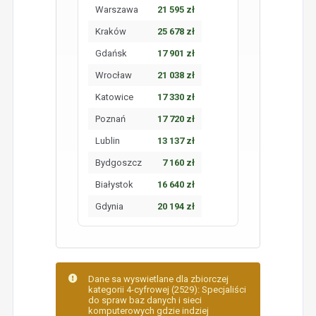
Warszawa
21 595 zł
Kraków
25 678 zł
Gdańsk
17 901 zł
Wrocław
21 038 zł
Katowice
17 330 zł
Poznań
17 720 zł
Lublin
13 137 zł
Bydgoszcz
7 160 zł
Białystok
16 640 zł
Gdynia
20 194 zł
Dane sa wyswietlane dla zbiorczej
kategorii 4-cyfrowej (2529): Specjaliści
do spraw baz danych i sieci
komputerowych gdzie indziej