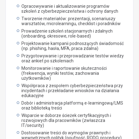
Opracowywanie i aktualizowanie programów
szkoleń z cyberbezpieczeństwa i ochrony danych
Tworzenie materiałów: prezentacji, scenariuszy
warsztatów, microlearningu, checklist i poradników
Prowadzenie szkoleń stacjonarnych i zdalnych
(onboarding, okresowe, role-based)
Projektowanie kampanii podnoszących świadomość
(np. phishing, hasła, MFA, praca zdalna)
Przygotowywanie i przeprowadzanie testów wiedzy
oraz ankiet po szkoleniach
Monitorowanie i raportowanie skuteczności
(frekwencja, wyniki testów, zachowania
użytkowników)
Współpraca z zespołem cyberbezpieczeństwa przy
incydentach i przekładanie wniosków na działania
edukacyjne
Dobór i administracja platformą e-learningową/LMS
oraz biblioteką treści
Wsparcie w doborze ścieżek certyfikacyjnych i
rozwojowych dla pracowników (zwłaszcza
IT/security)
Dostosowanie treści do wymogów prawnych i
wewnętrznych polityk (poufność, RODO, procedury)