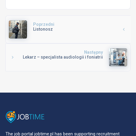
Poprzedni
Listonosz
Następny
Lekarz – specjalista audiologii i foniatrii
The job portal jobtime.pl has been supporting recruitment