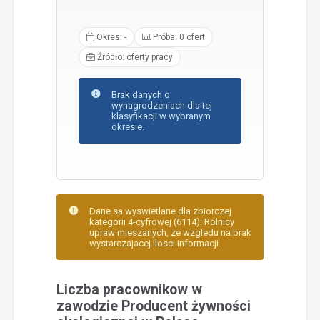
Okres: -
Próba: 0 ofert
Źródło: oferty pracy
Brak danych o
wynagrodzeniach dla tej
klasyfikacji w wybranym
okresie.
Dane sa wyswietlane dla zbiorczej
kategorii 4-cyfrowej (6114): Rolnicy
upraw mieszanych, ze wzgledu na brak
wystarczajacej ilosci informacji.
Liczba pracownikow w
zawodzie Producent żywności