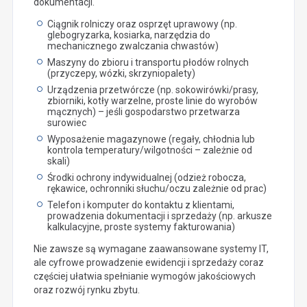
dokumentacji.
Ciągnik rolniczy oraz osprzęt uprawowy (np.
glebogryzarka, kosiarka, narzędzia do
mechanicznego zwalczania chwastów)
Maszyny do zbioru i transportu płodów rolnych
(przyczepy, wózki, skrzyniopalety)
Urządzenia przetwórcze (np. sokowirówki/prasy,
zbiorniki, kotły warzelne, proste linie do wyrobów
mącznych) – jeśli gospodarstwo przetwarza
surowiec
Wyposażenie magazynowe (regały, chłodnia lub
kontrola temperatury/wilgotności – zależnie od
skali)
Środki ochrony indywidualnej (odzież robocza,
rękawice, ochronniki słuchu/oczu zależnie od prac)
Telefon i komputer do kontaktu z klientami,
prowadzenia dokumentacji i sprzedaży (np. arkusze
kalkulacyjne, proste systemy fakturowania)
Nie zawsze są wymagane zaawansowane systemy IT,
ale cyfrowe prowadzenie ewidencji i sprzedaży coraz
częściej ułatwia spełnianie wymogów jakościowych
oraz rozwój rynku zbytu.