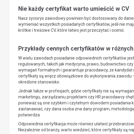
Nie każdy certyfikat warto umieścić w CV
Nasz życiorys zawodowy powinien być dostosowany do dane
wymieniać wszystkich posiadanych certyfikatów, jeśli nie ma
krótkie i treściwe CV, które łatwo jest przeczytać i ocenić.
Przykłady cennych certyfikatów w różnyc
W wielu zawodach posiadanie odpowiednich certyfikatów jest 
regulowanych, takich jak medycyna, prawo, budownictwo czy f
wymagań formalnych i gwarantuje pracodawcy, że kandydat m
certyfikaty są wręcz obowiązkowe do wykonywania zawodu – b
określone stanowisko.
Jednak także w profesjach, gdzie certyfikaty nie są wymagan
marketingu, zarządzaniu projektami czy HR pracodawcy chęt
ponieważ są one szybkim i czytelnym dowodem posiadania konk
zastanawiać, czy dana osoba zna dany program, metodologię 
potwierdza.
Odpowiednia certyfikacja może również ułatwić przebranżowi
Niezależnie od branży, warto wiedzieć, które certyfikaty są n