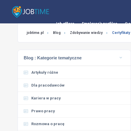
Job offers
Employer's profiles
O s
jobtime.pl
Blog
Zdobywanie wiedzy
Certyfikaty
Blog :
Kategorie tematyczne
Artykuły różne
Dla pracodawców
Kariera w pracy
Prawo pracy
Rozmowa o pracę