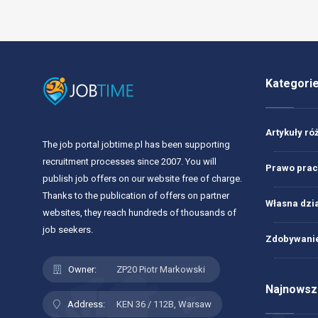
Kategori
Artykuły ró
The job portal jobtime.pl has been supporting
recruitment processes since 2007. You will
Prawo prac
publish job offers on our website free of charge.
Thanks to the publication of offers on partner
Własna dzi
websites, they reach hundreds of thousands of
job seekers.
Zdobywanie
Owner:
ZP20 Piotr Markowski
Najnowsze
Address:
KEN 36 / 112B, Warsaw