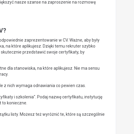
iększyć nasze szanse na zaproszenie na rozmowę
CV?
h odpowiednie zaprezentowanie w CV. Ważne, aby były
 na które aplikujesz. Dzięki temu rekruter szybko
 skutecznie przedstawić swoje certyfikaty, by
totne dla stanowiska, na które aplikujesz. Nie ma sensu
racy.
ele z nich wymaga odnawiania co pewien czas.
tyfikaty i szkolenia". Podaj nazwę certyfikatu, instytucję
st to konieczne.
ątku listy. Możesz też wyróżnić te, które są szczególnie