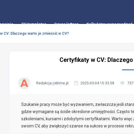
erwisie
CV templates
Cover letters
Kalkulator wynagrodzeń
 w CV: Dlaczego warto je zmieścić w CV?
Certyfikaty w CV: Dlaczego
Redakcja jobtime.pl
2025-03-04 15:33:08
757
Szukanie pracy może być wyzwaniem, zwłaszcza jeśli stara
gdzie wymagane są ściśle określone umiejętności. Często 
szkoleniami, kursami i zdobytymi certyfikatami. Warto wię
swoim CV, aby zwiększyć szanse na sukces w procesie rekr