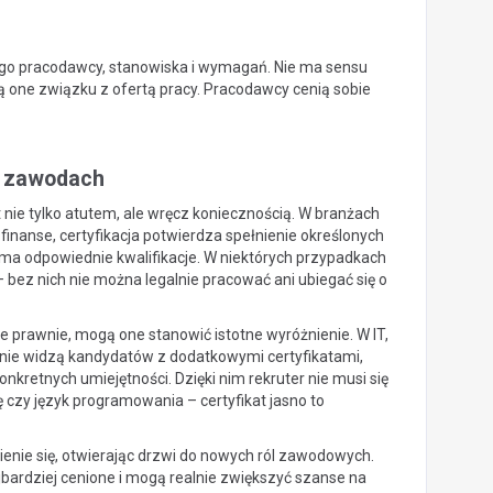
go pracodawcy, stanowiska i wymagań. Nie ma sensu
ją one związku z ofertą pracy. Pracodawcy cenią sobie
h zawodach
nie tylko atutem, ale wręcz koniecznością. W branżach
inanse, certyfikacja potwierdza spełnienie określonych
a odpowiednie kwalifikacje. W niektórych przypadkach
ez nich nie można legalnie pracować ani ubiegać się o
e prawnie, mogą one stanowić istotne wyróżnienie. W IT,
nie widzą kandydatów z dodatkowymi certyfikatami,
retnych umiejętności. Dzięki nim rekruter nie musi się
czy język programowania – certyfikat jasno to
enie się, otwierając drzwi do nowych ról zawodowych.
ajbardziej cenione i mogą realnie zwiększyć szanse na