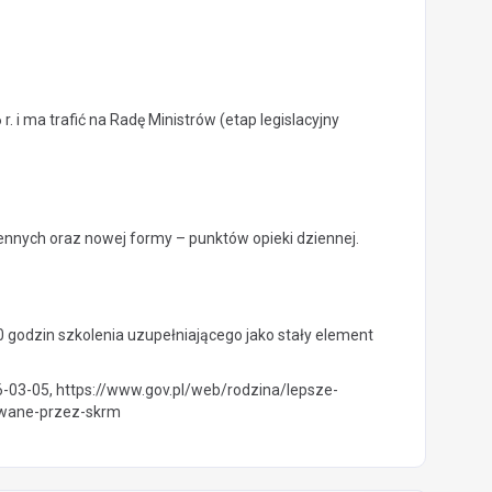
 i ma trafić na Radę Ministrów (etap legislacyjny
iennych oraz nowej formy – punktów opieki dziennej.
godzin szkolenia uzupełniającego jako stały element
026-03-05, https://www.gov.pl/web/rodzina/lepsze-
owane-przez-skrm