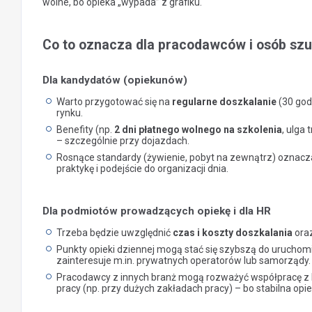
wolne, bo opieka „wypada” z grafiku.
Co to oznacza dla pracodawców i osób szu
Dla kandydatów (opiekunów)
Warto przygotować się na
regularne doszkalanie
(30 god
rynku.
Benefity (np.
2 dni płatnego wolnego na szkolenia
, ulga
– szczególnie przy dojazdach.
Rosnące standardy (żywienie, pobyt na zewnątrz) oznacza
praktykę i podejście do organizacji dnia.
Dla podmiotów prowadzących opiekę i dla HR
Trzeba będzie uwzględnić
czas i koszty doszkalania
oraz
Punkty opieki dziennej mogą stać się szybszą do uruchom
zainteresuje m.in. prywatnych operatorów lub samorządy.
Pracodawcy z innych branż mogą rozważyć współpracę z l
pracy (np. przy dużych zakładach pracy) – bo stabilna opie