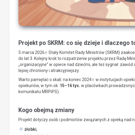
Projekt po SKRM: co się dzieje i dlaczego 
5 marca 2026 r. Stały Komitet Rady Ministrów (SKRM) zaakce
do lat 3. Kolejny krok to rozpatrzenie projektu przez Radę Mi
„organizacyjne” w opiece nad dziećmi, ale też sygnał: zawód
lepiej chroniony i atrakcyjniejszy.
Warto pamiętać o skali: na koniec 2024 r. w instytucjach opiek
opiekunów, w tym ok.
15–16 tys.
w placówkach prowadzonych 
komunikatu MRPiPS).
Kogo obejmą zmiany
Projekt dotyczy osób i podmiotów związanych z opieką nad 
żłobki
,