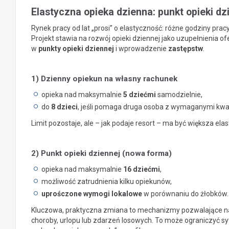
Elastyczna opieka dzienna: punkt opieki dz
Rynek pracy od lat „prosi” o elastyczność: różne godziny prac
Projekt stawia na rozwój opieki dziennej jako uzupełnienia of
w
punkty opieki dziennej
i wprowadzenie
zastępstw
.
1) Dzienny opiekun na własny rachunek
opieka nad maksymalnie
5 dziećmi
samodzielnie,
do
8 dzieci
, jeśli pomaga druga osoba z wymaganymi kwal
Limit pozostaje, ale – jak podaje resort – ma być większa ela
2) Punkt opieki dziennej (nowa forma)
opieka nad maksymalnie
16 dziećmi
,
możliwość zatrudnienia kilku opiekunów,
uprośczone wymogi lokalowe
w porównaniu do żłobków.
Kluczowa, praktyczna zmiana to mechanizmy pozwalające 
choroby, urlopu lub zdarzeń losowych. To może ograniczyć sy