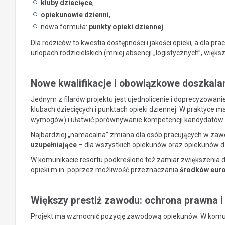
kluby dziecięce
,
opiekunowie dzienni
,
nowa formuła:
punkty opieki dziennej
.
Dla rodziców to kwestia dostępności i jakości opieki, a dla
urlopach rodzicielskich (mniej absencji „logistycznych”, więk
Nowe kwalifikacje i obowiązkowe doszkalan
Jednym z filarów projektu jest ujednolicenie i doprecyzowan
klubach dziecięcych i punktach opieki dziennej. W praktyce ma
wymogów) i ułatwić porównywanie kompetencji kandydatów.
Najbardziej „namacalna” zmiana dla osób pracujących w zaw
uzupełniające
– dla wszystkich opiekunów oraz opiekunów d
W komunikacie resortu podkreślono też zamiar zwiększenia dz
opieki m.in. poprzez możliwość przeznaczania
środków euro
Większy prestiż zawodu: ochrona prawna i 
Projekt ma wzmocnić pozycję zawodową opiekunów. W komun