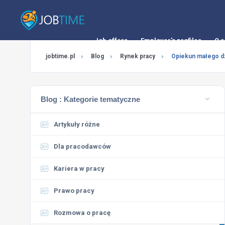
Job offers
Employer's profiles
O s
jobtime.pl
Blog
Rynek pracy
Opiekun małego dz
Blog :
Kategorie tematyczne
Artykuły różne
Dla pracodawców
Kariera w pracy
Prawo pracy
Rozmowa o pracę