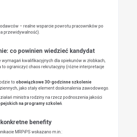
 pracodawców – realne wsparcie powrotu pracowników po
sza przewidywalność).
ie: co powinien wiedzieć kandydat
ie wymagań kwalifikacyjnych dla opiekunów w żłobkach,
 to ograniczyć chaos rekrutacyjny (różne interpretacje
odzie to
obowiązkowe 30-godzinne szkolenie
ziennych, jako stały element doskonalenia zawodowego.
iałań ministra rodziny na rzecz podnoszenia jakości
pejskich na programy szkoleń
.
konkretne benefity
ikacie MRPiPS wskazano m.in.: