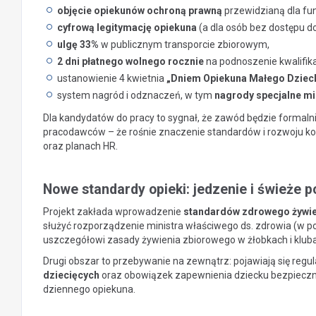
objęcie opiekunów ochroną prawną
przewidzianą dla fun
cyfrową legitymację opiekuna
(a dla osób bez dostępu 
ulgę 33%
w publicznym transporcie zbiorowym,
2 dni płatnego wolnego rocznie
na podnoszenie kwalifik
ustanowienie 4 kwietnia
„Dniem Opiekuna Małego Dziec
system nagród i odznaczeń, w tym
nagrody specjalne mi
Dla kandydatów do pracy to sygnał, że zawód będzie formalni
pracodawców – że rośnie znaczenie standardów i rozwoju ko
oraz planach HR.
Nowe standardy opieki: jedzenie i świeże 
Projekt zakłada wprowadzenie
standardów zdrowego żywie
służyć rozporządzenie ministra właściwego ds. zdrowia (w po
uszczegółowi zasady żywienia zbiorowego w żłobkach i kluba
Drugi obszar to przebywanie na zewnątrz: pojawiają się regu
dziecięcych
oraz obowiązek zapewnienia dziecku bezpieczn
dziennego opiekuna.