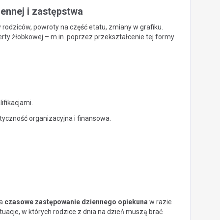
iennej i zastępstwa
y rodziców, powroty na część etatu, zmiany w grafiku.
erty żłobkowej – m.in. poprzez przekształcenie tej formy
ifikacjami.
styczność organizacyjna i finansowa.
na
czasowe zastępowanie dziennego opiekuna
w razie
tuacje, w których rodzice z dnia na dzień muszą brać