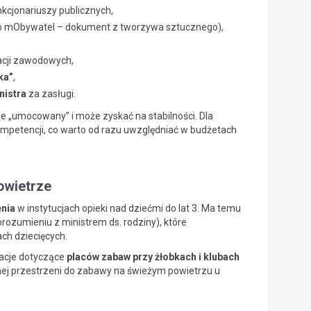
kcjonariuszy publicznych,
do mObywatel – dokument z tworzywa sztucznego),
acji zawodowych,
ka”
,
nistra
za zasługi.
e „umocowany” i może zyskać na stabilności. Dla
mpetencji, co warto od razu uwzględniać w budżetach
powietrze
nia
w instytucjach opieki nad dziećmi do lat 3. Ma temu
rozumieniu z ministrem ds. rodziny), które
ch dziecięcych.
lacje dotyczące
placów zabaw przy żłobkach i klubach
ej przestrzeni do zabawy na świeżym powietrzu u