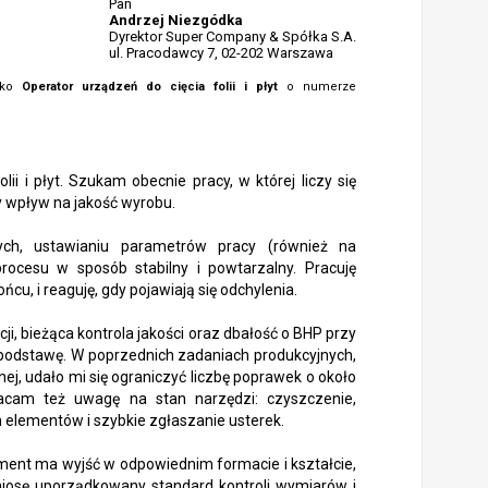
Pan
Andrzej Niezgódka
Dyrektor Super Company & Spółka S.A.
ul. Pracodawcy 7, 02-202 Warszawa
isko
Operator urządzeń do cięcia folii i płyt
o numerze
ii i płyt. Szukam obecnie pracy, w której liczy się
y wpływ na jakość wyrobu.
ych, ustawianiu parametrów pracy (również na
ocesu w sposób stabilny i powtarzalny. Pracuję
ńcu, i reaguję, gdy pojawiają się odchylenia.
ncji, bieżąca kontrola jakości oraz dbałość o BHP przy
 podstawę. W poprzednich zadaniach produkcyjnych,
ej, udało mi się ograniczyć liczbę poprawek o około
acam też uwagę na stan narzędzi: czyszczenie,
elementów i szybkie zgłaszanie usterek.
ement ma wyjść w odpowiednim formacie i kształcie,
iosę uporządkowany standard kontroli wymiarów i