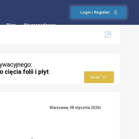
Login / Register
Blog
Dla pracodawcy
ywacyjnego:
cięcia folii i płyt
Oceń
Warszawa, 08 stycznia 2026r.