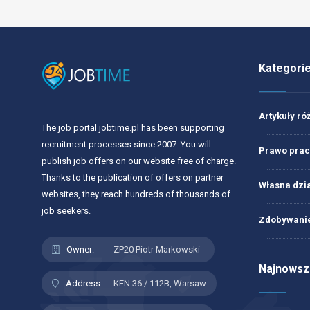
Kategori
Artykuły ró
The job portal jobtime.pl has been supporting
recruitment processes since 2007. You will
Prawo prac
publish job offers on our website free of charge.
Thanks to the publication of offers on partner
Własna dzi
websites, they reach hundreds of thousands of
job seekers.
Zdobywanie
Owner:
ZP20 Piotr Markowski
Najnowsze
Address:
KEN 36 / 112B, Warsaw