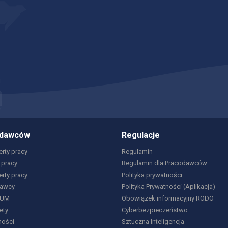
odawców
Regulacje
rty pracy
Regulamin
 pracy
Regulamin dla Pracodawców
erty pracy
Polityka prywatności
dawcy
Polityka Prywatności (Aplikacja)
IUM
Obowiązek informacyjny RODO
ety
Cyberbezpieczeństwo
ności
Sztuczna Inteligencja