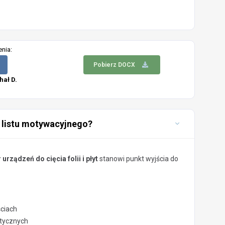
enia:
Pobierz DOCX
hał D.
 listu motywacyjnego?
urządzeń do cięcia folii i płyt
stanowi punkt wyjścia do
ściach
stycznych