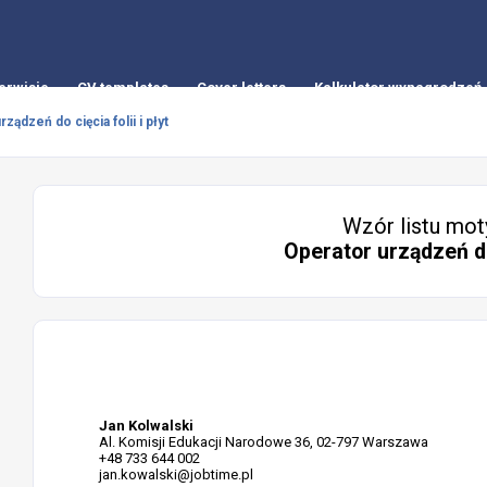
erwisie
CV templates
Cover letters
Kalkulator wynagrodzeń
ządzeń do cięcia folii i płyt
Wzór listu mot
Operator urządzeń do 
Jan Kolwalski
Al. Komisji Edukacji Narodowe 36, 02-797 Warszawa
+48 733 644 002
jan.kowalski@jobtime.pl