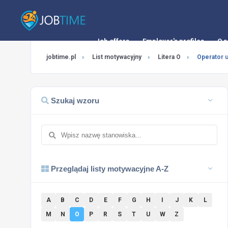
Job offers
Employer's profiles
O s
jobtime.pl
List motywacyjny
Litera O
Operator ur
Szukaj wzoru
Przeglądaj listy motywacyjne A-Z
A
B
C
D
E
F
G
H
I
J
K
L
M
N
O
P
R
S
T
U
W
Z