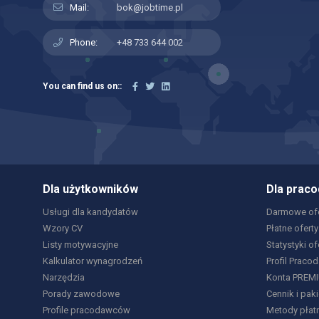
Mail:
bok@jobtime.pl
Phone:
+48 733 644 002
You can find us on::
Dla użytkowników
Dla prac
Usługi dla kandydatów
Darmowe ofe
Wzory CV
Płatne oferty
Listy motywacyjne
Statystyki of
Kalkulator wynagrodzeń
Profil Praco
Narzędzia
Konta PREM
Porady zawodowe
Cennik i paki
Profile pracodawców
Metody płat