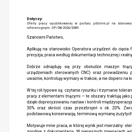
Dotyczy:
Oferty pracy opublikowanej w portalu jobtime.pl na stanow
referencyjnym: OP/08/2026/5089
Szanowni Państwo,
Aplikuję na stanowisko Operatora urządzeń do cięcia fol
precyzja, praca według dokumentacji technicznej i realn
Dobrze odnajduję się przy obsłudze maszyn tnąc
urządzeniach sterowanych CNC) oraz prowadzeniu pr
uważnie, kontroluję wymiary w trakcie, a nie dopiero na ko
W tej roli typowe są: czytanie rysunku i trzymanie tolera
pracy z elementami tnącymi — te obszary traktuję jako
dzięki doprecyzowaniu nastaw i kontroli międzyoperacyjn
30% oraz skrócić czas przezbrojeń o ok. 20%. Zwr
podstawową konserwację, terminową wymianę zużytych 
Motywuje mnie praca, w której wynik jest mierzalny: el
zgodnie z dokumentacją. W pierwszych miesiącach wn