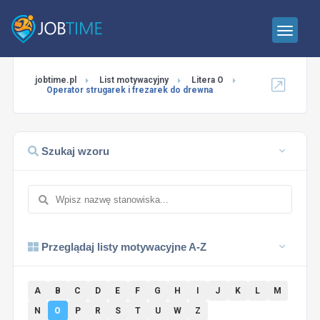
jobtime.pl
List motywacyjny
Litera O
Operator strugarek i frezarek do drewna
Szukaj wzoru
Przeglądaj listy motywacyjne A-Z
A
B
C
D
E
F
G
H
I
J
K
L
M
N
O
P
R
S
T
U
W
Z